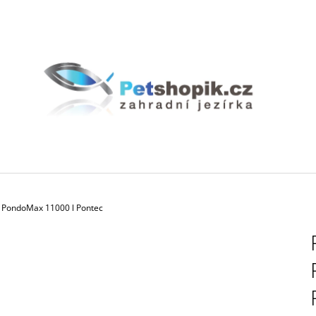
CO POTŘEBUJETE NAJÍT?
HLEDAT
DOPORUČUJEME
a PondoMax 11000 l Pontec
BIOAKVACIT - BIOMOLITAN CENA ZA
GEOTEXTÍLIE PO
1DM3 = 1LITR
35 Kč