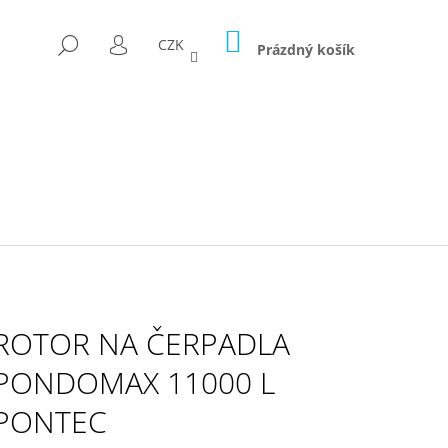
NÁKUPNÍ
HLEDAT
CZK
KOŠÍK
Prázdný košík
PŘIHLÁŠENÍ
ROTOR NA ČERPADLA
PONDOMAX 11000 L
PONTEC
D FÓLII 300G/M2