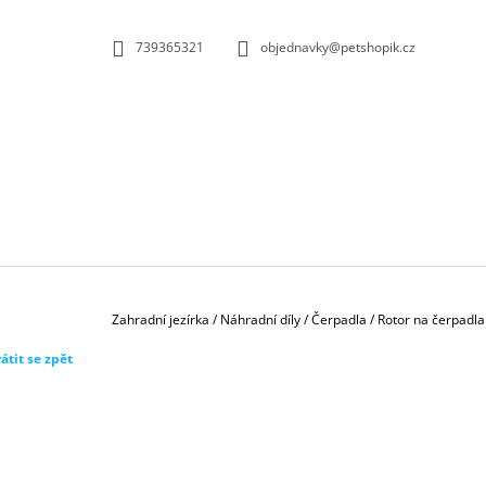
K
Přejít
na
O
ZPĚT
ZPĚT
739365321
objednavky@petshopik.cz
obsah
DO
DO
Š
OBCHODU
OBCHODU
Í
K
Domů
Zahradní jezírka
/
Náhradní díly
/
Čerpadla
/
Rotor na čerpadl
átit se zpět
BIOKULIČKY 42MM/1KS
1,45 Kč