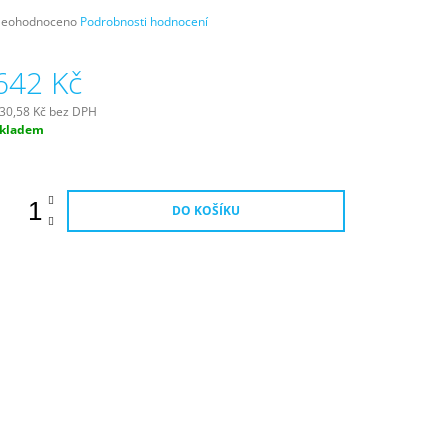
růměrné
eohodnoceno
Podrobnosti hodnocení
odnocení
roduktu
642 Kč
e
,0
30,58 Kč bez DPH
ěrná
kladem
vězdiček.
ena:
DO KOŠÍKU