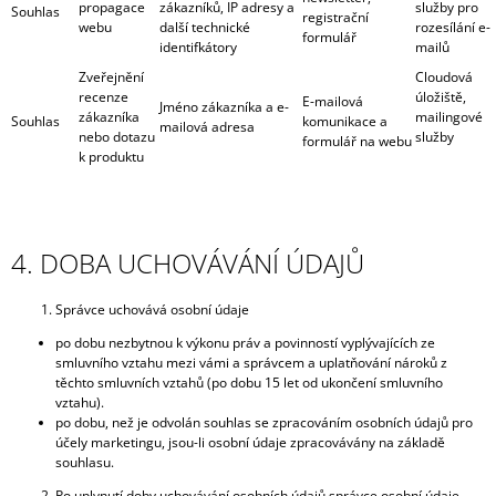
propagace
zákazníků, IP adresy a
služby pro
Souhlas
registrační
webu
další technické
rozesílání e-
formulář
identifkátory
mailů
Zveřejnění
Cloudová
recenze
úložiště,
E-mailová
Jméno zákazníka a e-
zákazníka
mailingové
Souhlas
komunikace a
mailová adresa
nebo dotazu
služby
formulář na webu
k produktu
4. DOBA UCHOVÁVÁNÍ ÚDAJŮ
Správce uchovává osobní údaje
po dobu nezbytnou k výkonu práv a povinností vyplývajících ze
smluvního vztahu mezi vámi a správcem a uplatňování nároků z
těchto smluvních vztahů (po dobu 15 let od ukončení smluvního
vztahu).
po dobu, než je odvolán souhlas se zpracováním osobních údajů pro
účely marketingu, jsou-li osobní údaje zpracovávány na základě
souhlasu.
Po uplynutí doby uchovávání osobních údajů správce osobní údaje