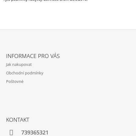
Z
Á
INFORMACE PRO VÁS
P
Jak nakupovat
A
Obchodní podmínky
T
Poštovné
Í
KONTAKT
739365321