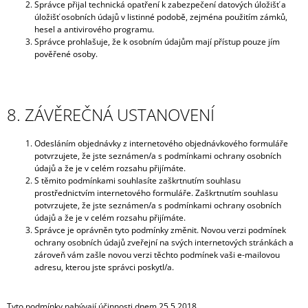
Správce přijal technická opatření k zabezpečení datových úložišť a
úložišť osobních údajů v listinné podobě, zejména použitím zámků,
hesel a antivirového programu.
Správce prohlašuje, že k osobním údajům mají přístup pouze jím
pověřené osoby.
8. ZÁVĚREČNÁ USTANOVENÍ
Odesláním objednávky z internetového objednávkového formuláře
potvrzujete, že jste seznámen/a s podmínkami ochrany osobních
údajů a že je v celém rozsahu přijímáte.
S těmito podmínkami souhlasíte zaškrtnutím souhlasu
prostřednictvím internetového formuláře. Zaškrtnutím souhlasu
potvrzujete, že jste seznámen/a s podmínkami ochrany osobních
údajů a že je v celém rozsahu přijímáte.
Správce je oprávněn tyto podmínky změnit. Novou verzi podmínek
ochrany osobních údajů zveřejní na svých internetových stránkách a
zároveň vám zašle novou verzi těchto podmínek vaši e-mailovou
adresu, kterou jste správci poskytl/a.
Tyto podmínky nabývají účinnosti dnem 25.5.2018.