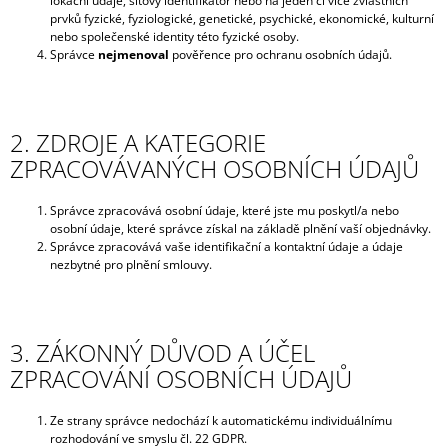
lokační údaje, síťový identifikátor nebo na jeden či více zvláštních
J
prvků fyzické, fyziologické, genetické, psychické, ekonomické, kulturní
E
nebo společenské identity této fyzické osoby.
M
Správce
nejmenoval
pověřence pro ochranu osobních údajů.
E
KARTÁČ
2. ZDROJE A KATEGORIE
60
X
ZPRACOVÁVANÝCH OSOBNÍCH ÚDAJŮ
15
CM
Správce zpracovává osobní údaje, které jste mu poskytl/a nebo
80
osobní údaje, které správce získal na základě plnění vaší objednávky.
Kč
Správce zpracovává vaše identifikační a kontaktní údaje a údaje
nezbytné pro plnění smlouvy.
3. ZÁKONNÝ DŮVOD A ÚČEL
ZPRACOVÁNÍ OSOBNÍCH ÚDAJŮ
Ze strany správce nedochází k automatickému individuálnímu
rozhodování ve smyslu čl. 22 GDPR.