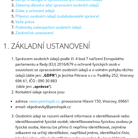
Zákonný důvod a účel zpracování osobních údajů
A
Doba a uchování údajů
J
Příjemci osobních údajů (subdodavatelé správce)
Í
Vaše práva
Podmínky zabezpečení osobních údajů
T
Závěrečná ustanovení
?
1. ZÁKLADNÍ USTANOVENÍ
Správcem osobních údajů podle čl. 4 bod 7 nařízení Evropského
parlamentu a Rady (EU) 2016/679 o ochraně fyzických osob v
souvislosti se zpracováním osobních údajů a o volném pohybu těchto
HLEDAT
údajů (dále jen: „
GDPR
”) je Jezírka-Filtrace s.r.o. Padělky 252, Vnorovy
696 61, IČO : 090 30 883
(dále jen: „
správce
“).
Kontaktní údaje správce jsou
D
adresa:
www.petshopik.cz,
provozovna Hlavní 150, Vnorovy, 69661
O
email: objednavky@petshopik.cz
P
O
Osobními údaji se rozumí veškeré informace o identifikované nebo
R
identifikovatelné fyzické osobě; identifikovatelnou fyzickou osobou je
U
fyzická osoba, kterou lze přímo či nepřímo identifikovat, zejména
Č
odkazem na určitý identifikátor, například jméno, identifikační číslo,
U