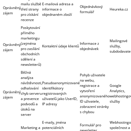
mailu službě
E-mailová adresa a
Objednávkový
Oprávněný
třetí strany
informace o
Heureka.cz
formulář
zájem
pro získání
objednaném zboží
recenze
Poskytování
přímého
marketingu
Mailingové
(zejména
Informace z
Oprávněný
Kontaktní údaje klientů
služby,
pro zasílání
objednávek
zájem
subdodavate
obchodních
sdělení a
newsletterů)
Běžná
Pohyb uživatele
analýza
na webu,
návštěvnosti,
Pseudoanonymizované
registrace a
Google
odhalování
identifikátory
vytvoření
Analytics,
Oprávněný
chyb serveru
registrovaných
anonymizovaného
webhostingo
zájem
a prevence
uživatelů jako UserID,
ID uživatele,
služby
podvodů a
IP adresy
zobrazení stránky
útoků na
s chybou
server
E-maily, jména
Webhostingo
Formulář pro
Marketing a
potenciálních
společnost a
newsletter,