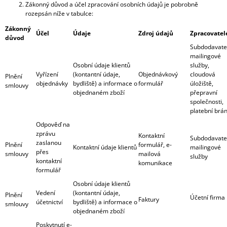
Zákonný důvod a účel zpracování osobních údajů je pobrobně
rozepsán níže v tabulce:
Zákonný
Účel
Údaje
Zdroj údajů
Zpracovatel
důvod
Subdodavate
mailingové
Osobní údaje klientů
služby,
Vyřízení
(kontantní údaje,
Objednávkový
cloudová
Plnění
objednávky
bydliště) a informace o
formulář
úložiště,
smlouvy
objednaném zboží
přepravní
společnosti,
platební brá
Odpověď na
zprávu
Kontaktní
Subdodavate
zaslanou
Plnění
formulář, e-
Kontaktní údaje klientů
mailingové
přes
smlouvy
mailová
služby
kontaktní
komunikace
formulář
Osobní údaje klientů
Vedení
(kontantní údaje,
Plnění
Účetní firma
Faktury
účetnictví
bydliště) a informace o
smlouvy
objednaném zboží
Poskytnutí e-