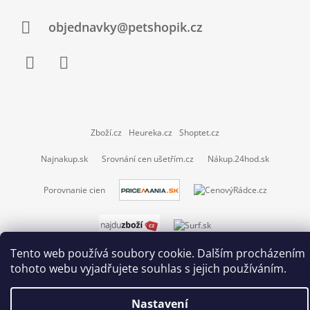
objednavky@petshopik.cz
Facebook
Instagram
Zboží.cz
Heureka.cz
Shoptet.cz
Najnakup.sk
Srovnání cen ušetřím.cz
Nákup.24hod.sk
Porovnanie cien
© 2026 Petshopik.cz. Všechna práva vyhrazena.
Vytvořil Shoptet
Tento web používá soubory cookie. Dalším procházením
tohoto webu vyjadřujete souhlas s jejich používáním.
Nastavení