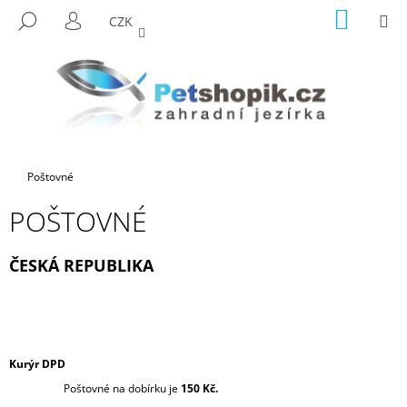
K
Přejít
NÁKUP
M
HLEDAT
CZK
na
KOŠÍK
O
PŘIHLÁŠENÍ
ZPĚT
ZPĚT
obsah
Š
Í
C
K
O
P
O
Domů
Poštovné
T
Ř
POŠTOVNÉ
E
B
ČESKÁ REPUBLIKA
U
J
E
T
Kurýr DPD
E
Poštovné na dobírku je
150 Kč.
N