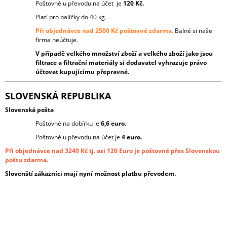
Poštovné u převodu na účet je
120 Kč.
A
Platí pro balíčky do 40 kg.
J
Při objednávce nad 2500 Kč poštovné zdarma.
Balné si naše
Í
firma neúčtuje.
T
V případě velkého množství zboží a velkého zboží jako jsou
?
filtrace a filtrační materiály si dodavatel vyhrazuje právo
účtovat kupujícímu přepravné.
SLOVENSKÁ REPUBLIKA
Slovenská pošta
HLEDAT
Poštovné na dobírku je
6,6 euro.
Poštovné u převodu na účet je
4 euro.
Při objednávce nad 3240 Kč tj. asi 120 Euro je poštovné přes Slovenskou
D
poštu zdarma.
O
Slovenští zákazníci mají nyní možnost platbu převodem.
P
O
R
U
Č
U