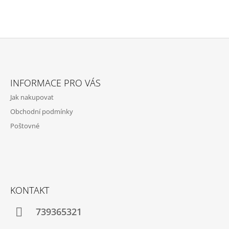
J
E
M
E
GEOTEXTÍLIE
Z
POD
Á
FÓLII
INFORMACE PRO VÁS
300G/M2
P
Jak nakupovat
35
A
Kč
Obchodní podmínky
T
Poštovné
Í
KONTAKT
739365321