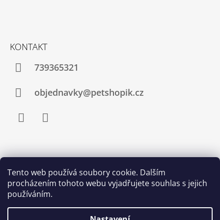
J
E
M
E
KONTAKT
BIOKULIČKY
739365321
42MM/1KS
1,45
Kč
objednavky@petshopik.cz
Facebook
Instagram
Zboží.cz
Heureka.cz
Shoptet.cz
Tento web používá soubory cookie. Dalším
procházením tohoto webu vyjadřujete souhlas s jejich
Najnakup.sk
Srovnání cen ušetřím.cz
Nákup.24hod.sk
používáním.
Porovnanie cien
Nastavení