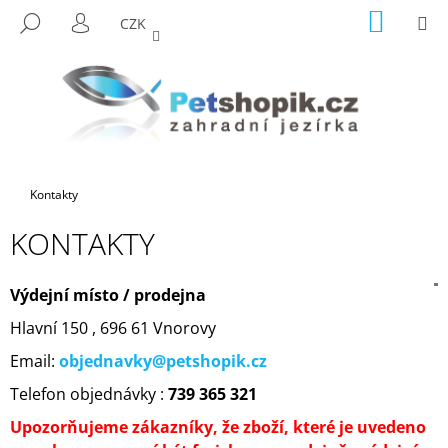
K
Přejít
NÁKUP
M
HLEDAT
CZK
na
KOŠÍK
O
PŘIHLÁŠENÍ
ZPĚT
ZPĚT
obsah
Š
Í
C
K
O
P
O
Domů
Kontakty
T
Ř
KONTAKTY
E
B
Výdejní místo / prodejna
U
Hlavní 150 , 696 61 Vnorovy
J
Email:
objednavky@petshopik.cz
E
T
Telefon objednávky :
739 365 321
E
Upozorňujeme zákazníky, že zboží, které je uvedeno
N