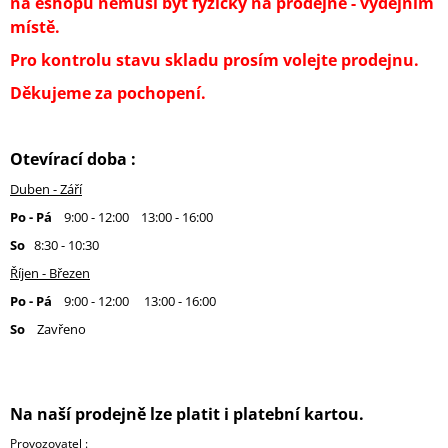
na eshopu nemusí být fyzicky na prodejně - výdejním
A
místě.
J
Pro kontrolu stavu skladu prosím volejte prodejnu.
Í
Děkujeme za pochopení.
T
?
Otevírací doba :
Duben - Září
Po - Pá
9:00 - 12:00 13:00 - 16:00
HLEDAT
So
8:30 - 10:30
Říjen - Březen
Po - Pá
9:00 - 12:00 13:00 - 16:00
D
So
Zavřeno
O
P
O
R
U
Na naší prodejně lze platit i platební kartou.
Č
U
Provozovatel :