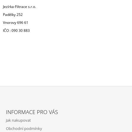
J
Jezírka-Filtrace s.r.o.
E
Padělky 252
M
E
Vnorovy 696 61
IČO : 090 30 883
BIOAKVACIT
-
BIOMOLITAN
CENA
ZA
1DM3
=
1LITR
26
Kč
Z
Á
INFORMACE PRO VÁS
P
Jak nakupovat
A
Obchodní podmínky