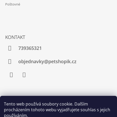
T
Poštovné
Í
KONTAKT
739365321
objednavky@petshopik.cz
Facebook
Instagram
Zboží.cz
Heureka.cz
Shoptet.cz
Tento web používá soubory cookie. Dalším
procházením tohoto webu vyjadřujete souhlas s jejich
Najnakup.sk
Srovnání cen ušetřím.cz
Nákup.24hod.sk
používáním.