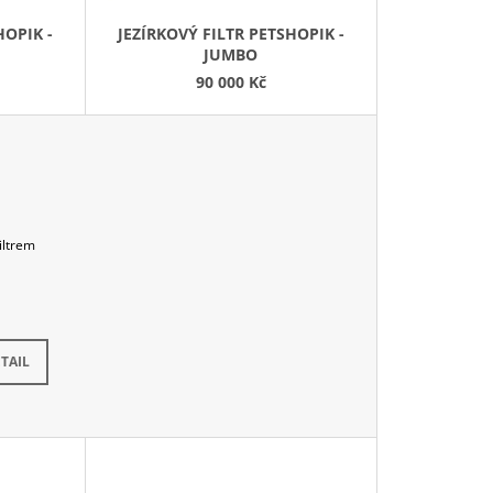
D
HOPIK -
JEZÍRKOVÝ FILTR PETSHOPIK -
U
JUMBO
K
90 000 Kč
T
Ů
iltrem
5 dnů
TAIL