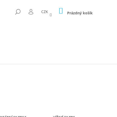
NÁKUPNÍ
HLEDAT
CZK
KOŠÍK
Prázdný košík
PŘIHLÁŠENÍ
D FÓLII 300G/M2