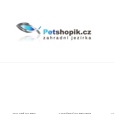
CO POTŘEBUJETE NAJÍT?
HLEDAT
DOPORUČUJEME
BIOAKVACIT - BIOMOLITAN CENA ZA
GEOTEXTÍLIE PO
1DM3 = 1LITR
35 Kč