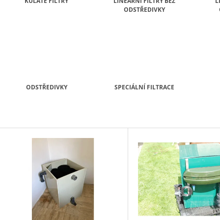
KULATÉ FILTRY
LINEÁRNÍ FILTRY BEZ
L
26 Kč
ODSTŘEDIVKY
ODSTŘEDIVKY
SPECIÁLNÍ FILTRACE
V
Ý
P
S
P
R