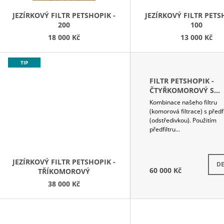
O
D
JEZÍRKOVÝ FILTR PETSHOPIK -
JEZÍRKOVÝ FILTR PETS
200
100
U
18 000 Kč
13 000 Kč
K
T
TIP
Ů
FILTR PETSHOPIK -
ČTYŘKOMOROVÝ S
ODSTŘEDIVKOU
Kombinace našeho filtru
(komorová filtrace) s předf
(odstředivkou). Použitím
předfiltru...
JEZÍRKOVÝ FILTR PETSHOPIK -
DE
60 000 Kč
TŘÍKOMOROVÝ
38 000 Kč