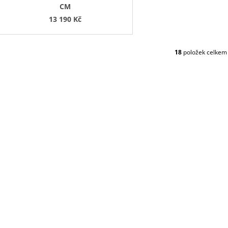
CM
13 190 Kč
18
položek celkem
O
V
L
Á
D
A
C
Í
P
R
V
K
Y
V
Ý
P
I
S