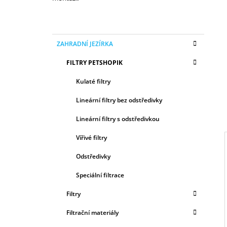
P
O
K
Přeskočit
S
ZAHRADNÍ JEZÍRKA
A
kategorie
T
T
FILTRY PETSHOPIK
E
R
G
A
Kulaté filtry
O
N
R
Lineární filtry bez odstředivky
I
N
E
Lineární filtry s odstředivkou
Í
P
Vířivé filtry
A
Odstředivky
N
E
I
Speciální filtrace
L
Filtry
Filtrační materiály