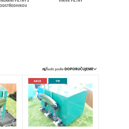
INEÁRNÍ FILTRY S
VÍŘIVÉ FILTRY
ODSTŘEDIVKOU
Ř
Řadit podle:
DOPORUČUJEME
A
Z
AKCE
TIP
E
N
Í
P
R
O