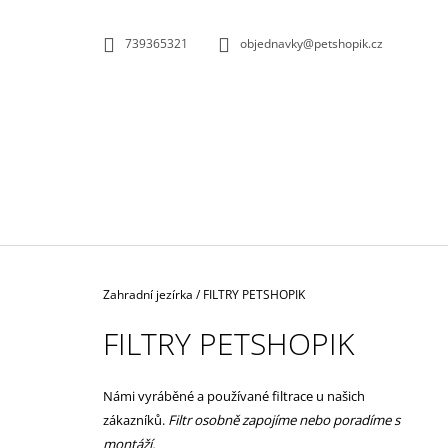
K
Přejít
na
O
ZPĚT
ZPĚT
739365321
objednavky@petshopik.cz
obsah
DO
DO
Š
OBCHODU
OBCHODU
Í
K
Domů
Zahradní jezírka
/
FILTRY PETSHOPIK
FILTRY PETSHOPIK
Námi vyráběné a používané filtrace u našich
BIOKULIČKY 42MM/1KS
zákazníků.
Filtr osobně zapojíme nebo poradíme s
1,45 Kč
montáží.