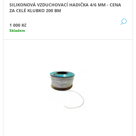
J
SILIKONOVÁ VZDUCHOVACÍ HADIČKA 4/6 MM - CENA
E
ZA CELÉ KLUBKO 200 BM
M
DE
E
1 000 Kč
Skladem
PROFI
HADICE
63
MM
203
Kč