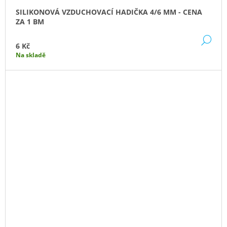
SILIKONOVÁ VZDUCHOVACÍ HADIČKA 4/6 MM - CENA
ZA 1 BM
DE
6 Kč
Na skladě