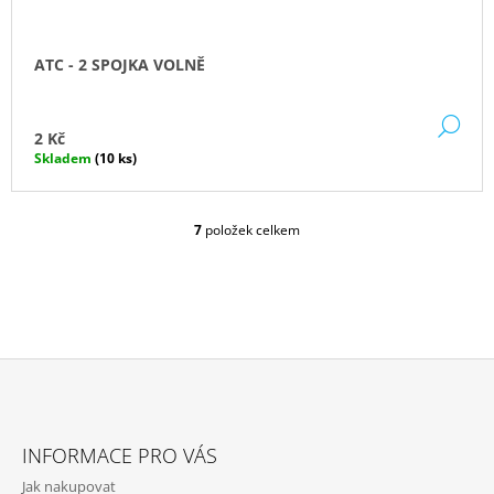
ATC - 2 SPOJKA VOLNĚ
DE
2 Kč
Skladem
(10 ks)
7
položek celkem
O
V
L
Á
D
A
C
Í
P
Z
R
Á
V
INFORMACE PRO VÁS
P
K
Jak nakupovat
Y