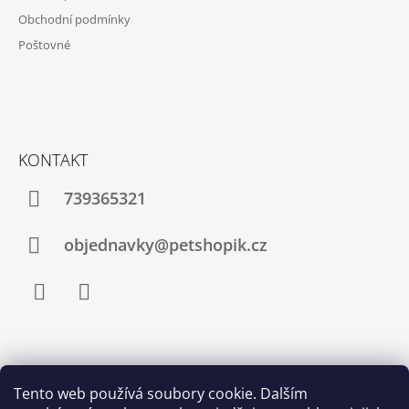
A
V
Obchodní podmínky
T
Ý
Poštovné
P
Í
I
S
U
KONTAKT
739365321
objednavky@petshopik.cz
Facebook
Instagram
Zboží.cz
Heureka.cz
Shoptet.cz
Tento web používá soubory cookie. Dalším