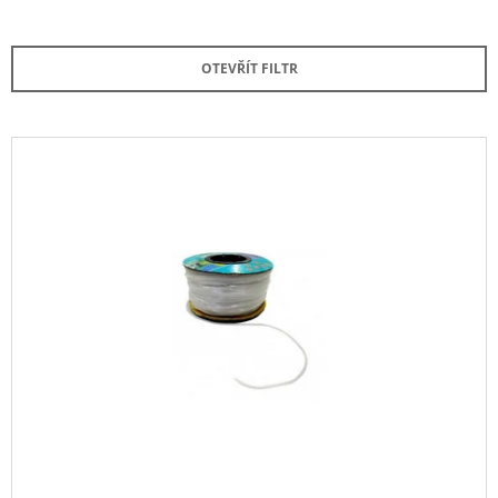
Z
A
E
J
OTEVŘÍT FILTR
N
Í
Í
T
P
?
V
R
Ý
O
P
D
I
U
HLEDAT
S
K
P
T
R
Ů
O
D
O
D
P
U
O
R
K
U
T
Č
Ů
U