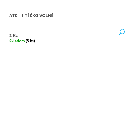
ATC - 1 TÉČKO VOLNĚ
DE
2 Kč
Skladem
(5 ks)