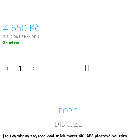
J
E
M
E
4 650 Kč
BIOAKVACIT
3 842,98 Kč bez DPH
-
Měrná
Skladem
BIOMOLITAN
cena:
CENA
ZA
1DM3
DO
=
KOŠÍKU
1LITR
26
Kč
POPIS
DISKUZE
Jsou vyrobeny z vysoce kvalitních materiálů. ABS plastové pouzdro