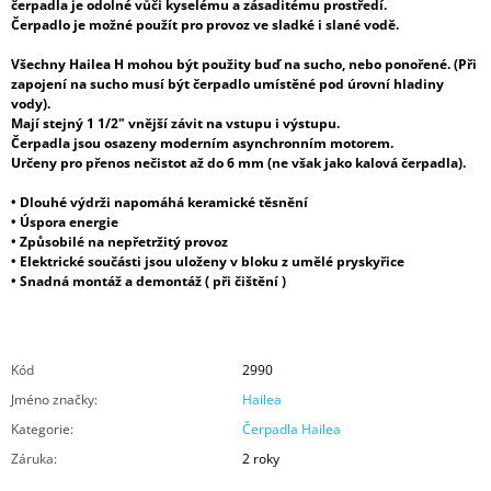
čerpadla je odolné vůči kyselému a zásaditému prostředí.
Čerpadlo je možné použít pro provoz ve sladké i slané vodě.
Všechny Hailea H mohou být použity buď na sucho, nebo ponořené. (Při
zapojení na sucho musí být čerpadlo umístěné pod úrovní hladiny
vody).
Mají stejný 1 1/2" vnější závit na vstupu i výstupu.
Čerpadla jsou osazeny moderním asynchronním motorem.
Určeny pro přenos nečistot až do 6 mm (ne však jako kalová čerpadla).
• Dlouhé výdrži napomáhá keramické těsnění
• Úspora energie
• Způsobilé na nepřetržitý provoz
• Elektrické součásti jsou uloženy v bloku z umělé pryskyřice
• Snadná montáž a demontáž ( při čištění )
Kód
2990
Jméno značky
:
Hailea
Kategorie
:
Čerpadla Hailea
Záruka
:
2 roky