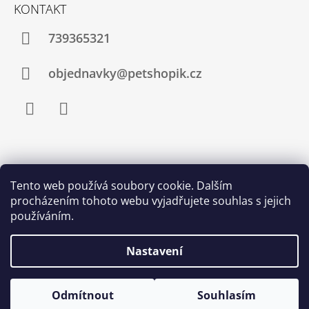
KONTAKT
739365321
objednavky@petshopik.cz
Facebook
Instagram
Zboží.cz
Heureka.cz
Shoptet.cz
Tento web používá soubory cookie. Dalším
procházením tohoto webu vyjadřujete souhlas s jejich
Najnakup.sk
Srovnání cen ušetřím.cz
Nákup.24hod.sk
používáním.
Porovnanie cien
Nastavení
Odmítnout
Souhlasím
© 2026 Petshopik.cz. Všechna práva vyhrazena.
Vytvořil Shoptet