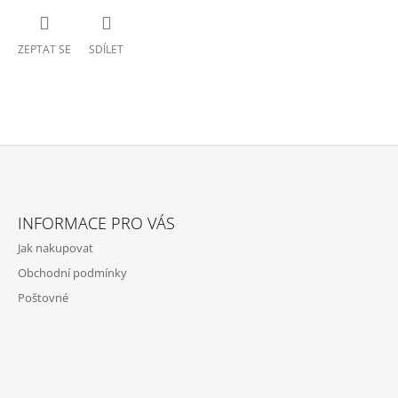
ZEPTAT SE
SDÍLET
Z
Á
INFORMACE PRO VÁS
P
Jak nakupovat
A
Obchodní podmínky
T
Poštovné
Í