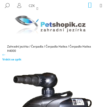
K
Přejít
NÁKUP
M
HLEDAT
CZK
na
KOŠÍK
O
PŘIHLÁŠENÍ
ZPĚT
ZPĚT
obsah
Š
Í
C
K
O
P
O
Domů
Zahradní jezírka
/
Čerpadla
/
Čerpadla Hailea
/
Čerpadlo Hailea
T
H4000
Ř
Vrátit se zpět
E
B
U
J
E
T
E
N