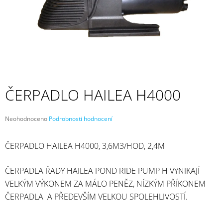
A
J
Í
T
?
ČERPADLO HAILEA H4000
HLEDAT
Průměrné
Neohodnoceno
Podrobnosti hodnocení
hodnocení
produktu
ČERPADLO HAILEA H4000, 3,6M3/HOD, 2,4M
je
0,0
D
z
O
ČERPADLA ŘADY HAILEA POND RIDE PUMP H VYNIKAJÍ
5
P
hvězdiček.
VELKÝM VÝKONEM ZA MÁLO PENĚZ, NÍZKÝM PŘÍKONEM
O
R
ČERPADLA A PŘEDEVŠÍM VELKOU SPOLEHLIVOSTÍ.
U
Č
U