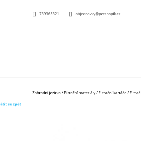
K
Přejít
na
O
ZPĚT
ZPĚT
739365321
objednavky@petshopik.cz
obsah
DO
DO
Š
OBCHODU
OBCHODU
Í
K
Domů
Zahradní jezírka
/
Filtrační materiály
/
Filtrační kartáče
/
Filtra
átit se zpět
BIOKULIČKY 42MM/1KS
1,45 Kč