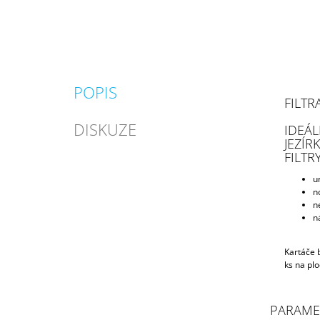
POPIS
FILTR
DISKUZE
IDEÁL
JEZÍR
FILTR
u
n
n
n
Kartáče 
ks na plo
PARAME