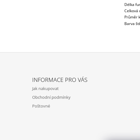
Délka fun
Celková 
Průměr k
Barva ště
Z
Á
INFORMACE PRO VÁS
P
Jak nakupovat
A
Obchodní podmínky
T
Poštovné
Í