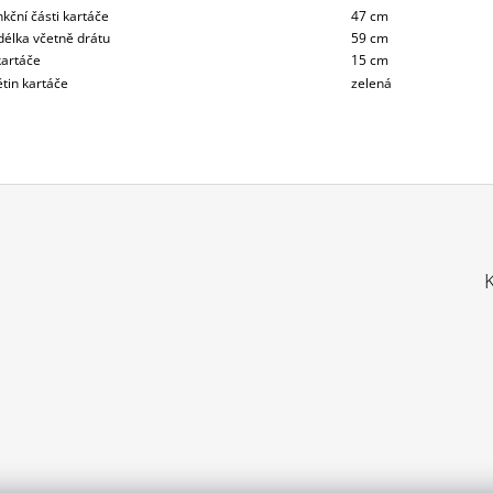
kční části kartáče
47 cm
délka včetně drátu
59 cm
artáče
15 cm
tin kartáče
zelená