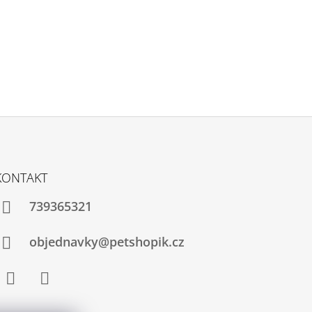
KONTAKT
739365321
objednavky@petshopik.cz
Facebook
Instagram