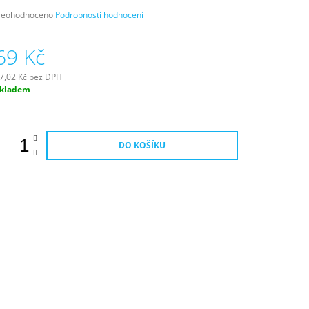
růměrné
eohodnoceno
Podrobnosti hodnocení
odnocení
roduktu
69 Kč
e
,0
7,02 Kč bez DPH
ěrná
kladem
vězdiček.
ena:
DO KOŠÍKU