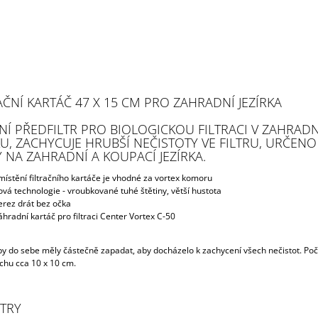
AČNÍ KARTÁČ 47 X 15 CM PRO ZAHRADNÍ JEZÍRKA
NÍ PŘEDFILTR PRO BIOLOGICKOU FILTRACI V ZAHRAD
KU, ZACHYCUJE HRUBŠÍ NEČISTOTY VE FILTRU, URČEN
Y NA ZAHRADNÍ A KOUPACÍ JEZÍRKA.
místění filtračního kartáče je vhodné za vortex komoru
ová technologie - vroubkované tuhé štětiny, větší hustota
erez drát bez očka
áhradní kartáč pro filtraci Center Vortex C-50
by do sebe měly částečně zapadat, aby docházelo k zachycení všech nečistot. Počí
chu cca 10 x 10 cm.
TRY