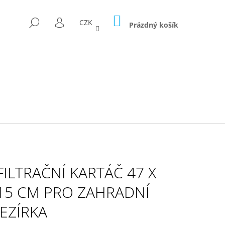
NÁKUPNÍ
HLEDAT
CZK
KOŠÍK
Prázdný košík
PŘIHLÁŠENÍ
FILTRAČNÍ KARTÁČ 47 X
15 CM PRO ZAHRADNÍ
JEZÍRKA
D FÓLII 300G/M2