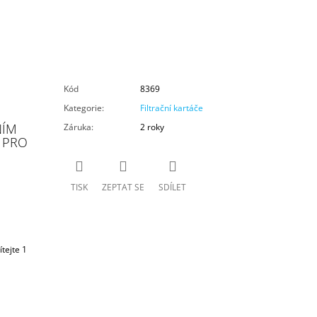
Kód
8369
Kategorie
:
Filtrační kartáče
NÍM
Záruka
:
2 roky
O PRO
TISK
ZEPTAT SE
SDÍLET
tejte 1