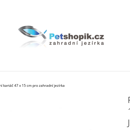
CO POTŘEBUJETE NAJÍT?
HLEDAT
DOPORUČUJEME
ční kartáč 47 x 15 cm pro zahradní jezírka
BIOAKVACIT - BIOMOLITAN CENA ZA
GEOTEXTÍLIE PO
1DM3 = 1LITR
35 Kč