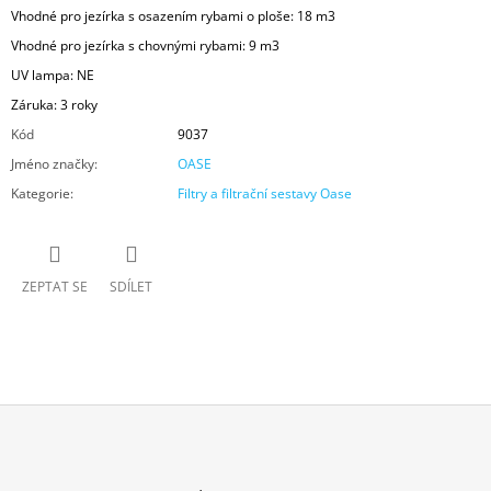
Vhodné pro jezírka s osazením rybami o ploše: 18 m3
Vhodné pro jezírka s chovnými rybami: 9 m3
UV lampa: NE
Záruka: 3 roky
Kód
9037
Jméno značky
:
OASE
Kategorie
:
Filtry a filtrační sestavy Oase
ZEPTAT SE
SDÍLET
Z
Á