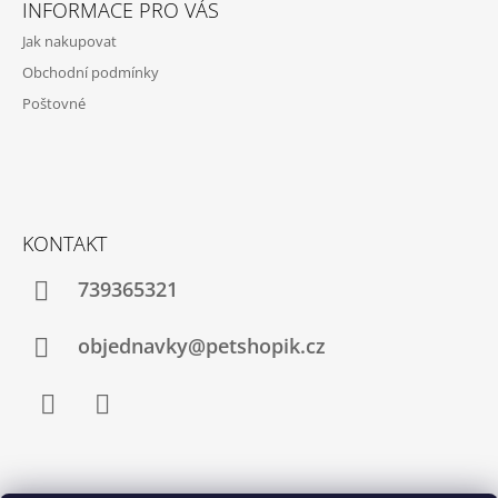
INFORMACE PRO VÁS
P
Jak nakupovat
A
Obchodní podmínky
T
Poštovné
Í
KONTAKT
739365321
objednavky@petshopik.cz
Facebook
Instagram