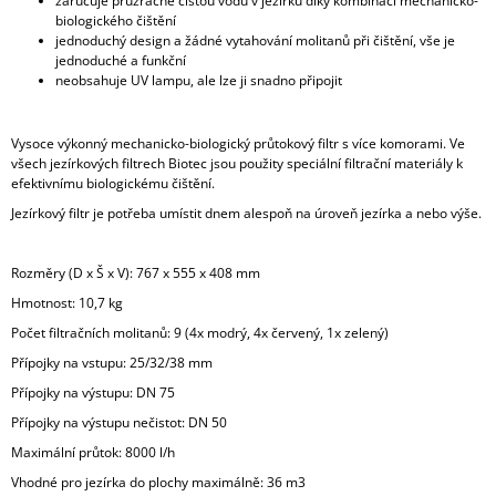
zaručuje průzračně čistou vodu v jezírku díky kombinaci mechanicko-
biologického čištění
jednoduchý design a žádné vytahování molitanů při čištění, vše je
jednoduché a funkční
neobsahuje UV lampu, ale lze ji snadno připojit
Vysoce výkonný mechanicko-biologický průtokový filtr s více komorami. Ve
všech jezírkových filtrech Biotec jsou použity speciální filtrační materiály k
efektivnímu biologickému čištění.
Jezírkový filtr je potřeba umístit dnem alespoň na úroveň jezírka a nebo výše.
Rozměry (D x Š x V): 767 x 555 x 408 mm
Hmotnost: 10,7 kg
Počet filtračních molitanů: 9 (4x modrý, 4x červený, 1x zelený)
Přípojky na vstupu: 25/32/38 mm
Přípojky na výstupu: DN 75
Přípojky na výstupu nečistot: DN 50
Maximální průtok: 8000 l/h
Vhodné pro jezírka do plochy maximálně: 36 m3