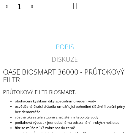
DO
J
KOŠÍKU
E
M
E
BIOKULIČKY
42MM/1KS
POPIS
1,45
Kč
DISKUZE
OASE BIOSMART 36000 - PRŮTOKOVÝ
FILTR
PRŮTOKOVÝ FILTR BIOSMART.
obohacení kyslíkem díky speciálnímu vedení vody
osvědčená čistící držadla umožňující pohodlné čištění filtrační pěny
bez demontáže
včetně ukazatele stupně znečištění a tepoloty vody
podlahová výpusť k jednoduchému odstranění hrubých nečistot
filtr se může z 1/3 zahrabat do země