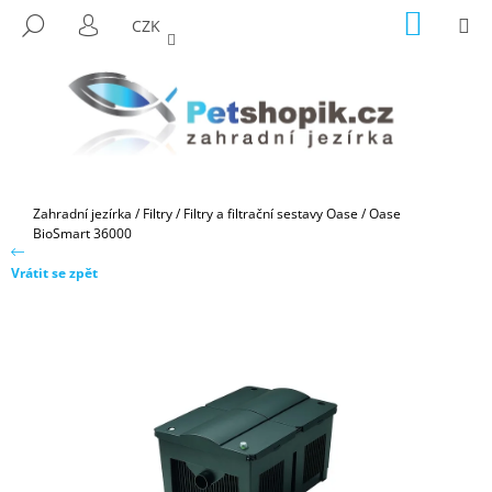
K
Přejít
NÁKUP
M
HLEDAT
CZK
na
KOŠÍK
O
PŘIHLÁŠENÍ
ZPĚT
ZPĚT
obsah
Š
Í
C
K
O
P
O
Domů
Zahradní jezírka
/
Filtry
/
Filtry a filtrační sestavy Oase
/
Oase
T
BioSmart 36000
Ř
Vrátit se zpět
E
B
U
J
E
T
E
N