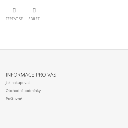
ZEPTAT SE
SDÍLET
Z
Á
INFORMACE PRO VÁS
P
Jak nakupovat
A
Obchodní podmínky
T
Poštovné
Í