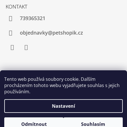
KONTAKT
739365321
objednavky@petshopik.cz
Facebook
Instagram
Zboží.cz
Heureka.cz
Shoptet.cz
Tento web používá soubory cookie. Dalším
procházením tohoto webu vyjadřujete souhlas s jejich
Najnakup.sk
Srovnání cen ušetřím.cz
Nákup.24hod.sk
používáním.
Porovnanie cien
Nastavení
Odmítnout
Souhlasím
© 2026 Petshopik.cz. Všechna práva vyhrazena.
Vytvořil Shoptet