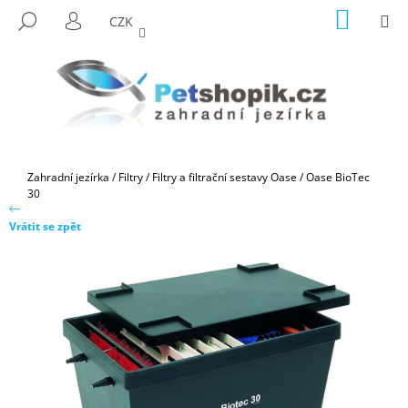
K
Přejít
NÁKUP
M
HLEDAT
CZK
na
KOŠÍK
O
PŘIHLÁŠENÍ
ZPĚT
ZPĚT
obsah
Š
Í
C
K
O
P
O
Domů
Zahradní jezírka
/
Filtry
/
Filtry a filtrační sestavy Oase
/
Oase BioTec
T
30
Ř
Vrátit se zpět
E
B
U
J
E
T
E
N