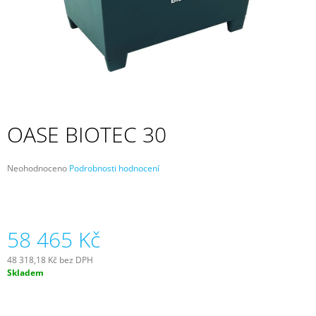
A
J
Í
T
?
OASE BIOTEC 30
HLEDAT
Průměrné
Neohodnoceno
Podrobnosti hodnocení
hodnocení
produktu
je
0,0
D
z
58 465 Kč
O
5
P
hvězdiček.
O
48 318,18 Kč bez DPH
Měrná
R
Skladem
cena:
U
Č
U