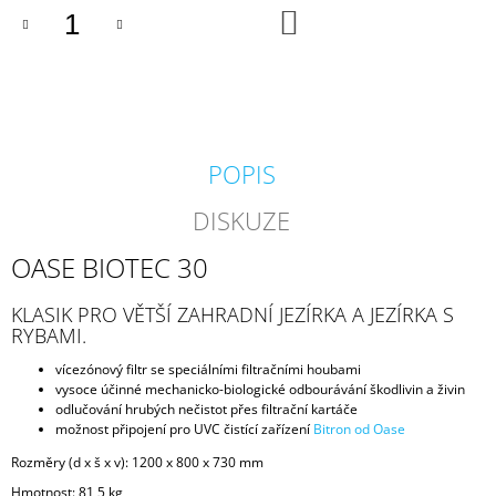
DO
J
KOŠÍKU
E
M
E
KARTÁČ
60
POPIS
X
15
CM
DISKUZE
80
Kč
OASE BIOTEC 30
KLASIK PRO VĚTŠÍ ZAHRADNÍ JEZÍRKA A JEZÍRKA S
RYBAMI.
vícezónový filtr se speciálními filtračními houbami
vysoce účinné mechanicko-biologické odbourávání škodlivin a živin
odlučování hrubých nečistot přes filtrační kartáče
možnost připojení pro UVC čistící zařízení
Bitron od Oase
Rozměry (d x š x v): 1200 x 800 x 730 mm
Hmotnost: 81,5 kg