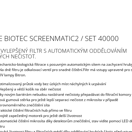
 BIOTEC SCREENMATIC2 / SET 40000
 VYLEPŠENÝ FILTR S AUTOMATICKÝM ODDĚLOVÁNÍM
ÝCH NEČISTOT.
chanicko-biologická filtrace s posuvným automatickým sítem na zachycení hrub
Na dně filtru je odkalovací ventil pro snadné čištění.Filtr má vstupy upravené pro
V lampy Bitron.
ptimalizovaný průtok vody bez úzkých míst náchylných k ucpávání
ylepšený a větší košík na sběr nečistot
íky novým bariérám nebudou nasbírané nečistoty přepadávat do filtrační komory
ová gumová stěrka pro ještě lepší separaci nečistot z mikrosíta v případě
erovnoměrného znečištění síta
aktické čištění filtračních hub přímo ve filtru
vojitě zapečetěný motorek pro ještě delší životnost
utomatické čištění mikrosíta díky detektorům znečištění, stav vidíte pomocí LED d
ltru
louhá životnost filtru a filtračních médií díky oddělování hrubých částic před vstu