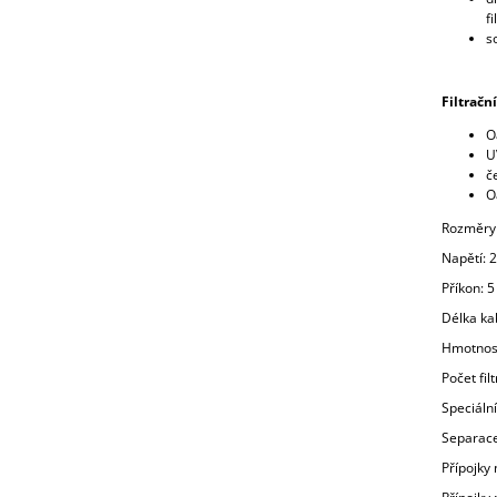
fi
s
Filtračn
O
U
č
O
Rozměry 
Napětí: 2
Příkon: 
Délka ka
Hmotnost
Počet fil
Speciální
Separace
Přípojky