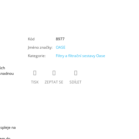
Kód
8977
Jméno značky
:
OASE
Kategorie
:
Filtry a filtrační sestavy Oase
ých
 snadnou
TISK
ZEPTAT SE
SDÍLET
ispleje na
pem do