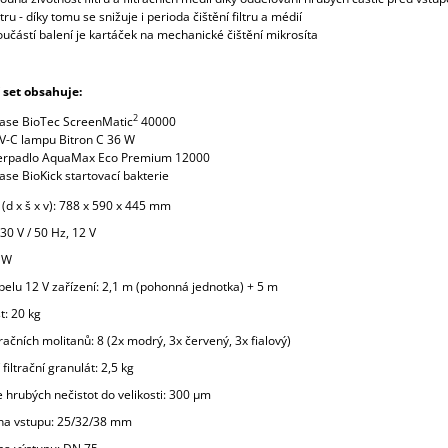
ltru - díky tomu se snižuje i perioda čištění filtru a médií
oučástí balení je kartáček na mechanické čištění mikrosíta
í set obsahuje:
2
ase BioTec ScreenMatic
40000
V-C lampu Bitron C 36 W
erpadlo AquaMax Eco Premium 12000
ase BioKick startovací bakterie
(d x š x v): 788 x 590 x 445 mm
30 V / 50 Hz, 12 V
5 W
belu 12 V zařízení: 2,1 m (pohonná jednotka) + 5 m
: 20 kg
tračních molitanů: 8 (2x modrý, 3x červený, 3x fialový)
 filtrační granulát: 2,5 kg
 hrubých nečistot do velikosti: 300 µm
 na vstupu: 25/32/38 mm