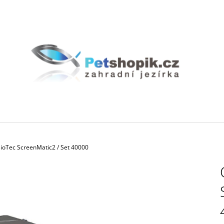
CO POTŘEBUJETE NAJÍT?
HLEDAT
DOPORUČUJEME
ioTec ScreenMatic2 / Set 40000
BIOAKVACIT - BIOMOLITAN CENA ZA
GEOTEXTÍLIE PO
1DM3 = 1LITR
35 Kč