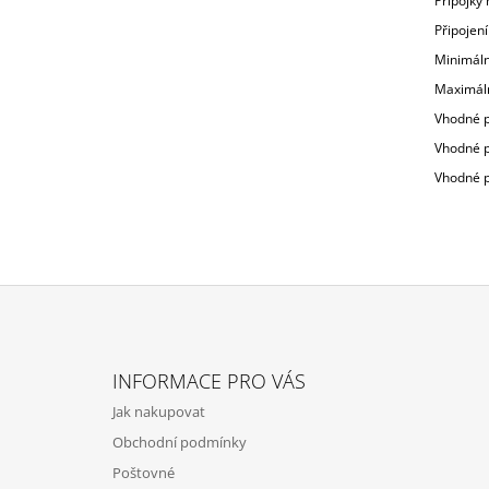
Přípojky
Připojení
Minimální
Maximáln
Vhodné p
Vhodné p
Vhodné p
Z
Á
INFORMACE PRO VÁS
P
Jak nakupovat
A
Obchodní podmínky
T
Poštovné
Í