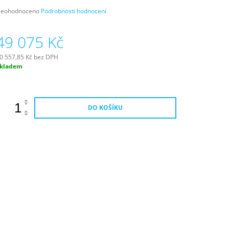
růměrné
eohodnoceno
Podrobnosti hodnocení
odnocení
roduktu
49 075 Kč
e
,0
0 557,85 Kč bez DPH
ěrná
kladem
vězdiček.
ena:
DO KOŠÍKU