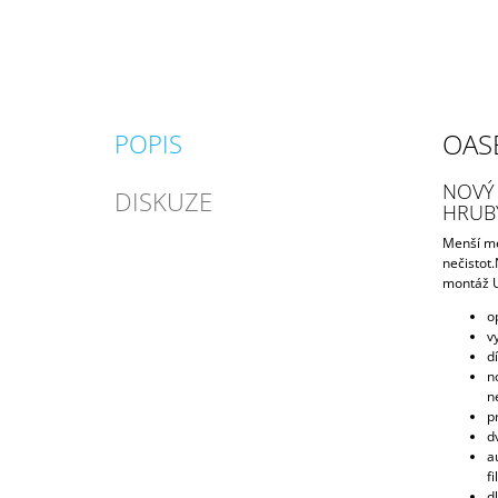
OASE
POPIS
NOVÝ
DISKUZE
HRUB
Menší me
nečistot.
montáž U
o
v
d
n
n
pr
d
a
fi
d