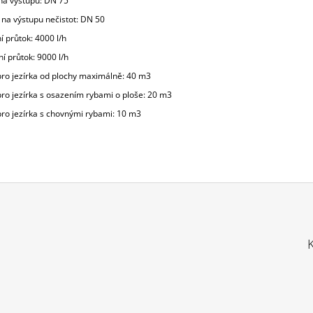
 na výstupu: DN 75
 na výstupu nečistot: DN 50
 průtok: 4000 l/h
í průtok: 9000 l/h
ro jezírka od plochy maximálně: 40 m3
ro jezírka s osazením rybami o ploše: 20 m3
ro jezírka s chovnými rybami: 10 m3