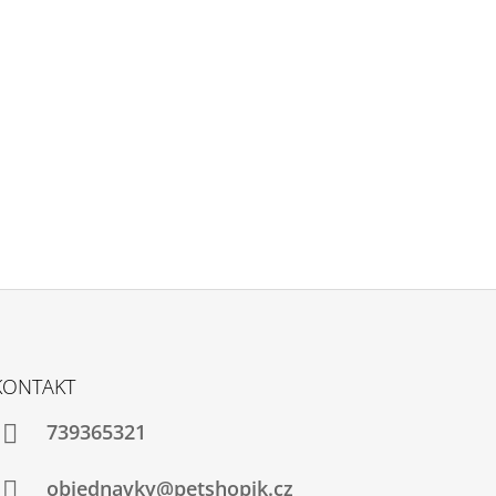
KONTAKT
739365321
objednavky@petshopik.cz