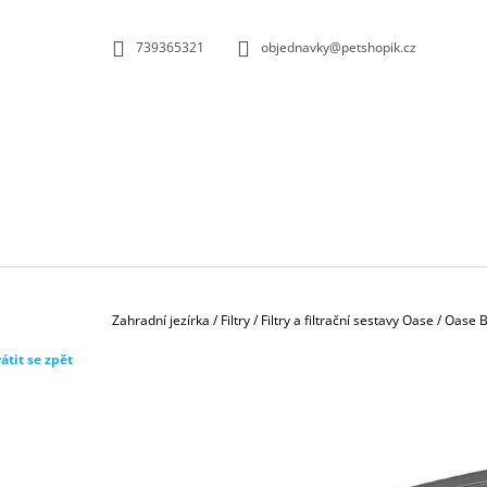
K
Přejít
na
O
ZPĚT
ZPĚT
739365321
objednavky@petshopik.cz
obsah
DO
DO
Š
OBCHODU
OBCHODU
Í
K
Domů
Zahradní jezírka
/
Filtry
/
Filtry a filtrační sestavy Oase
/
Oase B
átit se zpět
BIOKULIČKY 42MM/1KS
1,45 Kč