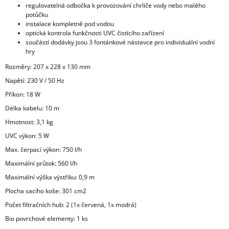
regulovatelná odbočka k provozování chrliče vody nebo malého
potůčku
instalace kompletně pod vodou
optická kontrola funkčnosti UVC čistícího zařízení
součástí dodávky jsou 3 fontánkové nástavce pro individuální vodní
hry
Rozměry:
207 x 228 x 130 mm
Napětí:
230 V / 50 Hz
Příkon: 18 W
Délka kabelu: 10 m
Hmotnost: 3,1 kg
UVC výkon: 5 W
Max. čerpací výkon: 750 l/h
Maximální průtok: 560 l/h
Maximální výška výstřiku: 0,9 m
Plocha sacího koše: 301 cm2
Počet filtračních hub:
2 (1x červená, 1x modrá)
Bio povrchové elementy: 1 ks