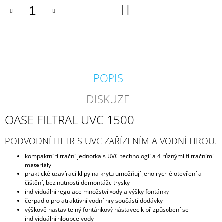
DO
J
KOŠÍKU
E
M
E
KARTÁČ
60
POPIS
X
15
CM
DISKUZE
80
Kč
OASE FILTRAL UVC 1500
PODVODNÍ FILTR S UVC ZAŘÍZENÍM A VODNÍ HROU.
kompaktní filtrační jednotka s UVC technologií a 4 různými filtračními
materiály
praktické uzavírací klipy na krytu umožňují jeho rychlé otevření a
čištění, bez nutnosti demontáže trysky
individuální regulace množství vody a výšky fontánky
čerpadlo pro atraktivní vodní hry součástí dodávky
výškově nastavitelný fontánkový nástavec k přizpůsobení se
individuální hloubce vody