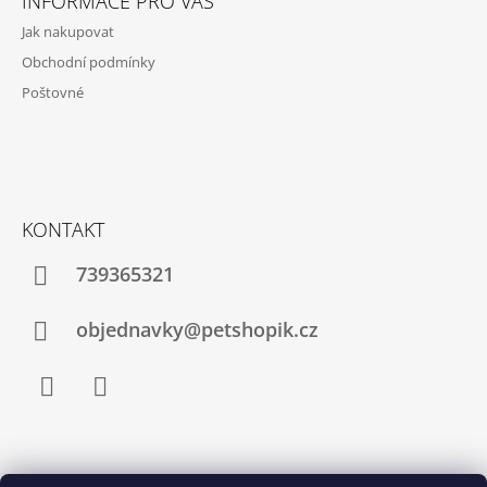
INFORMACE PRO VÁS
P
Jak nakupovat
A
Obchodní podmínky
T
Poštovné
Í
KONTAKT
739365321
objednavky@petshopik.cz
Facebook
Instagram