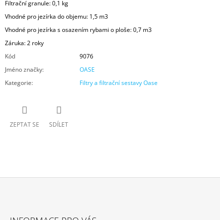
Filtrační granule: 0,1 kg
Vhodné pro jezírka do objemu: 1,5 m3
Vhodné pro jezírka s osazením rybami o ploše: 0,7 m3
Záruka: 2 roky
Kód
9076
Jméno značky
:
OASE
Kategorie
:
Filtry a filtrační sestavy Oase
ZEPTAT SE
SDÍLET
Z
Á