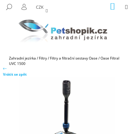
K
Přejít
NÁKUP
M
HLEDAT
CZK
na
KOŠÍK
O
PŘIHLÁŠENÍ
ZPĚT
ZPĚT
obsah
Š
Í
C
K
O
P
O
Domů
Zahradní jezírka
/
Filtry
/
Filtry a filtrační sestavy Oase
/
Oase Filtral
T
UVC 1500
Ř
Vrátit se zpět
E
B
U
J
E
T
E
N