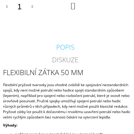
DO
J
KOŠÍKU
E
M
E
GEOTEXTÍLIE
POD
POPIS
FÓLII
300G/M2
DISKUZE
35
Kč
FLEXIBILNÍ ZÁTKA 50 MM
Flexibilní pryžové tvarovky jsou vhodné zvláště ke spojování nestandardních
spojů, kdy není možné potrubí nebo hadice spojit standardním způsobem
(lepením), například pro spojení nebo rozbočení potrubí, které je osově nebo
úrovňově posunuté. Pružné spojky umožňují spojení potrubí nebo hadic
různých průměrů v těch případech, kdy není možné použít klasické redukce.
Pryžové zátky lze použít k dočasnému i trvalému uzavření potrubí nebo hadic
velmi rychlým způsobem bez nutnosti čekání na vytvrzení lepidla.
Výhody: