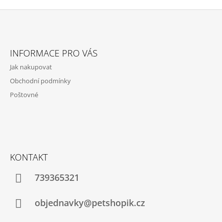
Z
Á
INFORMACE PRO VÁS
P
Jak nakupovat
A
Obchodní podmínky
T
Poštovné
Í
KONTAKT
739365321
objednavky@petshopik.cz