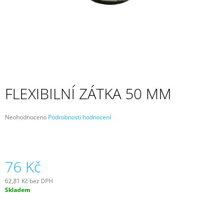
A
J
Í
T
?
FLEXIBILNÍ ZÁTKA 50 MM
HLEDAT
Průměrné
Neohodnoceno
Podrobnosti hodnocení
hodnocení
produktu
je
0,0
D
z
76 Kč
O
5
P
hvězdiček.
O
62,81 Kč bez DPH
Měrná
R
Skladem
cena:
U
Č
U