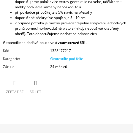
doporučujeme položit více vrstev geotextilie na sebe, uděláte tak
měkký podklad a kameny nepoškodí fólii
při pokládce připočítejte s 5% navíc na přesahy
doporučené překrytí ve spojích je 5 - 10 cm
v případě potřeby je možno provádět tepelné spojování jednotlivých
pruhů pomocí horkovzdušné pistole (nikdy nepoužívat otevřený
oheň!). Toto doporučujeme nechat na odbornících
Geotextilie se dodává pouze ve
dvoumetrové šíři.
Kód
1328477217
Kategorie
:
Geotextílie pod folie
Záruka
:
24 měsíců
ZEPTAT SE
SDÍLET