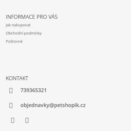
Z
Á
INFORMACE PRO VÁS
P
Jak nakupovat
A
Obchodní podmínky
T
Poštovné
Í
KONTAKT
739365321
objednavky@petshopik.cz
Facebook
Instagram