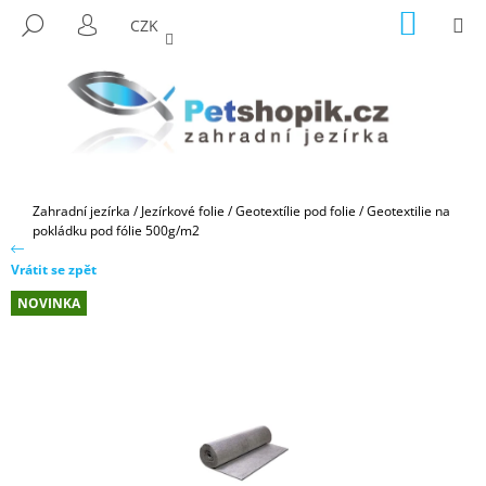
K
Přejít
NÁKUP
M
HLEDAT
CZK
na
KOŠÍK
O
PŘIHLÁŠENÍ
ZPĚT
ZPĚT
obsah
Š
Í
C
K
O
P
O
Domů
Zahradní jezírka
/
Jezírkové folie
/
Geotextílie pod folie
/
Geotextilie na
T
pokládku pod fólie 500g/m2
Ř
Vrátit se zpět
E
NOVINKA
B
U
J
E
T
E
N