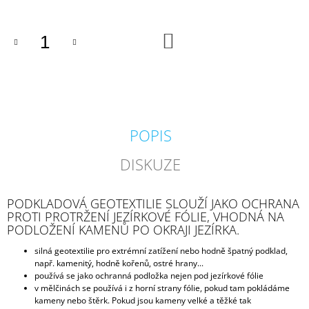
J
E
M
DO
KOŠÍKU
E
BIOKULIČKY
42MM/1KS
1,45
Kč
POPIS
DISKUZE
PODKLADOVÁ GEOTEXTILIE SLOUŽÍ JAKO OCHRANA
PROTI PROTRŽENÍ JEZÍRKOVÉ FÓLIE, VHODNÁ NA
PODLOŽENÍ KAMENŮ PO OKRAJI JEZÍRKA.
silná geotextilie pro extrémní zatížení nebo hodně špatný podklad,
např. kamenitý, hodně kořenů, ostré hrany...
používá se jako ochranná podložka nejen pod jezírkové fólie
v mělčinách se používá i z horní strany fólie, pokud tam pokládáme
kameny nebo štěrk. Pokud jsou kameny velké a těžké tak