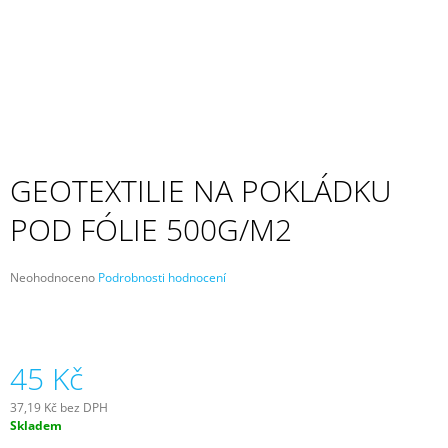
A
J
Í
T
?
GEOTEXTILIE NA POKLÁDKU
POD FÓLIE 500G/M2
HLEDAT
Průměrné
Neohodnoceno
Podrobnosti hodnocení
hodnocení
D
produktu
O
je
P
0,0
z
45 Kč
O
5
R
hvězdiček.
U
37,19 Kč bez DPH
Č
Měrná
Skladem
cena:
U