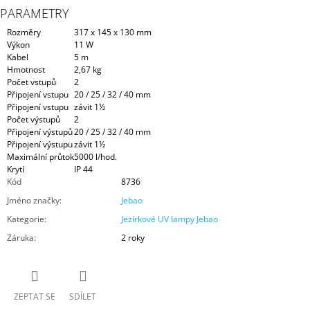
PARAMETRY
Rozměry
317 x 145 x 130 mm
Výkon
11 W
Kabel
5 m
Hmotnost
2,67 kg
Počet vstupů
2
Připojení vstupu
20 / 25 / 32 / 40 mm
Připojení vstupu
závit 1½
Počet výstupů
2
Připojení výstupů
20 / 25 / 32 / 40 mm
Připojení výstupu
závit 1½
Maximální průtok
5000 l/hod.
Krytí
IP 44
Kód
8736
Jméno značky
:
Jebao
Kategorie
:
Jezírkové UV lampy Jebao
Záruka
:
2 roky
ZEPTAT SE
SDÍLET