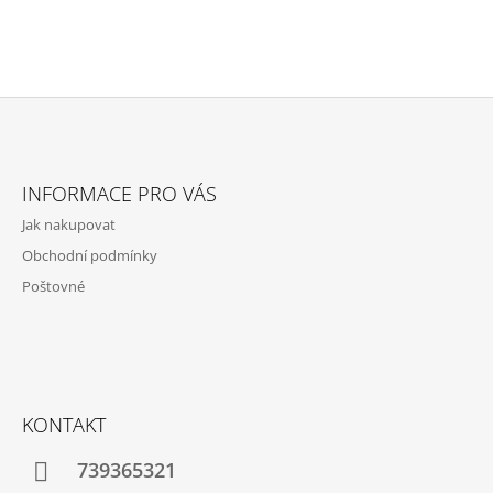
Z
Á
INFORMACE PRO VÁS
P
Jak nakupovat
A
Obchodní podmínky
T
Poštovné
Í
KONTAKT
739365321