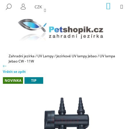
K
Přejít
NÁKUP
M
HLEDAT
CZK
na
KOŠÍK
O
PŘIHLÁŠENÍ
ZPĚT
ZPĚT
obsah
Š
Í
C
K
O
P
O
Domů
Zahradní jezírka
/
UV Lampy
/
Jezírkové UV lampy Jebao
/
UV lampa
T
Jebao CW - 11W
Ř
Vrátit se zpět
E
NOVINKA
TIP
B
U
J
E
T
E
N