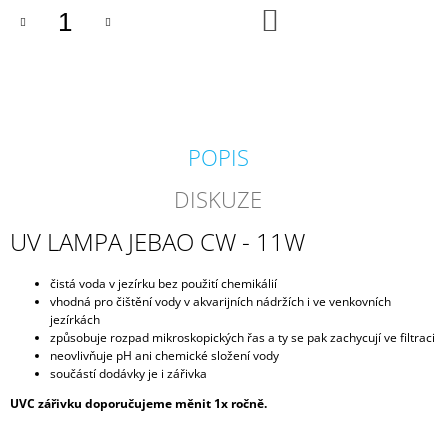
DO
J
KOŠÍKU
E
M
E
BIOKULIČKY
42MM/1KS
POPIS
1,45
Kč
DISKUZE
UV LAMPA JEBAO CW - 11W
čistá voda v jezírku bez použití chemikálií
vhodná pro čištění vody v akvarijních nádržích i ve venkovních
jezírkách
způsobuje rozpad mikroskopických řas a ty se pak zachycují ve filtraci
neovlivňuje pH ani chemické složení vody
součástí dodávky je i zářivka
UVC zářivku doporučujeme měnit 1x ročně.