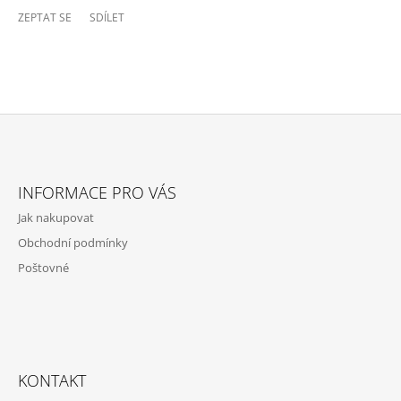
ZEPTAT SE
SDÍLET
Z
Á
INFORMACE PRO VÁS
P
Jak nakupovat
A
Obchodní podmínky
T
Poštovné
Í
KONTAKT