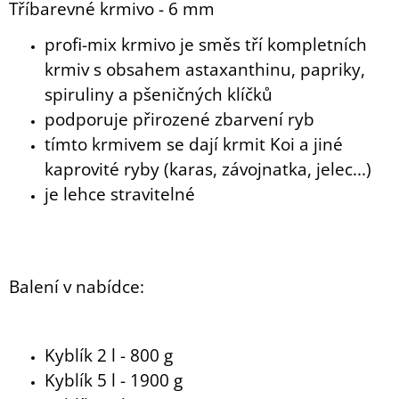
Tříbarevné krmivo - 6 mm
profi-mix krmivo je směs tří kompletních
krmiv s obsahem astaxanthinu, papriky,
spiruliny a pšeničných klíčků
podporuje přirozené zbarvení ryb
tímto krmivem se dají krmit Koi a jiné
kaprovité ryby (karas, závojnatka, jelec...)
je lehce stravitelné
Balení v nabídce:
Kyblík 2 l - 800 g
Kyblík 5 l - 1900 g