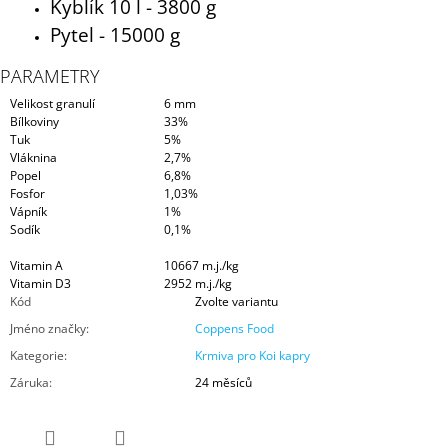
Kyblík 10 l - 3800 g
Pytel - 15000 g
PARAMETRY
Velikost granulí
6 mm
Bílkoviny
33%
Tuk
5%
Vláknina
2,7%
Popel
6,8%
Fosfor
1,03%
Vápník
1%
Sodík
0,1%
Vitamin A
10667 m.j./kg
Vitamin D3
2952 m.j./kg
Kód
Zvolte variantu
Jméno značky
:
Coppens Food
Kategorie
:
Krmiva pro Koi kapry
Záruka
:
24 měsíců