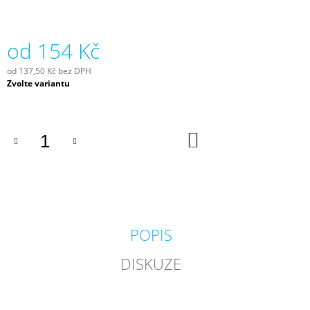
J
E
M
od
154 Kč
E
od
137,50 Kč
bez DPH
KARTÁČ
Měrná
Zvolte variantu
60
cena:
X
15
CM
DO
KOŠÍKU
80
Kč
POPIS
DISKUZE