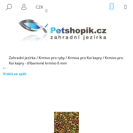
K
Přejít
NÁKUP
M
HLEDAT
CZK
na
KOŠÍK
O
PŘIHLÁŠENÍ
ZPĚT
ZPĚT
obsah
Š
Í
C
K
O
P
O
Domů
Zahradní jezírka
/
Krmivo pro ryby
/
Krmiva pro Koi kapry
/
Krmivo pro
T
Koi kapry - tříbarevné krmivo 6 mm
Ř
Vrátit se zpět
E
B
U
J
E
T
E
N