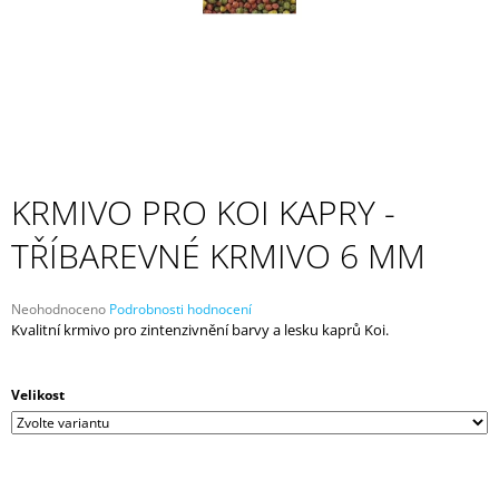
A
J
Í
T
?
KRMIVO PRO KOI KAPRY -
TŘÍBAREVNÉ KRMIVO 6 MM
HLEDAT
Průměrné
Neohodnoceno
Podrobnosti hodnocení
hodnocení
Kvalitní krmivo pro zintenzivnění barvy a lesku kaprů Koi.
D
produktu
O
je
P
0,0
Velikost
z
O
5
R
hvězdiček.
U
Č
U