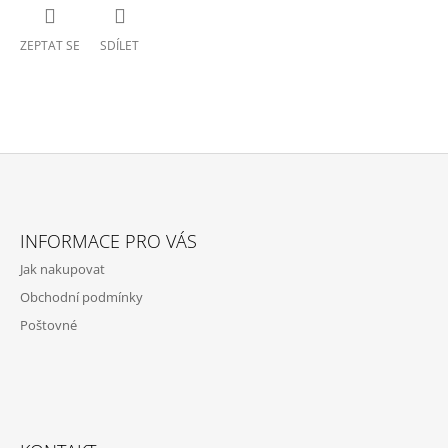
ZEPTAT SE
SDÍLET
Z
Á
INFORMACE PRO VÁS
P
Jak nakupovat
A
Obchodní podmínky
T
Poštovné
Í