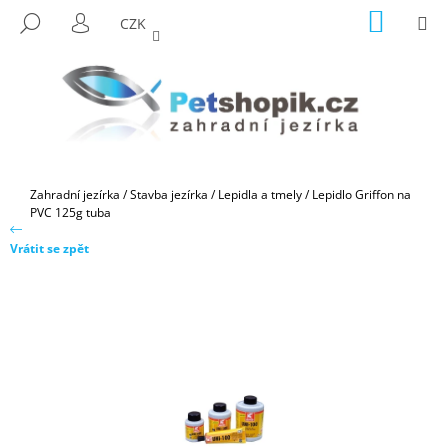
K
Přejít
NÁKUP
M
HLEDAT
CZK
na
KOŠÍK
O
PŘIHLÁŠENÍ
ZPĚT
ZPĚT
obsah
Š
Í
C
K
O
P
O
Domů
Zahradní jezírka
/
Stavba jezírka
/
Lepidla a tmely
/
Lepidlo Griffon na
T
PVC 125g tuba
Ř
Vrátit se zpět
E
B
U
J
E
T
E
N