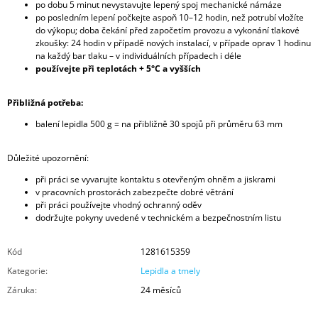
po dobu 5 minut nevystavujte lepený spoj mechanické námáze
po posledním lepení počkejte aspoň 10–12 hodin, než potrubí vložíte
do výkopu; doba čekání před započetím provozu a vykonání tlakové
zkoušky: 24 hodin v případě nových instalací, v případe oprav 1 hodinu
na každý bar tlaku – v individuálních případech i déle
používejte při teplotách + 5°C a vyšších
Přibližná potřeba:
balení lepidla 500 g = na přibližně 30 spojů při průměru 63 mm
Důležité upozornění:
při práci se vyvarujte kontaktu s otevřeným ohněm a jiskrami
v pracovních prostorách zabezpečte dobré větrání
při práci používejte vhodný ochranný oděv
dodržujte pokyny uvedené v technickém a bezpečnostním listu
Kód
1281615359
Kategorie
:
Lepidla a tmely
Záruka
:
24 měsíců