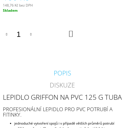
J
148,76 Kč bez DPH
E
Měrná
Skladem
M
cena:
E
DO
BIOKULIČKY
KOŠÍKU
42MM/1KS
1,45
Kč
POPIS
DISKUZE
LEPIDLO GRIFFON NA PVC 125 G TUBA
PROFESIONÁLNÍ LEPIDLO PRO PVC POTRUBÍ A
FITINKY.
jednoduché vytvoření spojů i v případě větších průměrů potrubí