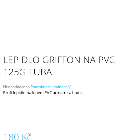
A
J
Í
T
?
LEPIDLO GRIFFON NA PVC
125G TUBA
HLEDAT
Průměrné
Neohodnoceno
Podrobnosti hodnocení
hodnocení
Profi lepidlo na lepení PVC armatur a hadic.
D
produktu
O
je
P
0,0
z
O
5
R
hvězdiček.
U
Č
180 Kč
U