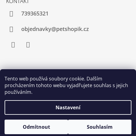
KONTAKT
739365321
objednavky@petshopik.cz
Facebook
Instagram
Zboží.cz
Heureka.cz
Shoptet.cz
Tento web používá soubory cookie. Dalším
procházením tohoto webu vyjadřujete souhlas s jejich
Najnakup.sk
Srovnání cen ušetřím.cz
Nákup.24hod.sk
používáním.
Porovnanie cien
Nastavení
Odmítnout
Souhlasím
© 2026 Petshopik.cz. Všechna práva vyhrazena.
Vytvořil Shoptet