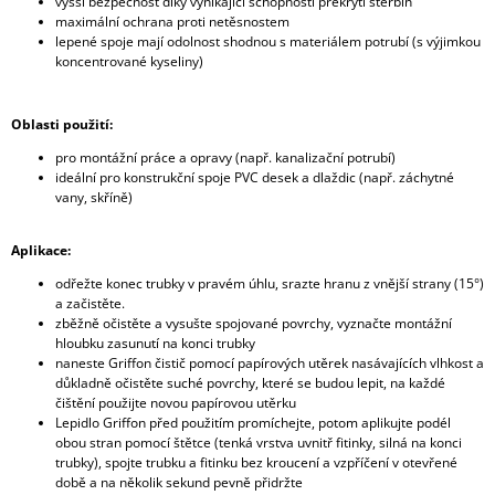
vyšší bezpečnost díky vynikající schopnosti překrytí štěrbin
maximální ochrana proti netěsnostem
lepené spoje mají odolnost shodnou s materiálem potrubí (s výjimkou
koncentrované kyseliny)
Oblasti použití:
pro montážní práce a opravy (např. kanalizační potrubí)
ideální pro konstrukční spoje PVC desek a dlaždic (např. záchytné
vany, skříně)
Aplikace:
odřežte konec trubky v pravém úhlu, srazte hranu z vnější strany (15°)
a začistěte.
zběžně očistěte a vysušte spojované povrchy, vyznačte montážní
hloubku zasunutí na konci trubky
naneste Griffon čistič pomocí papírových utěrek nasávajících vlhkost a
důkladně očistěte suché povrchy, které se budou lepit, na každé
čištění použijte novou papírovou utěrku
Lepidlo Griffon před použitím promíchejte, potom aplikujte podél
obou stran pomocí štětce (tenká vrstva uvnitř fitinky, silná na konci
trubky), spojte trubku a fitinku bez kroucení a vzpříčení v otevřené
době a na několik sekund pevně přidržte