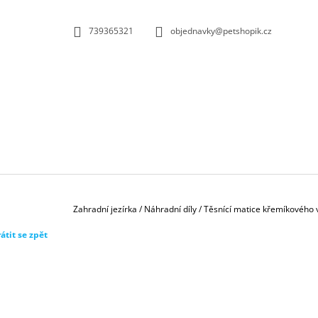
K
Přejít
na
O
ZPĚT
ZPĚT
739365321
objednavky@petshopik.cz
obsah
DO
DO
Š
OBCHODU
OBCHODU
Í
K
Domů
Zahradní jezírka
/
Náhradní díly
/
Těsnící matice křemíkového
átit se zpět
BIOKULIČKY 42MM/1KS
1,45 Kč