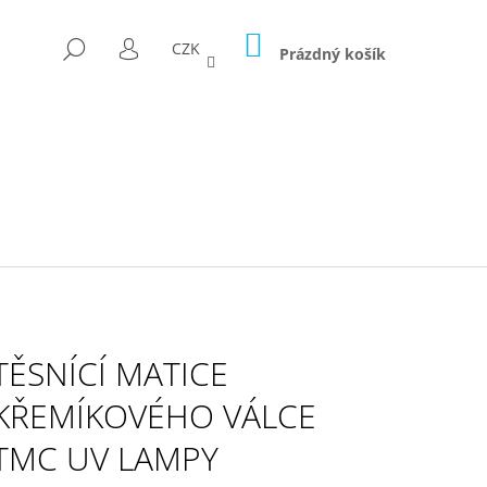
NÁKUPNÍ
HLEDAT
CZK
KOŠÍK
Prázdný košík
PŘIHLÁŠENÍ
TĚSNÍCÍ MATICE
KŘEMÍKOVÉHO VÁLCE
TMC UV LAMPY
D FÓLII 300G/M2