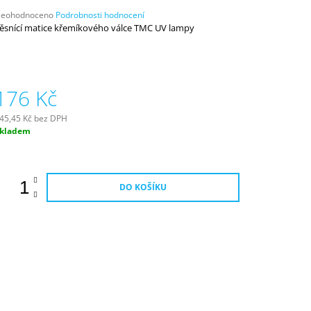
růměrné
eohodnoceno
Podrobnosti hodnocení
odnocení
ěsnící matice křemíkového válce TMC UV lampy
roduktu
e
,0
176 Kč
vězdiček.
45,45 Kč bez DPH
ěrná
kladem
ena:
DO KOŠÍKU