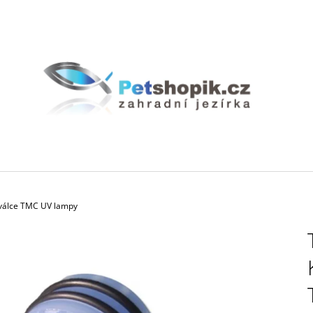
CO POTŘEBUJETE NAJÍT?
HLEDAT
DOPORUČUJEME
 válce TMC UV lampy
BIOAKVACIT - BIOMOLITAN CENA ZA
GEOTEXTÍLIE PO
1DM3 = 1LITR
35 Kč