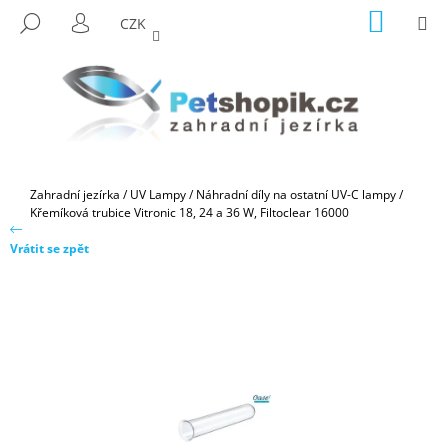
K
Přejít
NÁKUP
M
HLEDAT
CZK
na
KOŠÍK
O
PŘIHLÁŠENÍ
ZPĚT
ZPĚT
obsah
Š
Í
C
K
O
P
O
Domů
Zahradní jezírka
/
UV Lampy
/
Náhradní díly na ostatní UV-C lampy
/
T
Křemíková trubice Vitronic 18, 24 a 36 W, Filtoclear 16000
Ř
Vrátit se zpět
E
B
U
J
E
T
E
N