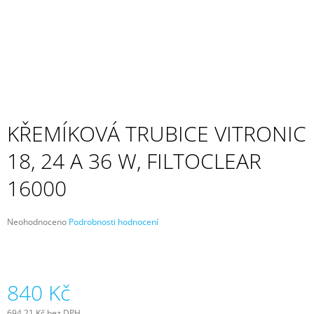
A
J
Í
T
?
KŘEMÍKOVÁ TRUBICE VITRONIC
18, 24 A 36 W, FILTOCLEAR
HLEDAT
16000
D
Průměrné
Neohodnoceno
Podrobnosti hodnocení
O
hodnocení
P
produktu
O
je
R
0,0
U
z
840 Kč
5
Č
hvězdiček.
U
694,21 Kč bez DPH