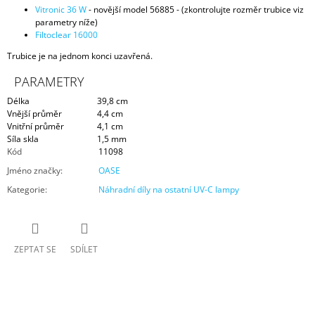
Vitronic 36 W
- novější model 56885 - (zkontrolujte rozměr trubice viz
parametry níže)
Filtoclear 16000
Trubice je na jednom konci uzavřená.
PARAMETRY
Délka
39,8 cm
Vnější průměr
4,4 cm
Vnitřní průměr
4,1 cm
Síla skla
1,5 mm
Kód
11098
Jméno značky
:
OASE
Kategorie
:
Náhradní díly na ostatní UV-C lampy
ZEPTAT SE
SDÍLET