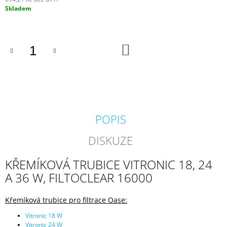
J
Měrná
Skladem
E
cena:
M
E
DO
KOŠÍKU
BIOKULIČKY
42MM/1KS
1,45
Kč
POPIS
DISKUZE
KŘEMÍKOVÁ TRUBICE VITRONIC 18, 24
A 36 W, FILTOCLEAR 16000
K
řemíková trubice pro filtrace Oase:
Vitronic 18 W
Vitronic 24 W