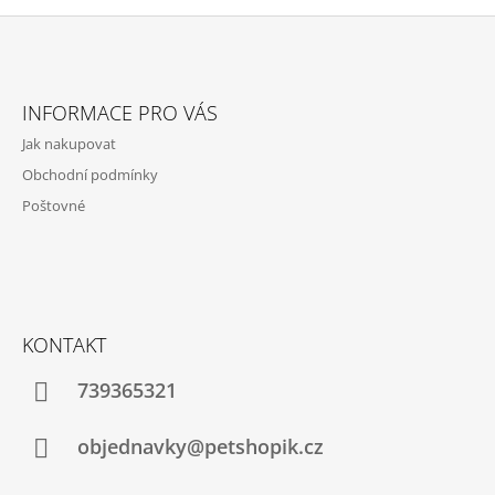
Z
Á
INFORMACE PRO VÁS
P
Jak nakupovat
A
Obchodní podmínky
T
Poštovné
Í
KONTAKT
739365321
objednavky@petshopik.cz