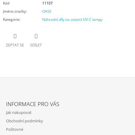
Kód
11107
Jméno značky
:
OASE
Kategorie
:
Náhradní díly na ostatní UV-C lampy
ZEPTAT SE
SDÍLET
Z
Á
INFORMACE PRO VÁS
P
Jak nakupovat
A
Obchodní podmínky
T
Poštovné
Í