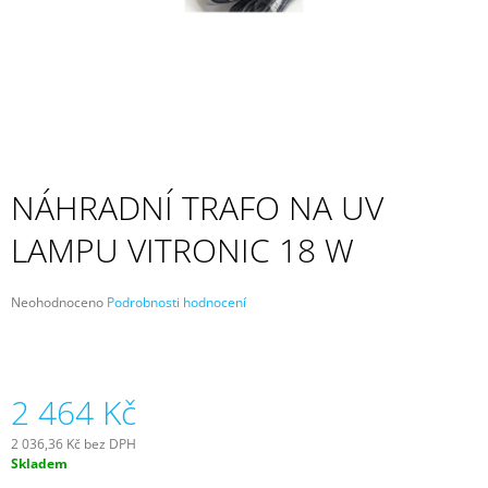
A
J
Í
T
?
NÁHRADNÍ TRAFO NA UV
LAMPU VITRONIC 18 W
HLEDAT
Průměrné
Neohodnoceno
Podrobnosti hodnocení
hodnocení
D
produktu
O
je
P
0,0
z
2 464 Kč
O
5
R
hvězdiček.
U
2 036,36 Kč bez DPH
Č
Měrná
Skladem
cena:
U