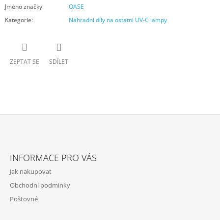
Jméno značky
:
OASE
Kategorie
:
Náhradní díly na ostatní UV-C lampy
ZEPTAT SE
SDÍLET
Z
Á
INFORMACE PRO VÁS
P
Jak nakupovat
A
Obchodní podmínky
T
Poštovné
Í