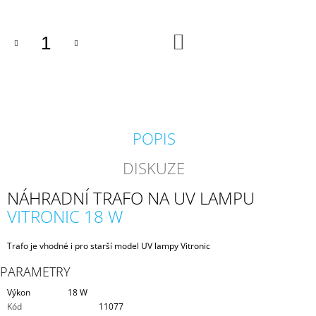
J
E
M
DO
KOŠÍKU
E
PROFI
HADICE
63
MM
POPIS
203
Kč
DISKUZE
NÁHRADNÍ TRAFO NA UV LAMPU
VITRONIC 18 W
Trafo je vhodné i pro starší model UV lampy Vitronic
PARAMETRY
Výkon
18 W
Kód
11077