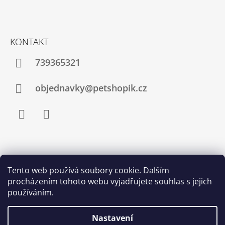
KONTAKT
739365321
objednavky@petshopik.cz
Facebook
Instagram
Zboží.cz
Heureka.cz
Shoptet.cz
Tento web používá soubory cookie. Dalším
procházením tohoto webu vyjadřujete souhlas s jejich
Najnakup.sk
Srovnání cen ušetřím.cz
Nákup.24hod.sk
používáním.
Porovnanie cien
Nastavení