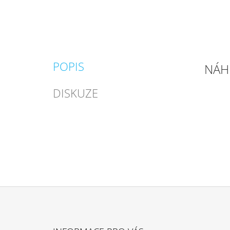
POPIS
NÁH
DISKUZE
Z
Á