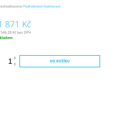
růměrné
eohodnoceno
Podrobnosti hodnocení
odnocení
roduktu
1 871 Kč
e
,0
 546,28 Kč bez DPH
ěrná
kladem
vězdiček.
ena:
DO KOŠÍKU