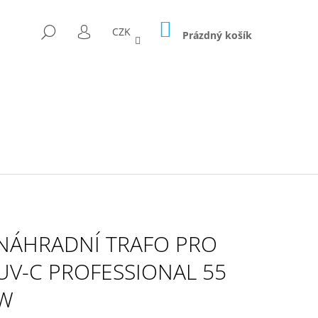
NÁKUPNÍ
HLEDAT
CZK
KOŠÍK
Prázdný košík
PŘIHLÁŠENÍ
NÁHRADNÍ TRAFO PRO
UV-C PROFESSIONAL 55
W
D FÓLII 300G/M2