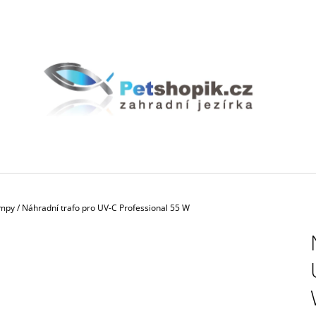
CO POTŘEBUJETE NAJÍT?
HLEDAT
DOPORUČUJEME
ampy
/
Náhradní trafo pro UV-C Professional 55 W
BIOAKVACIT - BIOMOLITAN CENA ZA
GEOTEXTÍLIE PO
1DM3 = 1LITR
35 Kč