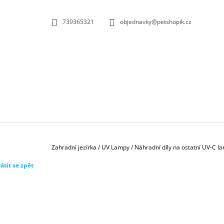
K
Přejít
na
O
ZPĚT
ZPĚT
739365321
objednavky@petshopik.cz
obsah
DO
DO
Š
OBCHODU
OBCHODU
Í
K
Domů
Zahradní jezírka
/
UV Lampy
/
Náhradní díly na ostatní UV-C l
átit se zpět
BIOKULIČKY 42MM/1KS
1,45 Kč