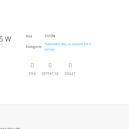
Kód
11179
5 W
Náhradní díly na ostatní UV-C
Kategorie
:
lampy
TISK
ZEPTAT SE
SDÍLET