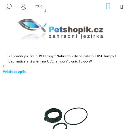
K
Přejít
NÁKUP
M
HLEDAT
CZK
na
KOŠÍK
O
PŘIHLÁŠENÍ
ZPĚT
ZPĚT
obsah
Š
Í
C
K
O
P
O
Domů
Zahradní jezírka
/
UV Lampy
/
Náhradní díly na ostatní UV-C lampy
/
T
Set matice a těsnění na UVC lampu Vitronic 18-55 W
Ř
Vrátit se zpět
E
B
U
J
E
T
E
N