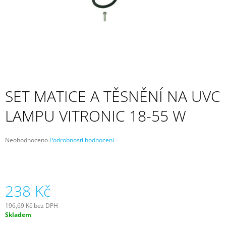
A
J
Í
T
?
SET MATICE A TĚSNĚNÍ NA UVC
LAMPU VITRONIC 18-55 W
HLEDAT
Průměrné
Neohodnoceno
Podrobnosti hodnocení
hodnocení
D
produktu
O
je
P
0,0
z
238 Kč
O
5
R
hvězdiček.
U
196,69 Kč bez DPH
Č
Měrná
Skladem
cena:
U