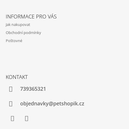
Z
Á
INFORMACE PRO VÁS
P
Jak nakupovat
A
Obchodní podmínky
T
Poštovné
Í
KONTAKT
739365321
objednavky@petshopik.cz
Facebook
Instagram