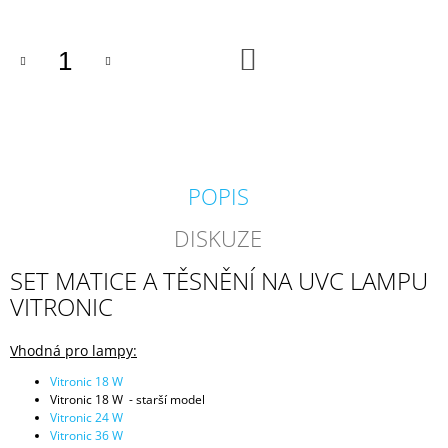
J
E
M
DO
KOŠÍKU
E
BIOAKVACIT
-
BIOMOLITAN
CENA
ZA
POPIS
1DM3
=
DISKUZE
1LITR
26
SET MATICE A TĚSNĚNÍ NA UVC LAMPU
Kč
VITRONIC
Vhodná pro lampy:
Vitronic 18 W
Vitronic 18 W - starší model
Vitronic 24 W
Vitronic 36 W