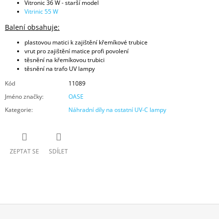
Vitronic 36 W - starší model
Vitrinic 55 W
Balení obsahuje:
plastovou matici k zajištění křemíkové trubice
vrut pro zajištění matice profi povolení
těsnění na křemíkovou trubici
těsnění na trafo UV lampy
Kód
11089
Jméno značky
:
OASE
Kategorie
:
Náhradní díly na ostatní UV-C lampy
ZEPTAT SE
SDÍLET