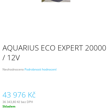
A
J
Í
T
?
AQUARIUS ECO EXPERT 20000
/ 12V
HLEDAT
Průměrné
Neohodnoceno
Podrobnosti hodnocení
hodnocení
D
produktu
O
je
P
0,0
z
43 976 Kč
O
5
R
hvězdiček.
U
36 343,80 Kč bez DPH
Č
Měrná
Skladem
cena:
U