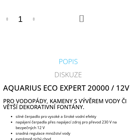
J
E
M
DO
KOŠÍKU
E
GEOTEXTÍLIE
POD
FÓLII
300G/M2
POPIS
35
Kč
DISKUZE
AQUARIUS ECO EXPERT 20000 / 12V
PRO VODOPÁDY, KAMENY S VÝVĚREM VODY ČI
VĚTŠÍ DEKORATIVNÍ FONTÁNY.
silné čerpadlo pro vysoké a široké vodní efekty
napájení čerpadla přes napájecí zdroj pro převod 230 V na
bezpečných 12 V
snadná regulace množství vody
extrémně tichý chod