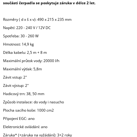
součásti čerpadla se poskytuje záruka v délce 2 let.
Rozměry ( d x š x v):
490 x 215 x 235 mm
Napětí:
220 - 240 V / 12V DC
Spotřeba:
30 - 260 W
Hmotnost: 14,9 kg
Délka kabelu:
2,5 m + 8 m
Maximální průtok vody: 20000 l/h
Maximální výtlak: 5,8m
Závit vstup:
2"
Závit výstup:
2"
Hadicový trn:
38, 50 mm
Způsob instalace: do vody i nasucho
Plocha sacího koše: 1000 cm2
Připojení EGC: ano
Elektronické ovládání: ano
Záruka* (+záruka na vyžádání): 3+2 roky