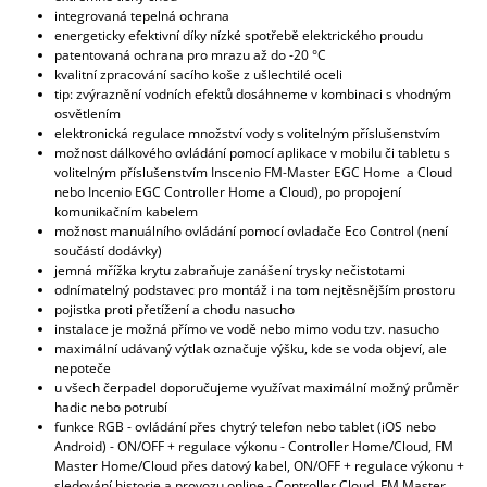
integrovaná tepelná ochrana
energeticky efektivní díky nízké spotřebě elektrického proudu
patentovaná ochrana pro mrazu až do -20 °C
kvalitní zpracování sacího koše z ušlechtilé oceli
tip: zvýraznění vodních efektů dosáhneme v kombinaci s vhodným
osvětlením
elektronická regulace množství vody s volitelným příslušenstvím
možnost dálkového ovládání pomocí aplikace v mobilu či tabletu s
volitelným příslušenstvím Inscenio FM-Master EGC Home a Cloud
nebo Incenio EGC Controller Home a Cloud), po propojení
komunikačním kabelem
možnost manuálního ovládání pomocí ovladače Eco Control (není
součástí dodávky)
jemná mřížka krytu zabraňuje zanášení trysky nečistotami
odnímatelný podstavec pro montáž i na tom nejtěsnějším prostoru
pojistka proti přetížení a chodu nasucho
instalace je možná přímo ve vodě nebo mimo vodu tzv. nasucho
maximální udávaný výtlak označuje výšku, kde se voda objeví, ale
nepoteče
u všech čerpadel doporučujeme využívat maximální možný průměr
hadic nebo potrubí
funkce RGB - ovládání přes chytrý telefon nebo tablet (iOS nebo
Android) - ON/OFF + regulace výkonu - Controller Home/Cloud, FM
Master Home/Cloud přes datový kabel, ON/OFF + regulace výkonu +
sledování historie a provozu online - Controller Cloud, FM Master