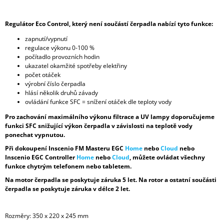
Regulátor Eco Control, který není součástí čerpadla nabízí tyto funkce:
zapnutí/vypnutí
regulace výkonu 0-100 %
počítadlo provozních hodin
ukazatel okamžité spotřeby elektřiny
počet otáček
výrobní číslo čerpadla
hlásí několik druhů závady
ovládání funkce SFC = snížení otáček dle teploty vody
Pro zachování maximálního výkonu filtrace a UV lampy doporučujeme
funkci SFC snižující výkon čerpadla v závislosti na teplotě vody
ponechat vypnutou.
Při dokoupení Inscenio FM Masteru EGC
Home
nebo
Cloud
nebo
Inscenio EGC Controller
Home
nebo
Cloud
, můžete ovládat všechny
funkce chytrým telefonem nebo tabletem.
Na motor čerpadla se poskytuje záruka 5 let. Na rotor a ostatní součásti
čerpadla se poskytuje záruka v délce 2 let.
Rozměry: 350 x 220 x 245 mm