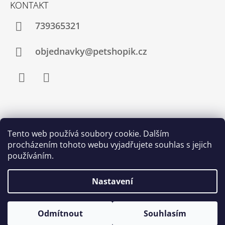
KONTAKT
739365321
objednavky@petshopik.cz
Facebook
Instagram
Zboží.cz
Heureka.cz
Shoptet.cz
Tento web používá soubory cookie. Dalším
procházením tohoto webu vyjadřujete souhlas s jejich
Najnakup.sk
Srovnání cen ušetřím.cz
Nákup.24hod.sk
používáním.
Porovnanie cien
Nastavení
Odmítnout
Souhlasím
© 2026 Petshopik.cz. Všechna práva vyhrazena.
Vytvořil Shoptet