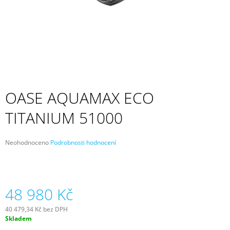
A
J
Í
T
?
OASE AQUAMAX ECO
TITANIUM 51000
HLEDAT
Průměrné
Neohodnoceno
Podrobnosti hodnocení
hodnocení
D
produktu
O
je
P
0,0
z
48 980 Kč
O
5
R
hvězdiček.
U
40 479,34 Kč bez DPH
Č
Měrná
Skladem
cena:
U