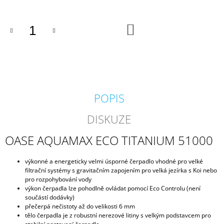
J
E
M
DO
KOŠÍKU
E
PROFI
HADICE
63
MM
POPIS
203
Kč
DISKUZE
OASE AQUAMAX ECO TITANIUM 51000
výkonné a energeticky velmi úsporné čerpadlo vhodné pro velké
filtrační systémy s gravitačním zapojením pro velká jezírka s Koi nebo
pro rozpohybování vody
výkon čerpadla lze pohodlně ovládat pomocí Eco Controlu (není
součástí dodávky)
přečerpá nečistoty až do velikosti 6 mm
tělo čerpadla je z robustní nerezové litiny s velkým podstavcem pro