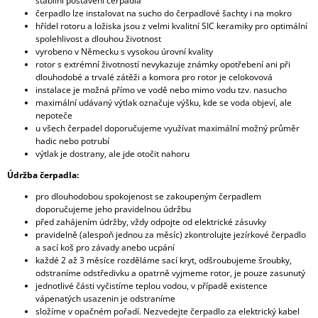
stabilní postavení čerpadla
čerpadlo lze instalovat na sucho do čerpadlové šachty i na mokro
hřídel rotoru a ložiska jsou z velmi kvalitní SIC keramiky pro optimální
spolehlivost a dlouhou životnost
vyrobeno v Německu s vysokou úrovní kvality
rotor s extrémní životností nevykazuje známky opotřebení ani při
dlouhodobé a trvalé zátěži a komora pro rotor je celokovová
instalace je možná přímo ve vodě nebo mimo vodu tzv. nasucho
maximální udávaný výtlak označuje výšku, kde se voda objeví, ale
nepoteče
u všech čerpadel doporučujeme využívat maximální možný průměr
hadic nebo potrubí
výtlak je dostrany, ale jde otočit nahoru
Údržba čerpadla:
pro dlouhodobou spokojenost se zakoupeným čerpadlem
doporučujeme jeho pravidelnou údržbu
před zahájením údržby, vždy odpojte od elektrické zásuvky
pravidelně (alespoň jednou za měsíc) zkontrolujte jezírkové čerpadlo
a sací koš pro závady anebo ucpání
každé 2 až 3 měsíce rozděláme sací kryt, odšroubujeme šroubky,
odstraníme odstředivku a opatrně vyjmeme rotor, je pouze zasunutý
jednotlivé části vyčistíme teplou vodou, v případě existence
vápenatých usazenin je odstraníme
složíme v opačném pořadí. Nezvedejte čerpadlo za elektrický kabel