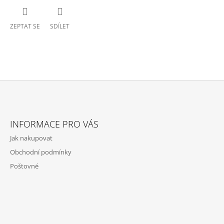
ZEPTAT SE
SDÍLET
Z
Á
INFORMACE PRO VÁS
P
Jak nakupovat
A
Obchodní podmínky
T
Poštovné
Í