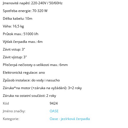
Jmenovité napětí: 220-240V / 50/60Hz
Spotřeba energie: 70-320 W
Délka kabelu: 10m
Váha: 16,5 kg
Průtok max.: 51000 l/h
Výtlak čerpadla max.: 4m
Závit vstup: 3"
Závit výstup: 3"
Přečerpá nečistoty o velikosti max.: 6mm
Elektronická regulace: ano
Způsob instalace: do vody i nasucho
Záruka*na motor (+záruka na vyžádání): 3+2 roky
Záruka na ostatní součásti: 2 roky
Kód
9424
Jméno značky
:
OASE
Kategorie
:
Oase - jezírková čerpadla