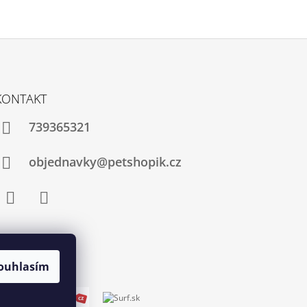
KONTAKT
739365321
objednavky@petshopik.cz
Facebook
Instagram
ouhlasím