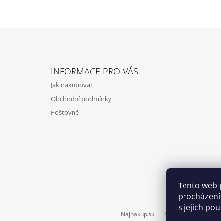
Z
Á
INFORMACE PRO VÁS
P
Jak nakupovat
A
Obchodní podmínky
T
Poštovné
Í
Tento web 
procházení
s jejich po
Najnakup.sk
Srovnání cen ušetří