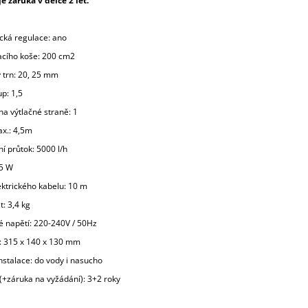
e záruka v délce 2 let.
ická regulace: ano
acího koše: 200 cm2
 trn: 20, 25 mm
up: 1,5
na výtlačné straně: 1
ax.: 4,5m
í průtok: 5000 l/h
85 W
ektrického kabelu: 10 m
: 3,4 kg
é napětí:
220-240V / 50Hz
:
315 x 140 x 130 mm
nstalace: do vody i nasucho
(+záruka na vyžádání): 3+2 roky