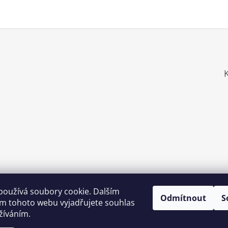
používá soubory cookie. Dalším
Odmítnout
S
Zboží.cz
Heureka.cz
Shoptet.cz
m tohoto webu vyjadřujete souhlas
užíváním.
m.cz
Nákup.24hod.sk
Porovnanie cien