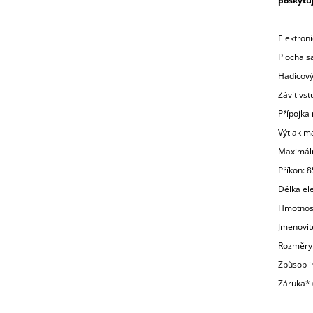
poskytuj
Elektron
Plocha s
Hadicový
Závit vst
Přípojka 
Výtlak m
Maximáln
Příkon: 
Délka el
Hmotnost
Jmenovit
Rozměry
Způsob i
Záruka* 