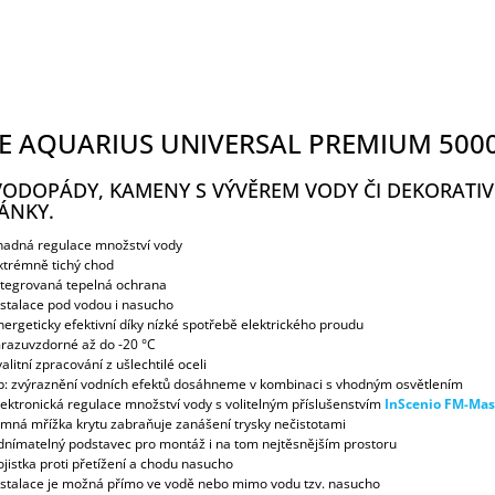
E AQUARIUS UNIVERSAL PREMIUM 500
VODOPÁDY, KAMENY S VÝVĚREM VODY ČI DEKORATIV
ÁNKY.
nadná regulace množství vody
xtrémně tichý chod
ntegrovaná tepelná ochrana
nstalace pod vodou i nasucho
nergeticky efektivní díky nízké spotřebě elektrického proudu
razuvzdorné až do -20 °C
alitní zpracování z ušlechtilé oceli
ip: zvýraznění vodních efektů dosáhneme v kombinaci s vhodným osvětlením
lektronická regulace množství vody s volitelným příslušenstvím
InScenio FM-Mas
emná mřížka krytu zabraňuje zanášení trysky nečistotami
dnímatelný podstavec pro montáž i na tom nejtěsnějším prostoru
ojistka proti přetížení a chodu nasucho
nstalace je možná přímo ve vodě nebo mimo vodu tzv. nasucho