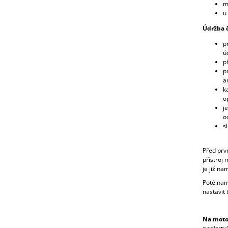
m
u
Údržba č
p
ú
p
p
a
k
o
j
o
s
Před prv
přístroj
je již na
Poté nam
nastavit 
Na motor