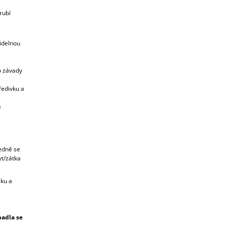
rubí
idelnou
o závady
ředivku a
e
edně se
yt/zátka
sku a
padla se