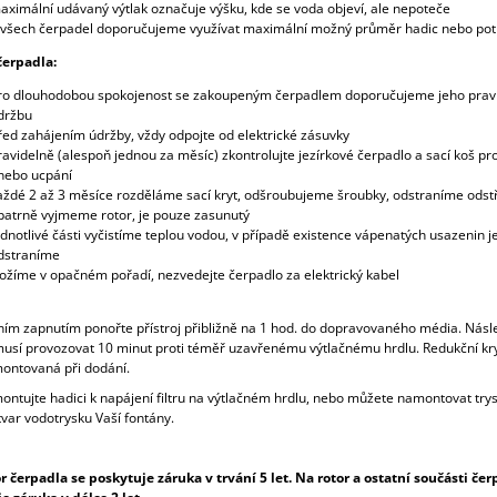
aximální udávaný výtlak označuje výšku, kde se voda objeví, ale nepoteče
 všech čerpadel doporučujeme využívat maximální možný průměr hadic nebo pot
erpadla:
ro dlouhodobou spokojenost se zakoupeným čerpadlem doporučujeme jeho prav
držbu
řed zahájením údržby, vždy odpojte od elektrické zásuvky
ravidelně (alespoň jednou za měsíc) zkontrolujte jezírkové čerpadlo a sací koš pr
nebo ucpání
aždé 2 až 3 měsíce rozděláme sací kryt, odšroubujeme šroubky, odstraníme odst
patrně vyjmeme rotor, je pouze zasunutý
ednotlivé části vyčistíme teplou vodou, v případě existence vápenatých usazenin j
dstraníme
ložíme v opačném pořadí, nezvedejte čerpadlo za elektrický kabel
ním zapnutím ponořte přístroj přibližně na 1 hod. do dopravovaného média. Násl
 musí provozovat 10 minut proti téměř uzavřenému výtlačnému hrdlu. Redukční kr
montovaná při dodání.
ontujte hadici k napájení filtru na výtlačném hrdlu, nebo můžete namontovat try
tvar vodotrysku Vaší fontány.
 čerpadla se poskytuje záruka v trvání 5 let. Na rotor a ostatní součásti čer