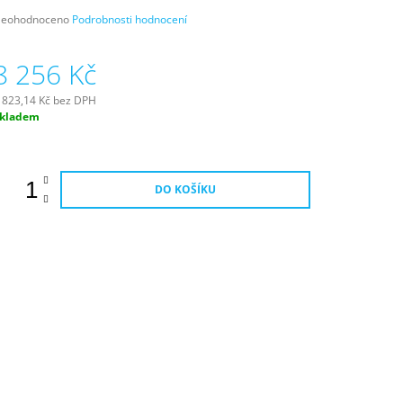
růměrné
eohodnoceno
Podrobnosti hodnocení
odnocení
roduktu
8 256 Kč
e
,0
 823,14 Kč bez DPH
ěrná
kladem
vězdiček.
ena:
DO KOŠÍKU