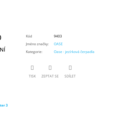
0
Kód
9403
Jméno značky
:
OASE
NÍ
Kategorie
:
Oase - jezírková čerpadla
TISK
ZEPTAT SE
SDÍLET
ter 3