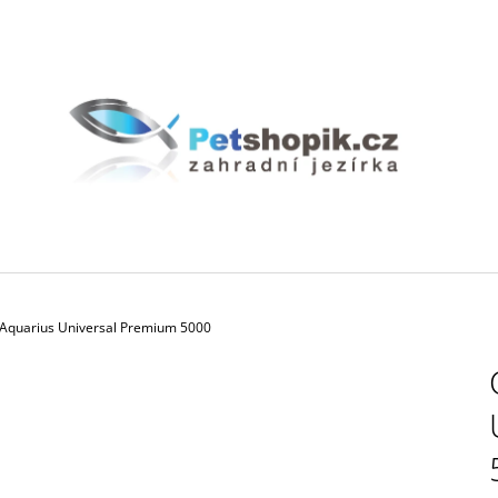
CO POTŘEBUJETE NAJÍT?
HLEDAT
DOPORUČUJEME
Aquarius Universal Premium 5000
BIOAKVACIT - BIOMOLITAN CENA ZA
GEOTEXTÍLIE PO
1DM3 = 1LITR
35 Kč