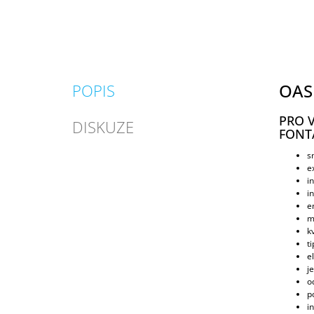
OAS
POPIS
PRO 
DISKUZE
FONT
s
e
i
i
e
m
kv
t
e
j
o
p
i