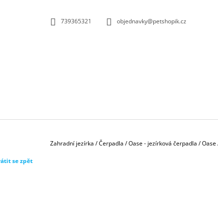
K
Přejít
na
O
ZPĚT
ZPĚT
739365321
objednavky@petshopik.cz
obsah
DO
DO
Š
OBCHODU
OBCHODU
Í
K
Domů
Zahradní jezírka
/
Čerpadla
/
Oase - jezírková čerpadla
/
Oase 
átit se zpět
BIOKULIČKY 42MM/1KS
1,45 Kč