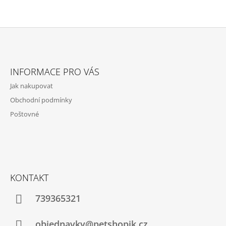
Z
Á
INFORMACE PRO VÁS
P
Jak nakupovat
A
Obchodní podmínky
T
Poštovné
Í
KONTAKT
739365321
objednavky@petshopik.cz