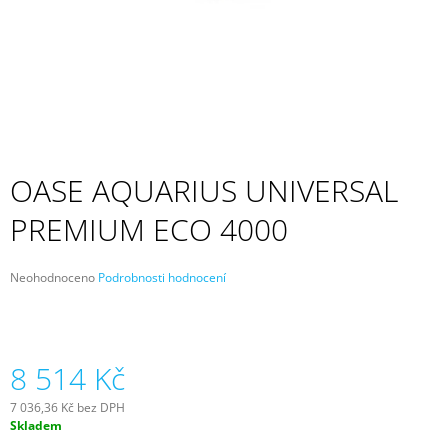
A
J
Í
T
?
OASE AQUARIUS UNIVERSAL
PREMIUM ECO 4000
HLEDAT
Průměrné
Neohodnoceno
Podrobnosti hodnocení
hodnocení
D
produktu
O
je
P
0,0
z
8 514 Kč
O
5
R
hvězdiček.
U
7 036,36 Kč bez DPH
Č
Měrná
Skladem
cena:
U