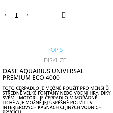
J
E
M
DO
KOŠÍKU
E
GEOTEXTÍLIE
POD
FÓLII
300G/M2
POPIS
35
Kč
DISKUZE
OASE AQUARIUS UNIVERSAL
PREMIUM ECO 4000
TOTO ČERPADLO JE MOŽNÉ POUŽÍT PRO MENŠÍ ČI
STŘEDNĚ VELKÉ FONTÁNY NEBO VODNÍ HRY. DÍKY
SVÉMU MOTORU JE ČERPADLO MIMOŘÁDNĚ
TICHÉ A JE MOŽNÉ JEJ ÚSPĚŠNĚ POUŽÍT I V
INTERIÉROVÝCH KAŠNÁCH ČI JINÝCH VODNÍCH
PRVCÍCH.