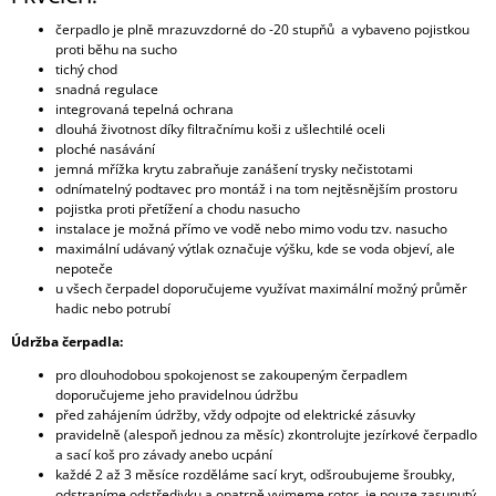
čerpadlo je plně mrazuvzdorné do -20 stupňů a vybaveno pojistkou
proti běhu na sucho
tichý chod
snadná regulace
integrovaná tepelná ochrana
dlouhá životnost díky filtračnímu koši z ušlechtilé oceli
ploché nasávání
jemná mřížka krytu zabraňuje zanášení trysky nečistotami
odnímatelný podtavec pro montáž i na tom nejtěsnějším prostoru
pojistka proti přetížení a chodu nasucho
instalace je možná přímo ve vodě nebo mimo vodu tzv. nasucho
maximální udávaný výtlak označuje výšku, kde se voda objeví, ale
nepoteče
u všech čerpadel doporučujeme využívat maximální možný průměr
hadic nebo potrubí
Údržba čerpadla:
pro dlouhodobou spokojenost se zakoupeným čerpadlem
doporučujeme jeho pravidelnou údržbu
před zahájením údržby, vždy odpojte od elektrické zásuvky
pravidelně (alespoň jednou za měsíc) zkontrolujte jezírkové čerpadlo
a sací koš pro závady anebo ucpání
každé 2 až 3 měsíce rozděláme sací kryt, odšroubujeme šroubky,
odstraníme odstředivku a opatrně vyjmeme rotor, je pouze zasunutý