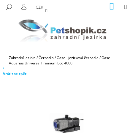
K
Přejít
NÁKUP
M
HLEDAT
CZK
na
KOŠÍK
O
PŘIHLÁŠENÍ
ZPĚT
ZPĚT
obsah
Š
Í
C
K
O
P
O
Domů
Zahradní jezírka
/
Čerpadla
/
Oase - jezírková čerpadla
/
Oase
T
Aquarius Universal Premium Eco 4000
Ř
Vrátit se zpět
E
B
U
J
E
T
E
N