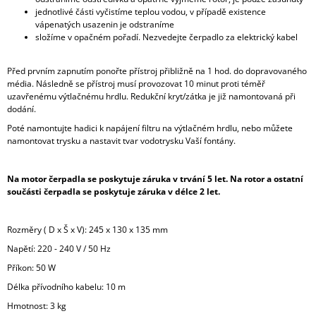
jednotlivé části vyčistíme teplou vodou, v případě existence
vápenatých usazenin je odstraníme
složíme v opačném pořadí. Nezvedejte čerpadlo za elektrický kabel
Před prvním zapnutím ponořte přístroj přibližně na 1 hod. do dopravovaného
média. Následně se přístroj musí provozovat 10 minut proti téměř
uzavřenému výtlačnému hrdlu. Redukční kryt/zátka je již namontovaná při
dodání.
Poté namontujte hadici k napájení filtru na výtlačném hrdlu, nebo můžete
namontovat trysku a nastavit tvar vodotrysku Vaší fontány.
Na motor čerpadla se poskytuje záruka v trvání 5 let. Na rotor a ostatní
součásti čerpadla se poskytuje záruka v délce 2 let.
Rozměry ( D x Š x V):
245 x 130 x 135 mm
Napětí:
220 - 240 V / 50 Hz
Příkon: 50 W
Délka přívodního kabelu: 10 m
Hmotnost: 3 kg