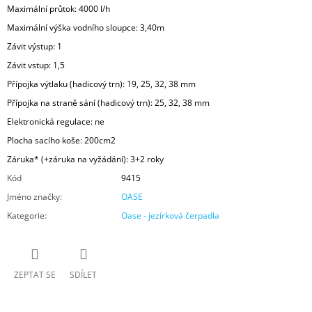
Maximální průtok: 4000 l/h
Maximální výška vodního sloupce: 3,40m
Závit výstup: 1
Závit vstup: 1,5
Přípojka výtlaku (hadicový trn):
19, 25, 32, 38 mm
Přípojka na straně sání (hadicový trn):
25, 32, 38 mm
Elektronická regulace: ne
Plocha sacího koše: 200cm2
Záruka* (+záruka na vyžádání): 3+2 roky
Kód
9415
Jméno značky
:
OASE
Kategorie
:
Oase - jezírková čerpadla
ZEPTAT SE
SDÍLET