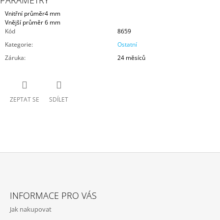
PARAMETRY
Vnitřní průměr
4 mm
Vnější průměr
6 mm
Kód
8659
Kategorie
:
Ostatní
Záruka
:
24 měsíců
ZEPTAT SE
SDÍLET
Z
Á
INFORMACE PRO VÁS
P
Jak nakupovat
A