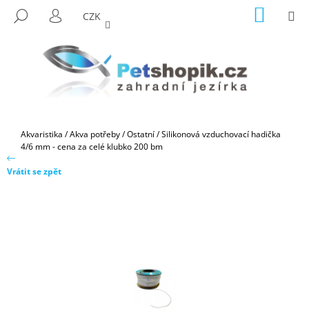
K
Přejít
NÁKUP
M
HLEDAT
CZK
na
KOŠÍK
O
PŘIHLÁŠENÍ
ZPĚT
ZPĚT
obsah
Š
Í
C
K
O
P
O
Domů
Akvaristika
/
Akva potřeby
/
Ostatní
/
Silikonová vzduchovací hadička
T
4/6 mm - cena za celé klubko 200 bm
Ř
Vrátit se zpět
E
B
U
J
E
T
E
N