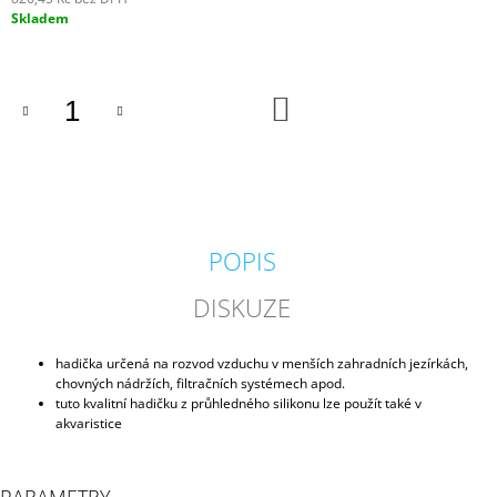
J
Měrná
Skladem
E
cena:
M
E
DO
KOŠÍKU
GEOTEXTÍLIE
POD
FÓLII
300G/M2
35
Kč
POPIS
DISKUZE
hadička určená na rozvod vzduchu v menších zahradních jezírkách,
chovných nádržích, filtračních systémech apod.
tuto kvalitní hadičku z průhledného silikonu lze použít také v
akvaristice