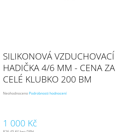
A
J
Í
T
?
SILIKONOVÁ VZDUCHOVACÍ
HADIČKA 4/6 MM - CENA ZA
HLEDAT
CELÉ KLUBKO 200 BM
D
Průměrné
Neohodnoceno
Podrobnosti hodnocení
O
hodnocení
P
produktu
O
je
R
0,0
U
z
1 000 Kč
5
Č
hvězdiček.
U
826,45 Kč bez DPH