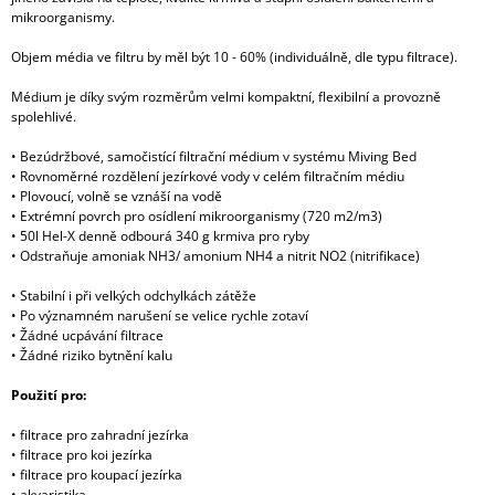
mikroorganismy.
Objem média ve filtru by měl být 10 - 60% (individuálně, dle typu filtrace).
Médium je díky svým rozměrům velmi kompaktní, flexibilní a provozně
spolehlivé.
• Bezúdržbové, samočistící filtrační médium v systému Miving Bed
• Rovnoměrné rozdělení jezírkové vody v celém filtračním médiu
• Plovoucí, volně se vznáší na vodě
• Extrémní povrch pro osídlení mikroorganismy (720 m2/m3)
• 50l Hel-X denně odbourá 340 g krmiva pro ryby
• Odstraňuje amoniak NH3/ amonium NH4 a nitrit NO2 (nitrifikace)
• Stabilní i při velkých odchylkách zátěže
• Po významném narušení se velice rychle zotaví
• Žádné ucpávání filtrace
• Žádné riziko bytnění kalu
Použití pro:
• filtrace pro zahradní jezírka
• filtrace pro koi jezírka
• filtrace pro koupací jezírka
• akvaristika