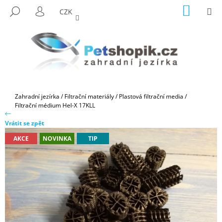
K
Přejít
NÁKUP
M
HLEDAT
CZK
na
KOŠÍK
O
PŘIHLÁŠENÍ
ZPĚT
ZPĚT
obsah
Š
Í
C
K
O
P
O
Domů
Zahradní jezírka
/
Filtrační materiály
/
Plastová filtrační media
/
T
Filtrační médium Hel-X 17KLL
Ř
Vrátit se zpět
E
AKCE
NOVINKA
TIP
B
U
J
E
T
E
N