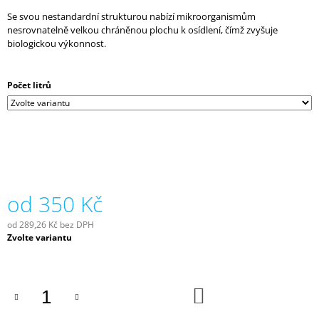
0,0
J
Se svou nestandardní strukturou nabízí mikroorganismům
z
E
nesrovnatelně velkou chráněnou plochu k osídlení, čímž zvyšuje
5
M
biologickou výkonnost.
hvězdiček.
E
BIOAKVACIT
Počet litrů
-
BIOMOLITAN
CENA
ZA
1DM3
=
1LITR
26
od
350 Kč
Kč
od
289,26 Kč
bez DPH
Měrná
Zvolte variantu
cena:
DO
KOŠÍKU