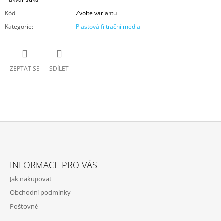
Kód
Zvolte variantu
Kategorie
:
Plastová filtrační media
ZEPTAT SE
SDÍLET
Z
Á
INFORMACE PRO VÁS
P
Jak nakupovat
A
Obchodní podmínky
T
Poštovné
Í