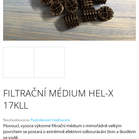
A
J
Í
T
?
HLEDAT
FILTRAČNÍ MÉDIUM HEL-X
D
17KLL
O
P
O
Průměrné
R
Neohodnoceno
Podrobnosti hodnocení
hodnocení
Plovoucí, vysoce výkonné filtrační médium s mimořádně velkým
U
produktu
povrchem se postará o extrémně efektivní odbourávání živin a škodlivin
Č
je
ve vodě.
U