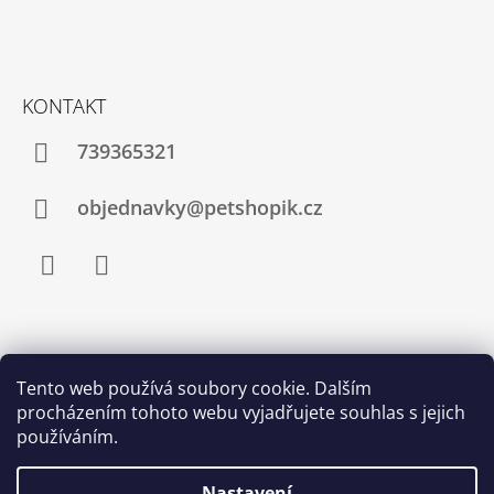
KONTAKT
739365321
objednavky@petshopik.cz
Facebook
Instagram
Zboží.cz
Heureka.cz
Shoptet.cz
Tento web používá soubory cookie. Dalším
procházením tohoto webu vyjadřujete souhlas s jejich
Najnakup.sk
Srovnání cen ušetřím.cz
Nákup.24hod.sk
používáním.
Porovnanie cien
Nastavení