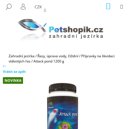
K
Přejít
NÁKUP
M
HLEDAT
CZK
na
KOŠÍK
O
PŘIHLÁŠENÍ
ZPĚT
ZPĚT
obsah
Š
Í
C
K
O
P
O
Domů
Zahradní jezírka
/
Řasy, úprava vody, čištění
/
Přípravky na likvidaci
T
vláknitých řas
/
Attack pond 1200 g
Ř
Vrátit se zpět
E
NOVINKA
B
U
J
E
T
E
N