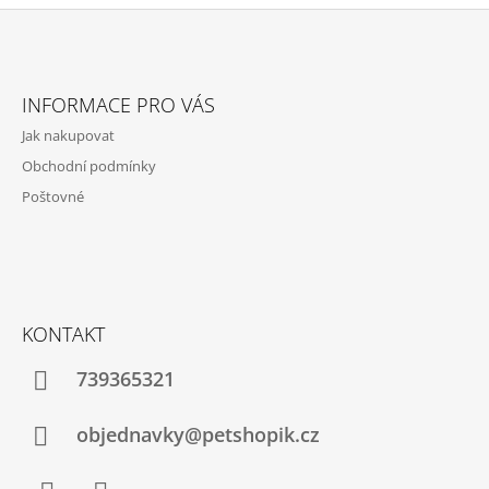
Z
Á
INFORMACE PRO VÁS
P
Jak nakupovat
A
Obchodní podmínky
T
Poštovné
Í
KONTAKT
739365321
objednavky@petshopik.cz