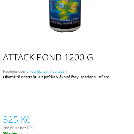
A
J
Í
T
?
ATTACK POND 1200 G
HLEDAT
Průměrné
Neohodnoceno
Podrobnosti hodnocení
hodnocení
Okamžitě odstraňuje z jezírka vláknité řasy, spadané listí atd.
produktu
je
0,0
D
z
O
5
P
hvězdiček.
O
R
325 Kč
U
Č
268,60 Kč bez DPH
U
Měrná
Skladem