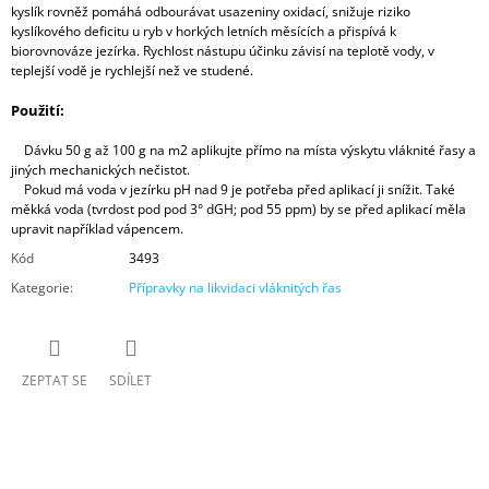
kyslík rovněž pomáhá odbourávat usazeniny oxidací, snižuje riziko
kyslíkového deficitu u ryb v horkých letních měsících a přispívá k
biorovnováze jezírka. Rychlost nástupu účinku závisí na teplotě vody, v
teplejší vodě je rychlejší než ve studené.
Použití:
Dávku 50 g až 100 g na m2 aplikujte přímo na místa výskytu vláknité řasy a
jiných mechanických nečistot.
Pokud má voda v jezírku pH nad 9 je potřeba před aplikací ji snížit. Také
měkká voda (tvrdost pod pod 3° dGH; pod 55 ppm) by se před aplikací měla
upravit například vápencem.
Kód
3493
Kategorie
:
Přípravky na likvidaci vláknitých řas
ZEPTAT SE
SDÍLET