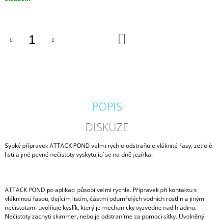
J
cena:
E
M
E
DO
KOŠÍKU
GEOTEXTÍLIE
POD
FÓLII
300G/M2
35
POPIS
Kč
DISKUZE
Sypký přípravek ATTACK POND velmi rychle odstraňuje vláknité řasy, zetlelé
listí a jiné pevné nečistoty vyskytující se na dně jezírka.
ATTACK POND po aplikaci působí velmi rychle. Přípravek při kontaktu s
vlákninou řasou, tlejícím listím, částmi odumřelých vodních rostlin a jinými
nečistotami uvolňuje kyslík, který je mechanicky vyzvedne nad hladinu.
Nečistoty zachytí skimmer, nebo je odstraníme za pomoci síťky. Uvolněný