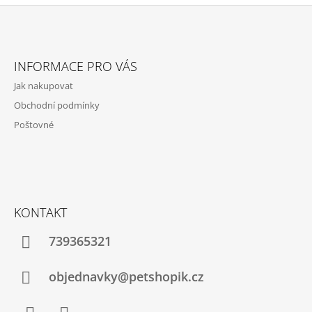
Z
Á
INFORMACE PRO VÁS
P
Jak nakupovat
A
Obchodní podmínky
T
Poštovné
Í
KONTAKT
739365321
objednavky@petshopik.cz