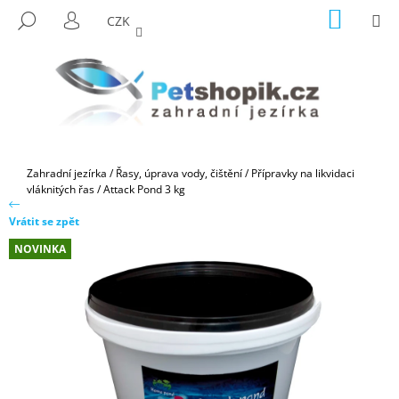
K
Přejít
NÁKUP
M
HLEDAT
CZK
na
KOŠÍK
O
PŘIHLÁŠENÍ
ZPĚT
ZPĚT
obsah
Š
Í
C
K
O
P
O
Domů
Zahradní jezírka
/
Řasy, úprava vody, čištění
/
Přípravky na likvidaci
T
vláknitých řas
/
Attack Pond 3 kg
Ř
Vrátit se zpět
E
NOVINKA
B
U
J
E
T
E
N