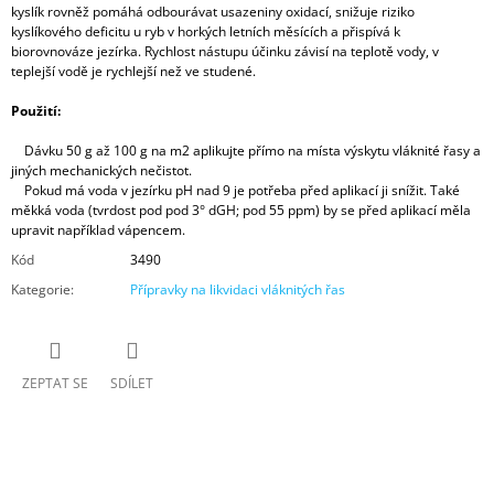
kyslík rovněž pomáhá odbourávat usazeniny oxidací, snižuje riziko
kyslíkového deficitu u ryb v horkých letních měsících a přispívá k
biorovnováze jezírka. Rychlost nástupu účinku závisí na teplotě vody, v
teplejší vodě je rychlejší než ve studené.
Použití:
Dávku 50 g až 100 g na m2 aplikujte přímo na místa výskytu vláknité řasy a
jiných mechanických nečistot.
Pokud má voda v jezírku pH nad 9 je potřeba před aplikací ji snížit. Také
měkká voda (tvrdost pod pod 3° dGH; pod 55 ppm) by se před aplikací měla
upravit například vápencem.
Kód
3490
Kategorie
:
Přípravky na likvidaci vláknitých řas
ZEPTAT SE
SDÍLET