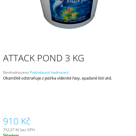
A
J
Í
T
?
ATTACK POND 3 KG
HLEDAT
Průměrné
Neohodnoceno
Podrobnosti hodnocení
hodnocení
Okamžitě odstraňuje z jezírka vláknité řasy, spadané listí atd.
produktu
je
0,0
D
z
O
5
P
hvězdiček.
O
R
910 Kč
U
Č
752,07 Kč bez DPH
U
Měrná
Skladem