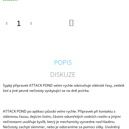
J
cena:
E
M
E
DO
KOŠÍKU
KARTÁČ
60
X
15
CM
POPIS
80
Kč
DISKUZE
Sypký přípravek ATTACK POND velmi rychle odstraňuje vláknité řasy, zetlelé
listí a jiné pevné nečistoty vyskytující se na dně jezírka.
ATTACK POND po aplikaci působí velmi rychle. Přípravek při kontaktu s
vlákninou řasou, tlejícím listím, částmi odumřelých vodních rostlin a jinými
nečistotami uvolňuje kyslík, který je mechanicky vyzvedne nad hladinu.
Nečistoty zachytí skimmer, nebo je odstraníme za pomoci síťky. Uvolněný