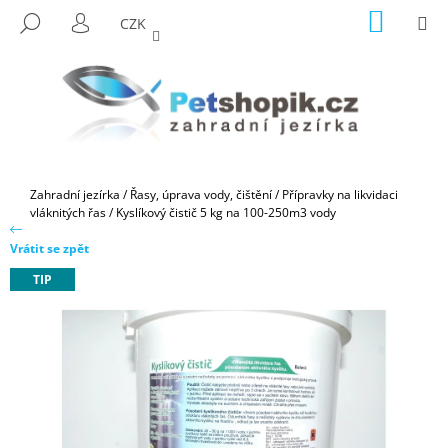
K
Přejít
NÁKUP
M
HLEDAT
CZK
na
KOŠÍK
O
PŘIHLÁŠENÍ
ZPĚT
ZPĚT
obsah
Š
Í
C
K
O
P
O
Domů
Zahradní jezírka
/
Řasy, úprava vody, čištění
/
Přípravky na likvidaci
T
vláknitých řas
/
Kyslíkový čistič 5 kg na 100-250m3 vody
Ř
Vrátit se zpět
E
TIP
B
U
J
E
T
E
N