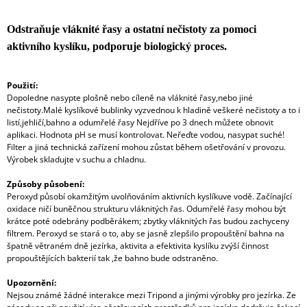
Odstraňuje vláknité řasy a ostatní nečistoty za pomoci
aktivního kyslíku, podporuje biologický proces.
Použití:
Dopoledne nasypte plošně nebo cíleně na vláknité řasy,nebo jiné
nečistoty.Malé kyslíkové bublinky vyzvednou k hladině veškeré nečistoty a to i
listí,jehličí,bahno a odumřelé řasy Nejdříve po 3 dnech můžete obnovit
aplikaci. Hodnota pH se musí kontrolovat. Neřeďte vodou, nasypat suché!
Filter a jiná technická zařízení mohou zůstat během ošetřování v provozu.
Výrobek skladujte v suchu a chladnu.
Způsoby působení:
Peroxyd působí okamžitým uvolňováním aktivních kyslíkuve vodě. Začínající
oxidace ničí buněčnou strukturu vláknitých řas. Odumřelé řasy mohou být
krátce poté odebrány podběrákem; zbytky vláknitých řas budou zachyceny
filtrem. Peroxyd se stará o to, aby se jasně zlepšilo propouštění bahna na
špatně větraném dně jezírka, aktivita a efektivita kyslíku zvýší činnost
propouštějících bakterií tak ,že bahno bude odstraněno.
Upozornění:
Nejsou známé žádné interakce mezi Tripond a jinými výrobky pro jezírka. Ze