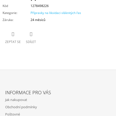
Kód
1278498226
Kategorie
:
Přípravky na likvidaci vláknitých řas
Záruka
:
24 měsíců
ZEPTAT SE
SDÍLET
Z
Á
INFORMACE PRO VÁS
P
Jak nakupovat
A
Obchodní podmínky
T
Poštovné