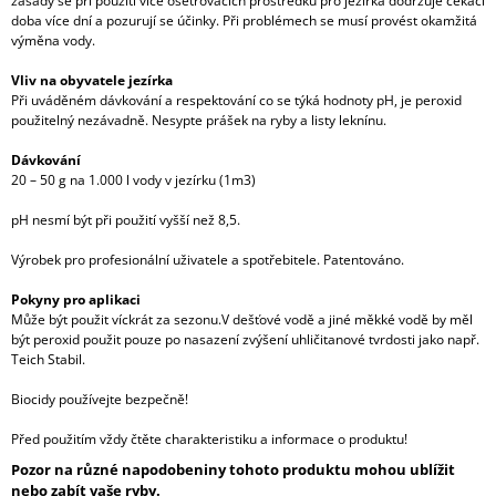
zásady se při použití více ošetřovacích prostředků pro jezírka dodržuje čekací
doba více dní a pozurují se účinky. Při problémech se musí provést okamžitá
výměna vody.
Vliv na obyvatele jezírka
Při uváděném dávkování a respektování co se týká hodnoty pH, je peroxid
použitelný nezávadně. Nesypte prášek na ryby a listy leknínu.
Dávkování
20 – 50 g na 1.000 l vody v jezírku (1m3)
pH nesmí být při použití vyšší než 8,5.
Výrobek pro profesionální uživatele a spotřebitele. Patentováno.
Pokyny pro aplikaci
Může být použit víckrát za sezonu.V dešťové vodě a jiné měkké vodě by měl
být peroxid použit pouze po nasazení zvýšení uhličitanové tvrdosti jako např.
Teich Stabil.
Biocidy používejte bezpečně!
Před použitím vždy čtěte charakteristiku a informace o produktu!
Pozor na různé napodobeniny tohoto produktu mohou ublížit
nebo zabít vaše ryby.