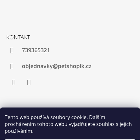
Í
KONTAKT
739365321
objednavky@petshopik.cz
Facebook
Instagram
Zboží.cz
Heureka.cz
Shoptet.cz
Tento web používá soubory cookie. Dalším
procházením tohoto webu vyjadřujete souhlas s jejich
Najnakup.sk
Srovnání cen ušetřím.cz
Nákup.24hod.sk
používáním.
Porovnanie cien