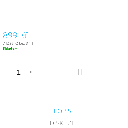
J
E
M
E
899 Kč
GEOTEXTÍLIE
POD
FÓLII
742,98 Kč bez DPH
300G/M2
Měrná
Skladem
cena:
35
Kč
DO
KOŠÍKU
POPIS
DISKUZE