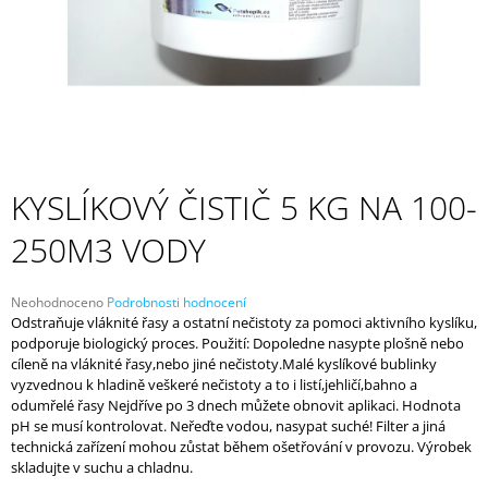
A
J
Í
T
?
KYSLÍKOVÝ ČISTIČ 5 KG NA 100-
250M3 VODY
HLEDAT
Průměrné
Neohodnoceno
Podrobnosti hodnocení
hodnocení
Odstraňuje vláknité řasy a ostatní nečistoty za pomoci aktivního kyslíku,
D
produktu
podporuje biologický proces. Použití: Dopoledne nasypte plošně nebo
O
je
cíleně na vláknité řasy,nebo jiné nečistoty.Malé kyslíkové bublinky
P
0,0
vyzvednou k hladině veškeré nečistoty a to i listí,jehličí,bahno a
z
O
odumřelé řasy Nejdříve po 3 dnech můžete obnovit aplikaci. Hodnota
5
R
pH se musí kontrolovat. Neřeďte vodou, nasypat suché! Filter a jiná
hvězdiček.
U
technická zařízení mohou zůstat během ošetřování v provozu. Výrobek
Č
skladujte v suchu a chladnu.
U