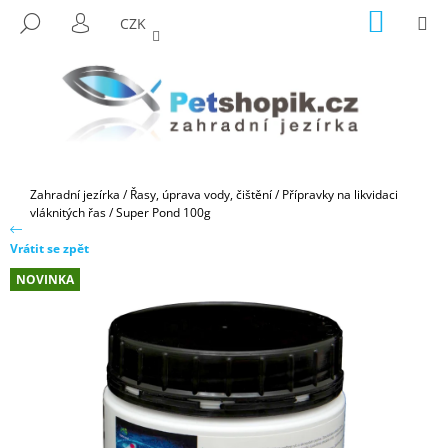
K
Přejít
NÁKUP
M
HLEDAT
CZK
na
KOŠÍK
O
PŘIHLÁŠENÍ
ZPĚT
ZPĚT
obsah
Š
Í
C
K
O
P
O
Domů
Zahradní jezírka
/
Řasy, úprava vody, čištění
/
Přípravky na likvidaci
T
vláknitých řas
/
Super Pond 100g
Ř
Vrátit se zpět
E
NOVINKA
B
U
J
E
T
E
N