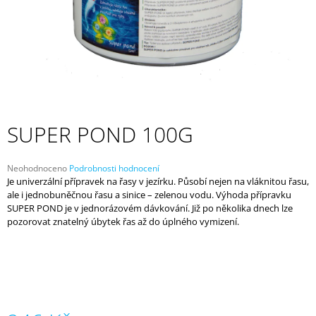
A
J
Í
T
?
SUPER POND 100G
HLEDAT
Průměrné
Neohodnoceno
Podrobnosti hodnocení
hodnocení
Je univerzální přípravek na řasy v jezírku. Působí nejen na vláknitou řasu,
produktu
ale i jednobuněčnou řasu a sinice – zelenou vodu. Výhoda přípravku
je
SUPER POND je v jednorázovém dávkování. Již po několika dnech lze
0,0
D
pozorovat znatelný úbytek řas až do úplného vymizení.
z
O
5
P
hvězdiček.
O
R
U
Č
U