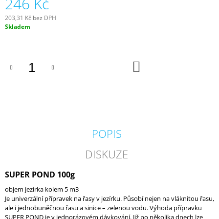
246 Kč
J
E
203,31 Kč bez DPH
M
Měrná
Skladem
E
cena:
GEOTEXTÍLIE
DO
POD
KOŠÍKU
FÓLII
300G/M2
35
Kč
POPIS
DISKUZE
SUPER POND 100g
objem jezírka kolem 5 m3
Je univerzální přípravek na řasy v jezírku. Působí nejen na vláknitou řasu,
ale i jednobuněčnou řasu a sinice – zelenou vodu. Výhoda přípravku
SUPER POND je v jednorázovém dávkování. Již po několika dnech lze