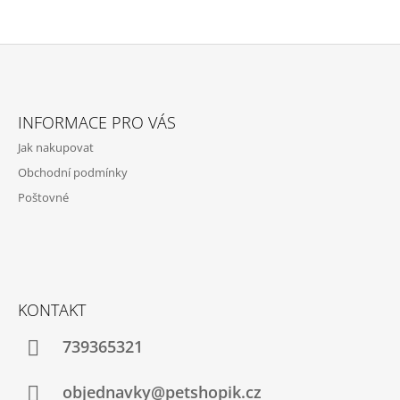
Z
Á
INFORMACE PRO VÁS
P
Jak nakupovat
A
Obchodní podmínky
T
Poštovné
Í
KONTAKT
739365321
objednavky@petshopik.cz