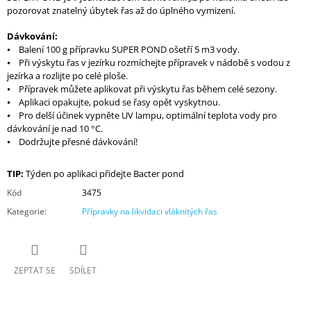
pozorovat znatelný úbytek řas až do úplného vymizení.
Dávkování:
⦁ Balení 100 g přípravku SUPER POND ošetří 5 m3 vody.
⦁ Při výskytu řas v jezírku rozmíchejte přípravek v nádobě s vodou z
jezírka a rozlijte po celé ploše.
⦁ Přípravek můžete aplikovat při výskytu řas během celé sezony.
⦁ Aplikaci opakujte, pokud se řasy opět vyskytnou.
⦁ Pro delší účinek vypněte UV lampu, optimální teplota vody pro
dávkování je nad 10 °C.
⦁ Dodržujte přesné dávkování!
TIP:
Týden po aplikaci přidejte Bacter pond
Kód
3475
Kategorie
:
Přípravky na likvidaci vláknitých řas
ZEPTAT SE
SDÍLET