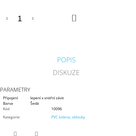
J
E
M
DO
KOŠÍKU
E
KARTÁČ
60
X
15
CM
POPIS
80
Kč
DISKUZE
PARAMETRY
Připojení
lepení x vnitřní závit
Barva
Šedá
Kód
10096
Kategorie
:
PVC kolena, oblouky