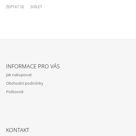
ZEPTAT SE
SDÍLET
Z
Á
INFORMACE PRO VÁS
P
Jak nakupovat
A
Obchodní podmínky
T
Poštovné
Í
KONTAKT