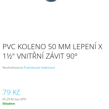
A
J
Í
T
?
PVC KOLENO 50 MM LEPENÍ X
1½" VNITŘNÍ ZÁVIT 90°
HLEDAT
Průměrné
Neohodnoceno
Podrobnosti hodnocení
hodnocení
D
produktu
O
je
P
0,0
z
79 Kč
O
5
R
hvězdiček.
U
65,29 Kč bez DPH
Č
Měrná
Skladem
cena:
U