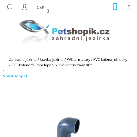
K
Přejít
NÁKUP
M
HLEDAT
CZK
na
KOŠÍK
O
PŘIHLÁŠENÍ
ZPĚT
ZPĚT
obsah
Š
Í
C
K
O
P
O
Domů
Zahradní jezírka
/
Stavba jezírka
/
PVC armatury
/
PVC kolena, oblouky
T
/
PVC koleno 50 mm lepení x 1½" vnitřní závit 90°
Ř
Vrátit se zpět
E
B
U
J
E
T
E
N