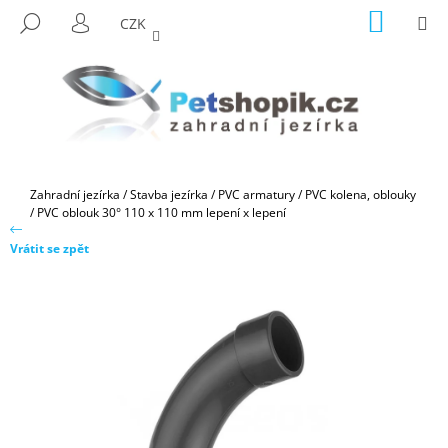
K
Přejít
NÁKUP
M
HLEDAT
CZK
na
KOŠÍK
O
PŘIHLÁŠENÍ
ZPĚT
ZPĚT
obsah
Š
Í
C
K
O
P
O
Domů
Zahradní jezírka
/
Stavba jezírka
/
PVC armatury
/
PVC kolena, oblouky
T
/
PVC oblouk 30° 110 x 110 mm lepení x lepení
Ř
Vrátit se zpět
E
B
U
J
E
T
E
N