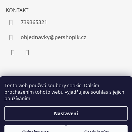
KONTAKT
739365321
objednavky@petshopik.cz
Facebook
Instagram
Zboží.cz
Heureka.cz
Shoptet.cz
Tento web používá soubory cookie. Dalším
procházením tohoto webu vyjadřujete souhlas s jejich
Najnakup.sk
Srovnání cen ušetřím.cz
Nákup.24hod.sk
používáním.
Porovnanie cien
Nastavení
© 2026 Petshopik.cz. Všechna práva vyhrazena.