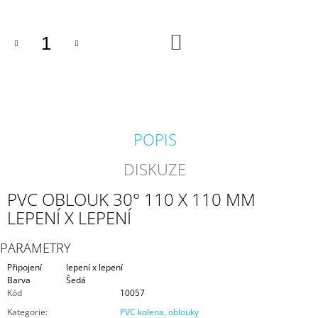
J
E
M
DO
KOŠÍKU
E
GEOTEXTÍLIE
POD
FÓLII
300G/M2
POPIS
35
Kč
DISKUZE
PVC OBLOUK 30° 110 X 110 MM
LEPENÍ X LEPENÍ
PARAMETRY
Připojení
lepení x lepení
Barva
Šedá
Kód
10057
Kategorie
:
PVC kolena, oblouky