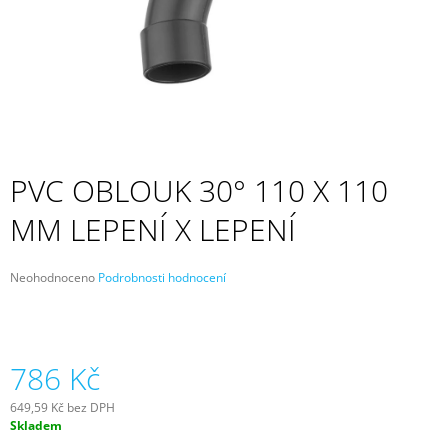
A
J
Í
T
?
PVC OBLOUK 30° 110 X 110
MM LEPENÍ X LEPENÍ
HLEDAT
Průměrné
Neohodnoceno
Podrobnosti hodnocení
hodnocení
D
produktu
O
je
P
0,0
z
786 Kč
O
5
R
hvězdiček.
U
649,59 Kč bez DPH
Č
Měrná
Skladem
cena:
U