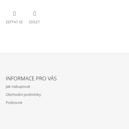
ZEPTAT SE
SDÍLET
Z
Á
INFORMACE PRO VÁS
P
Jak nakupovat
A
Obchodní podmínky
T
Poštovné
Í