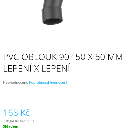
A
J
Í
T
?
PVC OBLOUK 90° 50 X 50 MM
LEPENÍ X LEPENÍ
HLEDAT
Průměrné
Neohodnoceno
Podrobnosti hodnocení
hodnocení
D
produktu
O
je
P
0,0
z
168 Kč
O
5
R
hvězdiček.
U
138,84 Kč bez DPH
Č
Měrná
Skladem
cena:
U