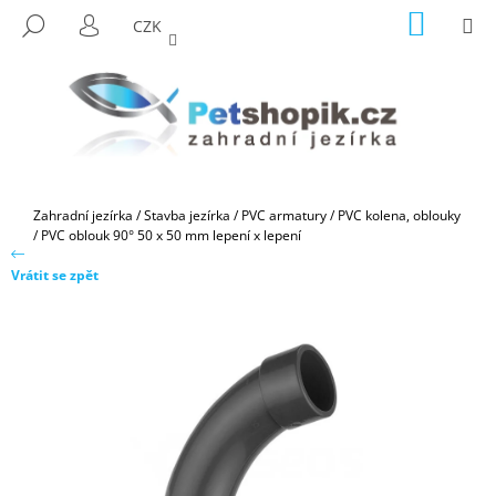
K
Přejít
NÁKUP
M
HLEDAT
CZK
na
KOŠÍK
O
PŘIHLÁŠENÍ
ZPĚT
ZPĚT
obsah
Š
Í
C
K
O
P
O
Domů
Zahradní jezírka
/
Stavba jezírka
/
PVC armatury
/
PVC kolena, oblouky
T
/
PVC oblouk 90° 50 x 50 mm lepení x lepení
Ř
Vrátit se zpět
E
B
U
J
E
T
E
N