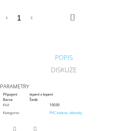
J
E
M
DO
KOŠÍKU
E
PROFI
HADICE
63
MM
POPIS
203
Kč
DISKUZE
PARAMETRY
Připojení
lepení x lepení
Barva
Šedá
Kód
10030
Kategorie
:
PVC kolena, oblouky