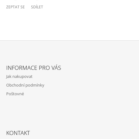
ZEPTAT SE
SDÍLET
Z
Á
INFORMACE PRO VÁS
P
Jak nakupovat
A
Obchodní podmínky
T
Poštovné
Í
KONTAKT