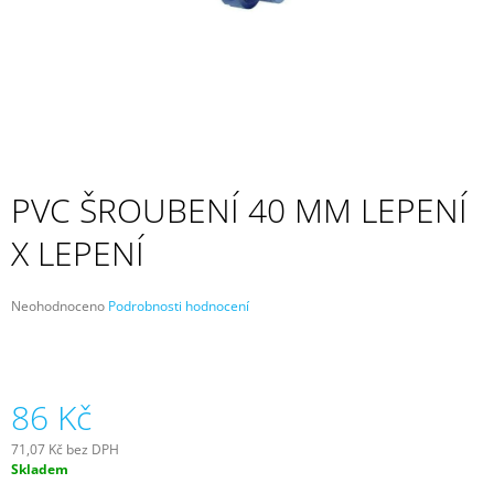
A
J
Í
T
?
PVC ŠROUBENÍ 40 MM LEPENÍ
X LEPENÍ
HLEDAT
Průměrné
Neohodnoceno
Podrobnosti hodnocení
hodnocení
D
produktu
O
je
P
0,0
z
86 Kč
O
5
R
hvězdiček.
U
71,07 Kč bez DPH
Č
Měrná
Skladem
cena:
U