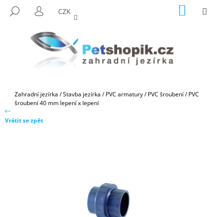
K
Přejít
NÁKUP
M
HLEDAT
CZK
na
KOŠÍK
O
PŘIHLÁŠENÍ
ZPĚT
ZPĚT
obsah
Š
Í
C
K
O
P
O
Domů
Zahradní jezírka
/
Stavba jezírka
/
PVC armatury
/
PVC šroubení
/
PVC
T
šroubení 40 mm lepení x lepení
Ř
Vrátit se zpět
E
B
U
J
E
T
E
N