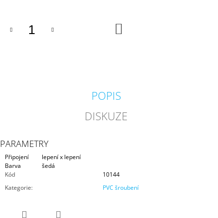
J
E
M
DO
KOŠÍKU
E
BIOAKVACIT
-
BIOMOLITAN
CENA
ZA
POPIS
1DM3
=
DISKUZE
1LITR
26
Kč
PARAMETRY
Připojení
lepení x lepení
Barva
šedá
Kód
10144
Kategorie
:
PVC šroubení