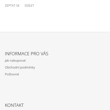
ZEPTAT SE
SDÍLET
Z
Á
INFORMACE PRO VÁS
P
Jak nakupovat
A
Obchodní podmínky
T
Poštovné
Í
KONTAKT