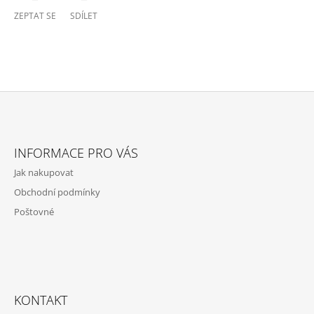
ZEPTAT SE
SDÍLET
Z
Á
INFORMACE PRO VÁS
P
Jak nakupovat
A
Obchodní podmínky
T
Poštovné
Í
KONTAKT