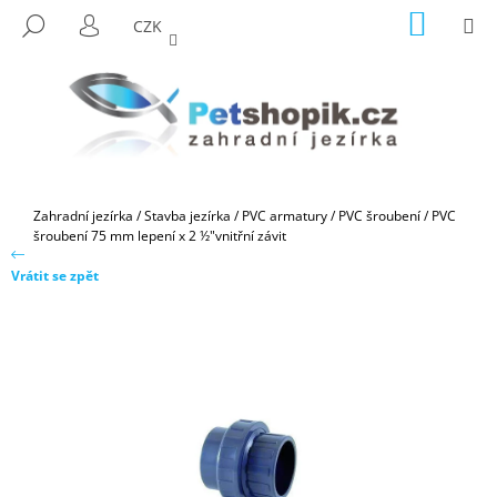
K
Přejít
NÁKUP
M
HLEDAT
CZK
na
KOŠÍK
O
PŘIHLÁŠENÍ
ZPĚT
ZPĚT
obsah
Š
Í
C
K
O
P
O
Domů
Zahradní jezírka
/
Stavba jezírka
/
PVC armatury
/
PVC šroubení
/
PVC
T
šroubení 75 mm lepení x 2 ½"vnitřní závit
Ř
Vrátit se zpět
E
B
U
J
E
T
E
N