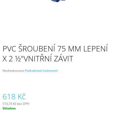
A
J
Í
T
?
PVC ŠROUBENÍ 75 MM LEPENÍ
X 2 ½"VNITŘNÍ ZÁVIT
HLEDAT
Průměrné
Neohodnoceno
Podrobnosti hodnocení
hodnocení
D
produktu
O
je
P
0,0
z
618 Kč
O
5
R
hvězdiček.
U
510,74 Kč bez DPH
Č
Měrná
Skladem
cena:
U