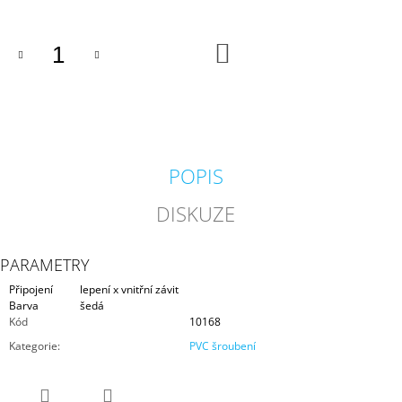
J
E
M
DO
KOŠÍKU
E
GEOTEXTÍLIE
POD
FÓLII
300G/M2
POPIS
35
Kč
DISKUZE
PARAMETRY
Připojení
lepení x vnitřní závit
Barva
šedá
Kód
10168
Kategorie
:
PVC šroubení