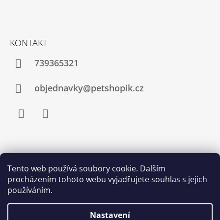
KONTAKT
739365321
objednavky@petshopik.cz
Facebook
Instagram
Zboží.cz
Heureka.cz
Shoptet.cz
Tento web používá soubory cookie. Dalším
procházením tohoto webu vyjadřujete souhlas s jejich
Najnakup.sk
Srovnání cen ušetřím.cz
Nákup.24hod.sk
používáním.
Porovnanie cien
Nastavení