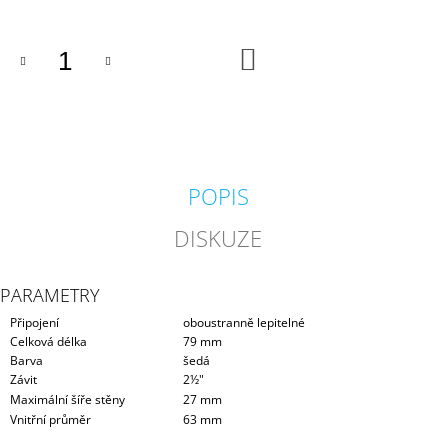
J
E
M
DO
KOŠÍKU
E
GEOTEXTÍLIE
POD
FÓLII
300G/M2
POPIS
35
Kč
DISKUZE
PARAMETRY
Připojení
oboustranně lepitelné
Celková délka
79 mm
Barva
šedá
Závit
2½"
Maximální šíře stěny
27 mm
Vnitřní průměr
63 mm