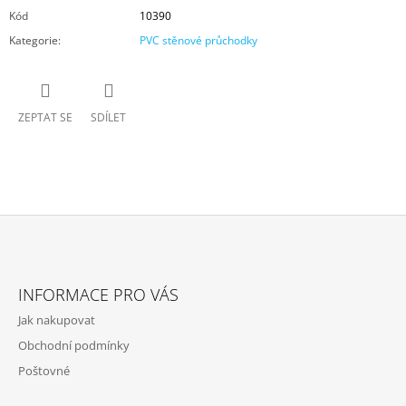
Kód
10390
Kategorie
:
PVC stěnové průchodky
ZEPTAT SE
SDÍLET
Z
Á
INFORMACE PRO VÁS
P
Jak nakupovat
A
Obchodní podmínky
T
Poštovné
Í