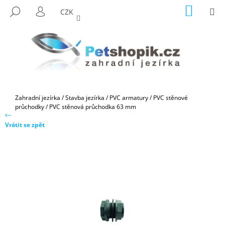
K
Přejít
NÁKUP
M
HLEDAT
CZK
na
KOŠÍK
O
PŘIHLÁŠENÍ
ZPĚT
ZPĚT
obsah
Š
Í
C
K
O
P
O
Domů
Zahradní jezírka
/
Stavba jezírka
/
PVC armatury
/
PVC stěnové
T
průchodky
/
PVC stěnová průchodka 63 mm
Ř
Vrátit se zpět
E
B
U
J
E
T
E
N