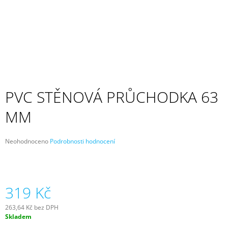
A
J
Í
T
?
PVC STĚNOVÁ PRŮCHODKA 63
MM
HLEDAT
Průměrné
Neohodnoceno
Podrobnosti hodnocení
hodnocení
D
produktu
O
je
P
0,0
z
319 Kč
O
5
R
hvězdiček.
U
263,64 Kč bez DPH
Č
Měrná
Skladem
cena:
U