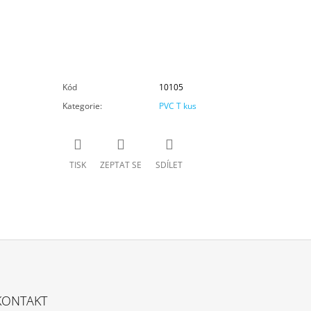
Kód
10105
Kategorie
:
PVC T kus
TISK
ZEPTAT SE
SDÍLET
KONTAKT