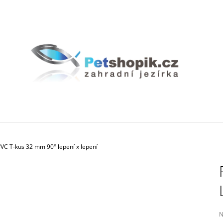
CO POTŘEBUJETE NAJÍT?
HLEDAT
DOPORUČUJEME
VC T-kus 32 mm 90° lepení x lepení
BIOAKVACIT - BIOMOLITAN CENA ZA
GEOTEXTÍLIE PO
1DM3 = 1LITR
P
N
35 Kč
h