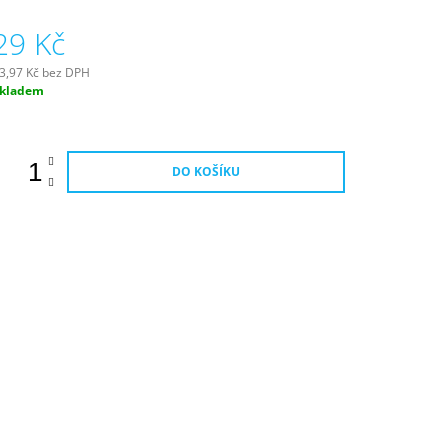
roduktu
29 Kč
e
,0
3,97 Kč bez DPH
ěrná
kladem
vězdiček.
ena:
DO KOŠÍKU