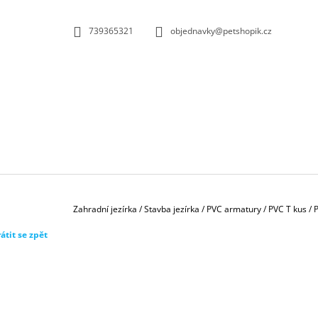
K
Přejít
na
O
ZPĚT
ZPĚT
739365321
objednavky@petshopik.cz
obsah
DO
DO
Š
OBCHODU
OBCHODU
Í
K
Domů
Zahradní jezírka
/
Stavba jezírka
/
PVC armatury
/
PVC T kus
/
P
átit se zpět
BIOKULIČKY 42MM/1KS
1,45 Kč