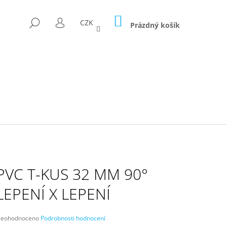
NÁKUPNÍ
HLEDAT
CZK
KOŠÍK
Prázdný košík
PŘIHLÁŠENÍ
PVC T-KUS 32 MM 90°
LEPENÍ X LEPENÍ
D FÓLII 300G/M2
růměrné
eohodnoceno
Podrobnosti hodnocení
odnocení