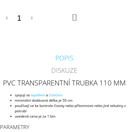
J
E
M
DO
KOŠÍKU
E
KARTÁČ
60
X
15
CM
POPIS
80
Kč
DISKUZE
PVC TRANSPARENTNÍ TRUBKA 110 MM
spojují se
lepidlem
a
čističem
minimální dodávaná délka je 50 cm
používají se ke kontrole čistoty nebo přítomnosti nebo jiné tekutiny v
potrubí
uvedená cena je za 1 bm
PARAMETRY