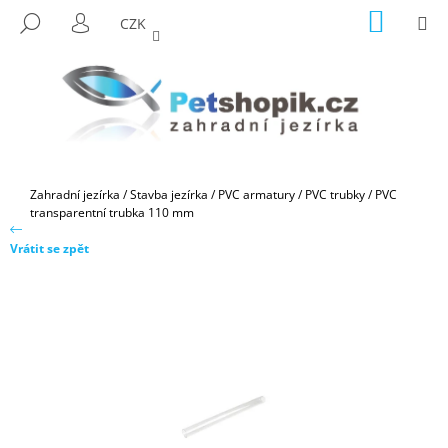
K
Přejít
NÁKUP
M
HLEDAT
CZK
na
KOŠÍK
O
PŘIHLÁŠENÍ
ZPĚT
ZPĚT
obsah
Š
Í
C
K
O
P
O
Domů
Zahradní jezírka
/
Stavba jezírka
/
PVC armatury
/
PVC trubky
/
PVC
T
transparentní trubka 110 mm
Ř
Vrátit se zpět
E
B
U
J
E
T
E
N