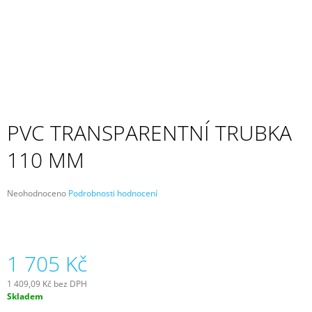
A
J
Í
T
?
PVC TRANSPARENTNÍ TRUBKA
110 MM
HLEDAT
Průměrné
Neohodnoceno
Podrobnosti hodnocení
hodnocení
D
produktu
O
je
P
0,0
z
1 705 Kč
O
5
R
hvězdiček.
U
1 409,09 Kč bez DPH
Č
Měrná
Skladem
cena:
U