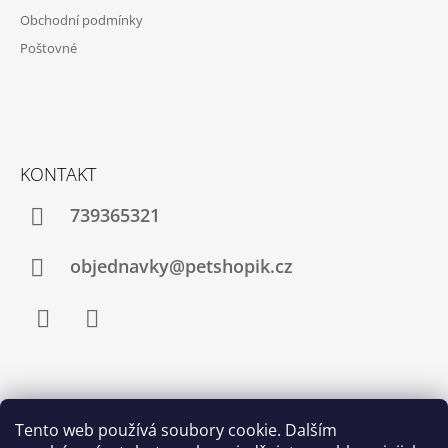
A
Obchodní podmínky
T
Poštovné
Í
KONTAKT
739365321
objednavky@petshopik.cz
Facebook
Instagram
Zboží.cz
Heureka.cz
Shoptet.cz
Tento web používá soubory cookie. Dalším