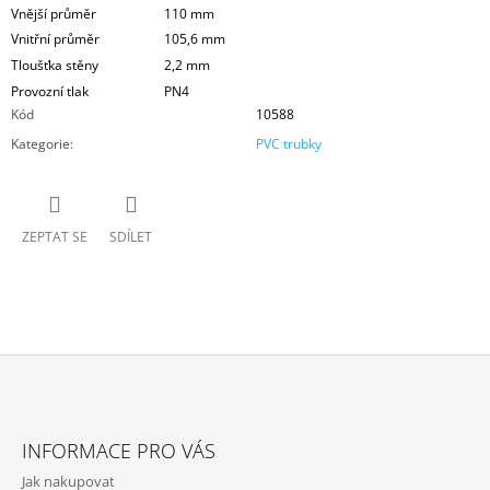
Vnější průměr
110 mm
Vnitřní průměr
105,6 mm
Tloušťka stěny
2,2 mm
Provozní tlak
PN4
Kód
10588
Kategorie
:
PVC trubky
ZEPTAT SE
SDÍLET
Z
Á
INFORMACE PRO VÁS
P
Jak nakupovat