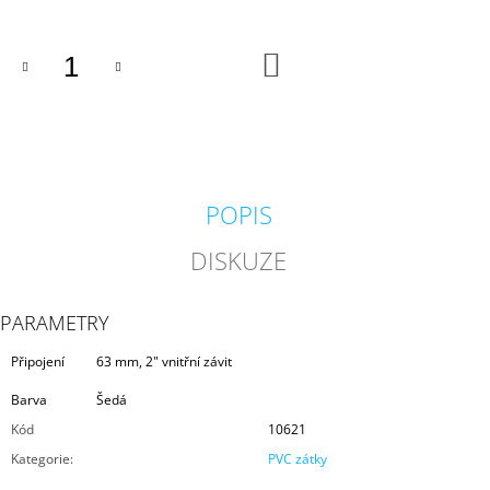
J
E
M
DO
KOŠÍKU
E
BIOKULIČKY
42MM/1KS
1,45
Kč
POPIS
DISKUZE
PARAMETRY
Připojení
63 mm, 2" vnitřní závit
Barva
Šedá
Kód
10621
Kategorie
:
PVC zátky