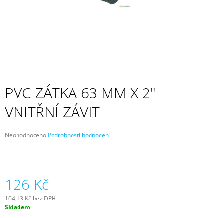
A
J
Í
T
?
PVC ZÁTKA 63 MM X 2"
VNITŘNÍ ZÁVIT
HLEDAT
Průměrné
Neohodnoceno
Podrobnosti hodnocení
hodnocení
D
produktu
O
je
P
0,0
z
126 Kč
O
5
R
hvězdiček.
U
104,13 Kč bez DPH
Č
Měrná
Skladem
cena:
U