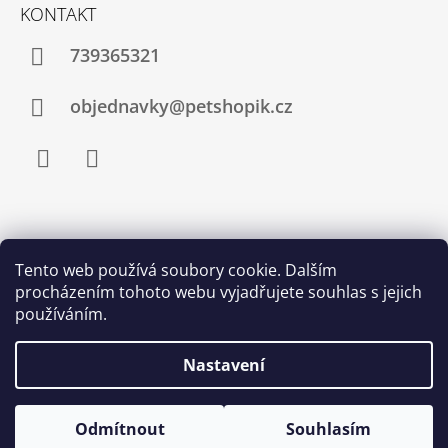
KONTAKT
739365321
objednavky@petshopik.cz
Facebook
Instagram
Zboží.cz
Heureka.cz
Shoptet.cz
Tento web používá soubory cookie. Dalším
procházením tohoto webu vyjadřujete souhlas s jejich
Najnakup.sk
Srovnání cen ušetřím.cz
Nákup.24hod.sk
používáním.
Porovnanie cien
Nastavení
Odmítnout
Souhlasím
© 2026 Petshopik.cz. Všechna práva vyhrazena.
Vytvořil Shoptet