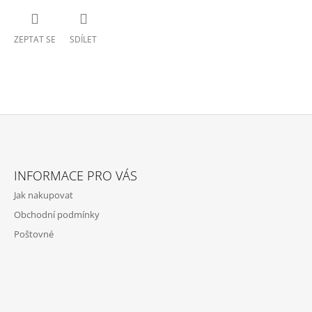
ZEPTAT SE
SDÍLET
Z
Á
INFORMACE PRO VÁS
P
Jak nakupovat
A
Obchodní podmínky
T
Poštovné
Í