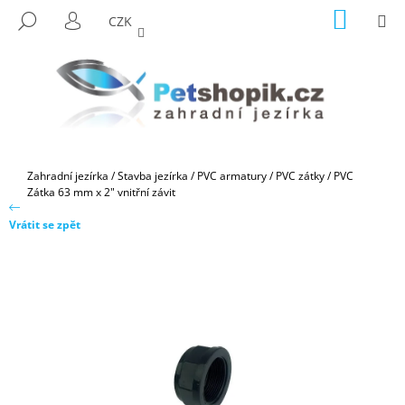
K
Přejít
NÁKUP
M
HLEDAT
CZK
na
KOŠÍK
O
PŘIHLÁŠENÍ
ZPĚT
ZPĚT
obsah
Š
Í
C
K
O
P
O
Domů
Zahradní jezírka
/
Stavba jezírka
/
PVC armatury
/
PVC zátky
/
PVC
T
Zátka 63 mm x 2" vnitřní závit
Ř
Vrátit se zpět
E
B
U
J
E
T
E
N