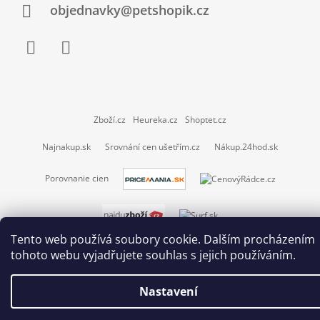
objednavky@petshopik.cz
Facebook
Instagram
Zboží.cz
Heureka.cz
Shoptet.cz
Najnakup.sk
Srovnání cen ušetřím.cz
Nákup.24hod.sk
Porovnanie cien
Tento web používá soubory cookie. Dalším procházením
© 2026 Petshopik.cz. Všechna práva vyhrazena.
Vytvořil Shoptet
tohoto webu vyjadřujete souhlas s jejich používáním.
Nastavení