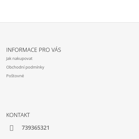
Z
Á
INFORMACE PRO VÁS
P
Jak nakupovat
A
Obchodní podmínky
T
Poštovné
Í
KONTAKT
739365321