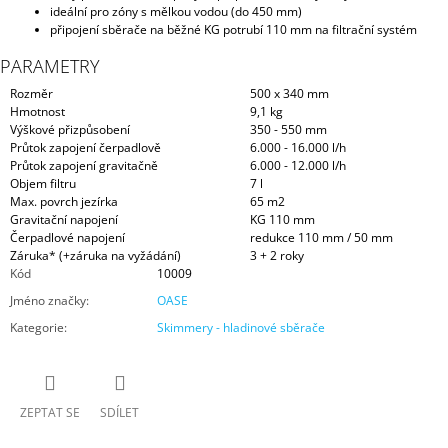
ideální pro zóny s mělkou vodou (do 450 mm)
připojení sběrače na běžné KG potrubí 110 mm na filtrační systém
PARAMETRY
Rozměr
500 x 340 mm
Hmotnost
9,1 kg
Výškové přizpůsobení
350 - 550 mm
Průtok zapojení čerpadlově
6.000 - 16.000 l/h
Průtok zapojení gravitačně
6.000 - 12.000 l/h
Objem filtru
7 l
Max. povrch jezírka
65 m2
Gravitační napojení
KG 110 mm
Čerpadlové napojení
redukce 110 mm / 50 mm
Záruka* (+záruka na vyžádání)
3 + 2 roky
Kód
10009
Jméno značky
:
OASE
Kategorie
:
Skimmery - hladinové sběrače
ZEPTAT SE
SDÍLET