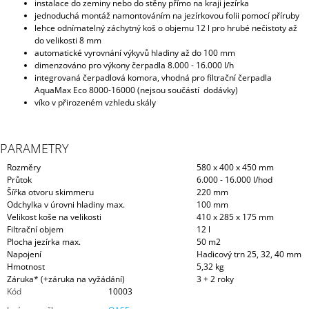
instalace do zeminy nebo do stěny přímo na kraji jezírka
jednoduchá montáž namontováním na jezírkovou folii pomocí příruby
lehce odnímatelný záchytný koš o objemu 12 l pro hrubé nečistoty až
do velikosti 8 mm
automatické vyrovnání výkyvů hladiny až do 100 mm
dimenzováno pro výkony čerpadla 8.000 - 16.000 l/h
integrovaná čerpadlová komora, vhodná pro filtrační čerpadla
AquaMax Eco 8000-16000 (nejsou součástí dodávky)
víko v přirozeném vzhledu skály
PARAMETRY
Rozměry
580 x 400 x 450 mm
Průtok
6.000 - 16.000 l/hod
Šířka otvoru skimmeru
220 mm
Odchylka v úrovni hladiny max.
100 mm
Velikost koše na velikosti
410 x 285 x 175 mm
Filtrační objem
12 l
Plocha jezírka max.
50 m2
Napojení
Hadicový trn 25, 32, 40 mm
Hmotnost
5,32 kg
Záruka* (+záruka na vyžádání)
3 + 2 roky
Kód
10003