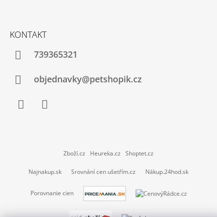
KONTAKT
739365321
objednavky@petshopik.cz
Facebook
Instagram
Zboží.cz
Heureka.cz
Shoptet.cz
Najnakup.sk
Srovnání cen ušetřím.cz
Nákup.24hod.sk
Porovnanie cien