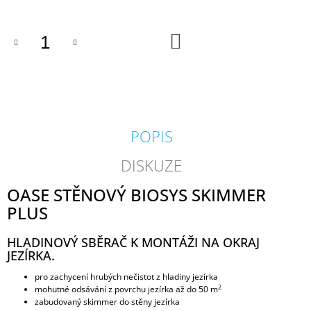
J
E
M
DO
KOŠÍKU
E
PROFI
HADICE
63
MM
POPIS
203
Kč
DISKUZE
OASE STĚNOVÝ BIOSYS SKIMMER
PLUS
HLADINOVÝ SBĚRAČ K MONTÁŽI NA OKRAJ
JEZÍRKA.
pro zachycení hrubých nečistot z hladiny jezírka
2
mohutné odsávání z povrchu jezírka až do 50 m
zabudovaný skimmer do stěny jezírka