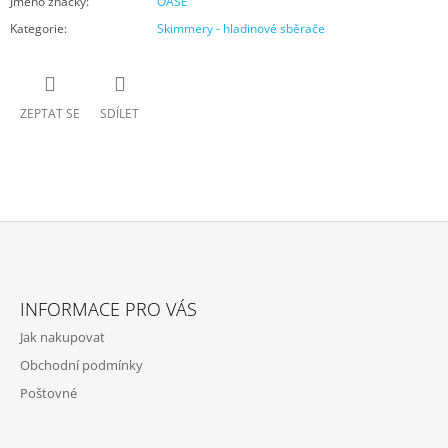
Jméno značky
:
OASE
Kategorie
:
Skimmery - hladinové sběrače
ZEPTAT SE
SDÍLET
Z
Á
INFORMACE PRO VÁS
P
Jak nakupovat
A
Obchodní podmínky
T
Poštovné
Í