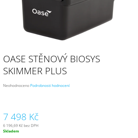
A
J
Í
T
?
OASE STĚNOVÝ BIOSYS
SKIMMER PLUS
HLEDAT
Průměrné
Neohodnoceno
Podrobnosti hodnocení
hodnocení
D
produktu
O
je
P
0,0
z
7 498 Kč
O
5
R
hvězdiček.
U
6 196,69 Kč bez DPH
Č
Měrná
Skladem
cena:
U