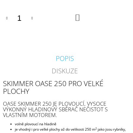
J
E
M
DO
KOŠÍKU
E
BIOAKVACIT
-
BIOMOLITAN
CENA
ZA
POPIS
1DM3
=
DISKUZE
1LITR
26
SKIMMER OASE 250 PRO VELKÉ
Kč
PLOCHY
OASE SKIMMER 250 JE PLOVOUCÍ, VYSOCE
VÝKONNÝ HLADINOVÝ SBĚRAČ NEČISTOT S
VLASTNÍM MOTOREM.
volně plovoucí na hladině
2
je vhodný i pro velké plochy až do velikosti 250 m
jako jsou rybníky,