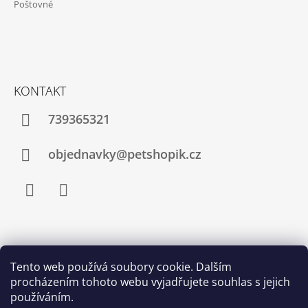
Poštovné
Í
KONTAKT
739365321
objednavky@petshopik.cz
Facebook
Instagram
Zboží.cz
Heureka.cz
Shoptet.cz
Tento web používá soubory cookie. Dalším
procházením tohoto webu vyjadřujete souhlas s jejich
Najnakup.sk
Srovnání cen ušetřím.cz
Nákup.24hod.sk
používáním.