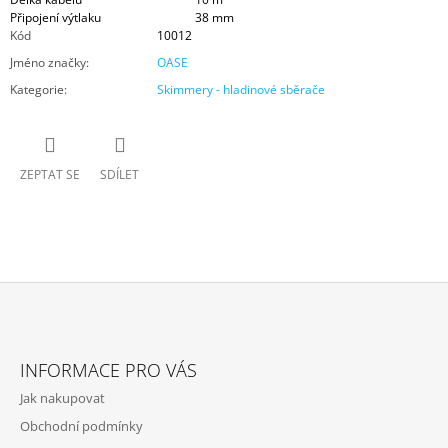
Připojení výtlaku
38 mm
Kód
10012
Jméno značky
:
OASE
Kategorie
:
Skimmery - hladinové sběrače
ZEPTAT SE
SDÍLET
Z
Á
INFORMACE PRO VÁS
P
Jak nakupovat
A
Obchodní podmínky
T