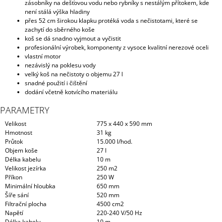
zásobníky na dešťovou vodu nebo rybníky s nestálým přítokem, kde
není stálá výška hladiny
přes 52 cm širokou klapku protéká voda s nečistotami, které se
zachytí do sběrného koše
koš se dá snadno vyjmout a vyčistit
profesionální výrobek, komponenty z vysoce kvalitní nerezové oceli
vlastní motor
nezávislý na poklesu vody
velký koš na nečistoty o objemu 27 l
snadné použití i čištění
dodání včetně kotvícího materiálu
PARAMETRY
Velikost
775 x 440 x 590 mm
Hmotnost
31 kg
Průtok
15.000 l/hod.
Objem koše
27 l
Délka kabelu
10 m
Velikost jezírka
250 m2
Příkon
250 W
Minimální hloubka
650 mm
Šíře sání
520 mm
Filtrační plocha
4500 cm2
Napětí
220-240 V/50 Hz
Délka kabelu
10 m