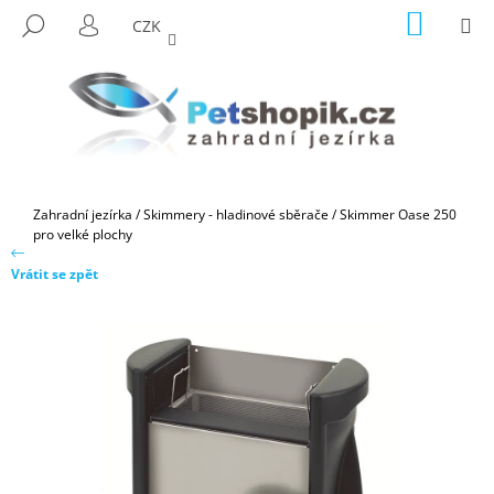
K
Přejít
NÁKUP
M
HLEDAT
CZK
na
KOŠÍK
O
PŘIHLÁŠENÍ
ZPĚT
ZPĚT
obsah
Š
Í
C
K
O
P
O
Domů
Zahradní jezírka
/
Skimmery - hladinové sběrače
/
Skimmer Oase 250
T
pro velké plochy
Ř
Vrátit se zpět
E
B
U
J
E
T
E
N