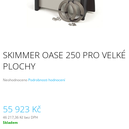
A
J
Í
T
?
SKIMMER OASE 250 PRO VELKÉ
PLOCHY
HLEDAT
Průměrné
Neohodnoceno
Podrobnosti hodnocení
hodnocení
D
produktu
O
je
P
0,0
z
55 923 Kč
O
5
R
hvězdiček.
U
46 217,36 Kč bez DPH
Č
Měrná
Skladem
cena:
U