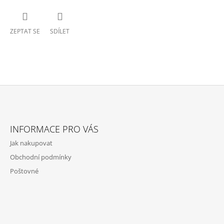
ZEPTAT SE
SDÍLET
Z
Á
INFORMACE PRO VÁS
P
Jak nakupovat
A
Obchodní podmínky
T
Poštovné
Í