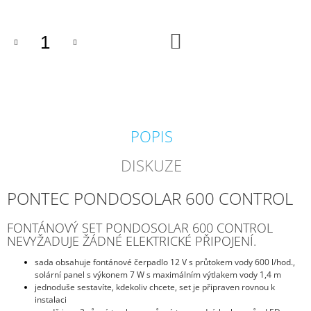
J
E
M
DO
KOŠÍKU
E
BIOAKVACIT
-
BIOMOLITAN
CENA
ZA
POPIS
1DM3
=
DISKUZE
1LITR
26
PONTEC PONDOSOLAR 600 CONTROL
Kč
FONTÁNOVÝ SET PONDOSOLAR 600 CONTROL
NEVYŽADUJE ŽÁDNÉ ELEKTRICKÉ PŘIPOJENÍ.
sada obsahuje fontánové čerpadlo 12 V s průtokem vody 600 l/hod.,
solární panel s výkonem 7 W s maximálním výtlakem vody 1,4 m
jednoduše sestavíte, kdekoliv chcete, set je připraven rovnou k
instalaci