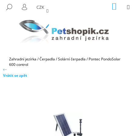
K
Přejít
NÁKUP
M
HLEDAT
CZK
na
KOŠÍK
O
PŘIHLÁŠENÍ
ZPĚT
ZPĚT
obsah
Š
Í
C
K
O
P
O
Domů
Zahradní jezírka
/
Čerpadla
/
Solární čerpadla
/
Pontec PondoSolar
T
600 control
Ř
Vrátit se zpět
E
B
U
J
E
T
E
N