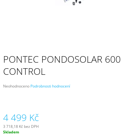
A
J
Í
T
?
PONTEC PONDOSOLAR 600
CONTROL
HLEDAT
Průměrné
Neohodnoceno
Podrobnosti hodnocení
hodnocení
D
produktu
O
je
P
0,0
z
4 499 Kč
O
5
R
hvězdiček.
U
3 718,18 Kč bez DPH
Č
Měrná
Skladem
cena:
U