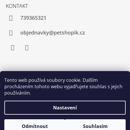
KONTAKT
739365321
objednavky@petshopik.cz
Facebook
Instagram
Zboží.cz
Heureka.cz
Shoptet.cz
Tento web používá soubory cookie. Dalším
procházením tohoto webu vyjadřujete souhlas s jejich
Najnakup.sk
Srovnání cen ušetřím.cz
Nákup.24hod.sk
používáním.
Porovnanie cien
Nastavení
Odmítnout
Souhlasím
© 2026 Petshopik.cz. Všechna práva vyhrazena.
Vytvořil Shoptet