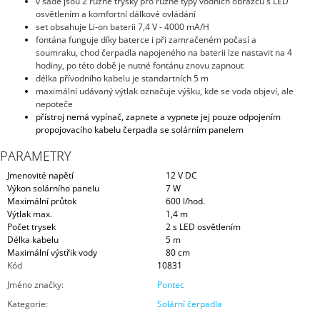
v sadě jsou 2 různé trysky pro různé typy vodních obrazců s LED
osvětlením a komfortní dálkové ovládání
set obsahuje Li-on baterii 7,4 V - 4000 mA/H
fontána funguje díky baterce i při zamračeném počasí a
soumraku, chod čerpadla napojeného na baterii lze nastavit na 4
hodiny, po této době je nutné fontánu znovu zapnout
délka přívodního kabelu je standartních 5 m
maximální udávaný výtlak označuje výšku, kde se voda objeví, ale
nepoteče
přístroj nemá vypínač, zapnete a vypnete jej pouze odpojením
propojovacího kabelu čerpadla se solárním panelem
PARAMETRY
Jmenovité napětí
12 V DC
Výkon solárního panelu
7 W
Maximální průtok
600 l/hod.
Výtlak max.
1,4 m
Počet trysek
2 s LED osvětlením
Délka kabelu
5 m
Maximální výstřik vody
80 cm
Kód
10831
Jméno značky
:
Pontec
Kategorie
:
Solární čerpadla