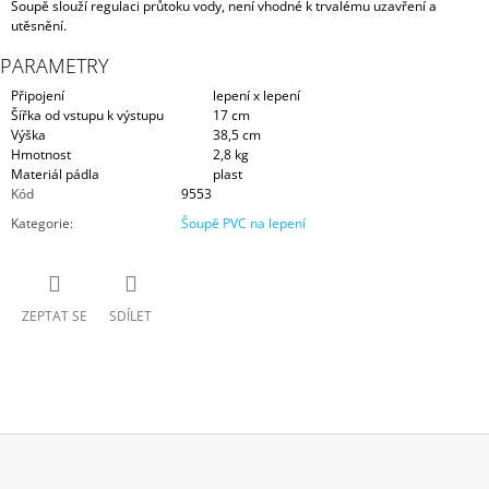
Šoupě slouží regulaci průtoku vody, není vhodné k trvalému uzavření a
utěsnění.
PARAMETRY
Připojení
lepení x lepení
Šířka od vstupu k výstupu
17 cm
Výška
38,5 cm
Hmotnost
2,8 kg
Materiál pádla
plast
Kód
9553
Kategorie
:
Šoupě PVC na lepení
ZEPTAT SE
SDÍLET