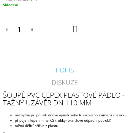
J
Měrná
Skladem
E
cena:
M
E
DO
KOŠÍKU
BIOKULIČKY
42MM/1KS
1,45
Kč
POPIS
DISKUZE
ŠOUPĚ PVC CEPEX PLASTOVÉ PÁDLO -
TAŽNÝ UZÁVĚR DN 110 MM
nezbytné při použití dnové vpusti nebo trubkového skimeru v jezírku
připojení lepením na KG trubky (oranžové odpadní potrubí)
tažná dělící příčka z plastu