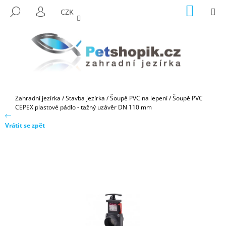
K
Přejít
NÁKUP
M
HLEDAT
CZK
na
KOŠÍK
O
PŘIHLÁŠENÍ
ZPĚT
ZPĚT
obsah
Š
Í
C
K
O
P
O
Domů
Zahradní jezírka
/
Stavba jezírka
/
Šoupě PVC na lepení
/
Šoupě PVC
T
CEPEX plastové pádlo - tažný uzávěr DN 110 mm
Ř
Vrátit se zpět
E
B
U
J
E
T
E
N