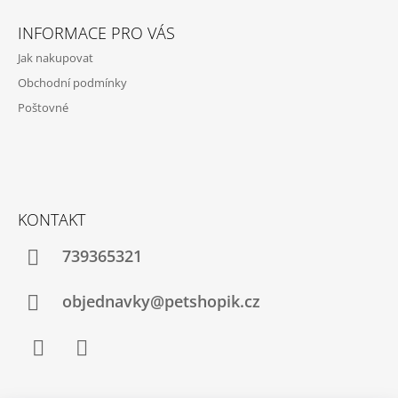
Z
Á
INFORMACE PRO VÁS
P
Jak nakupovat
A
Obchodní podmínky
T
Poštovné
Í
KONTAKT
739365321
objednavky@petshopik.cz
Facebook
Instagram