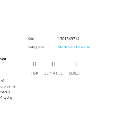
Kód
1301549714
Kategorie
:
Startovací bakterie
ckou
TISK
ZEPTAT SE
SDÍLET
ní
 ulpívá na
kracují
 4 týdny
.