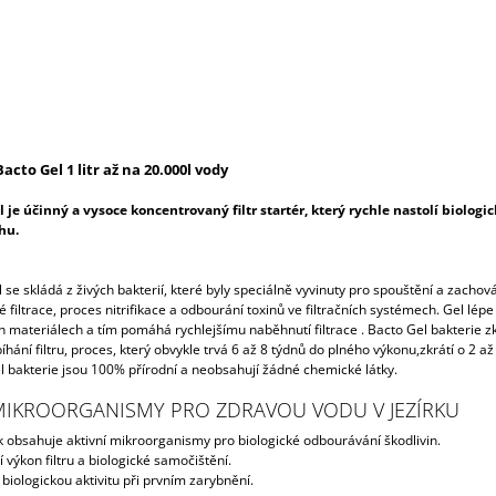
Bacto
Gel
1 litr až na 20.000l vody
l
je
účinný
a
vysoce
koncentrovaný
filtr
startér
, který rychle nastolí biologi
hu.
l
se skládá
z
živých bakterií
, které
byly
speciálně vyvinuty
pro spouštění a
zachová
é
filtrace,
proces nitrifikace a odbourání
toxinů
ve filtračních
systémech
.
G
el lépe
ích materiálech a tím pomáhá rychlejšímu
naběhnutí filtrace
.
Bacto
Gel
bakterie z
íhání
filtru
,
proces
, který
obvykle
trvá
6 až 8 týdnů do plného výkonu
,
zkrátí o
2 až
l
bakterie
jsou
100%
přírodní
a
neobsahují žádné
chemické látky
.
 MIKROORGANISMY PRO ZDRAVOU VODU V JEZÍRKU
k obsahuje aktivní mikroorganismy pro biologické odbourávání škodlivin.
 výkon filtru a biologické samočištění.
 biologickou aktivitu při prvním zarybnění.