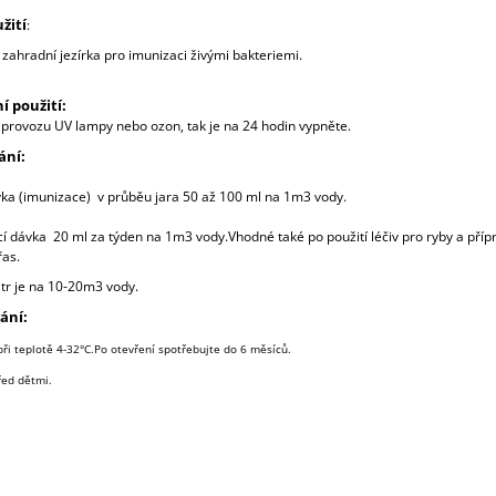
žití
:
 zahradní jezírka pro imunizaci živými bakteriemi.
 použití:
v provozu
UV
lampy
nebo
ozon,
tak je na
24 hodin
vypněte.
ání
:
vka (imunizace) v průběu jara 50 až 100 ml
na
1m3
vody
.
í dávka 20 ml
za
týden
na 1m3
vody
.Vhodné také po použití léčiv pro ryby a příp
řas.
itr je na 10-20m3 vody.
ání:
při teplotě 4-32°C.Po otevření spotřebujte do 6 měsíců.
řed dětmi.