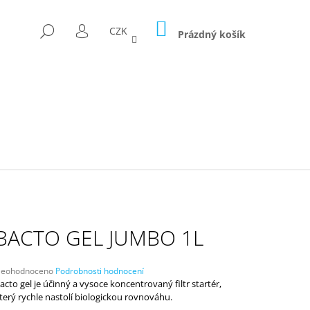
NÁKUPNÍ
HLEDAT
CZK
KOŠÍK
Prázdný košík
PŘIHLÁŠENÍ
BACTO GEL JUMBO 1L
růměrné
eohodnoceno
Podrobnosti hodnocení
odnocení
acto gel je účinný a vysoce koncentrovaný filtr startér,
D FÓLII 300G/M2
roduktu
terý rychle nastolí biologickou rovnováhu.
e