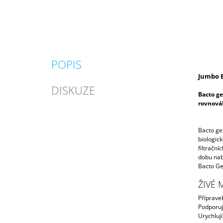
POPIS
Jumbo
DISKUZE
Bacto
ge
rovnová
Bacto
ge
biologick
filtračn
dobu
nab
Bacto Ge
ŽIVÉ
Příprave
Podporují
Urychlují