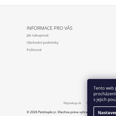
Z
Á
INFORMACE PRO VÁS
P
Jak nakupovat
A
Obchodní podmínky
T
Poštovné
Í
Tento web 
procházení
s jejich po
Najnakup.sk
Srovnání cen ušetří
© 2026 Petshopik.cz. Všechna práva vyhrazena.
Nastave