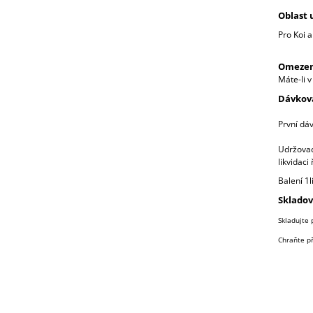
Oblast u
Pro Koi a
Omezení
Máte-li 
Dávkov
První dá
Udržovac
likvidaci 
Balení 1l
Skladov
Skladujte 
Chraňte p