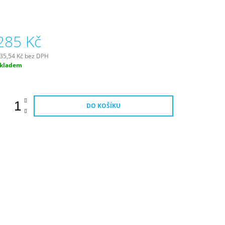
,0
vězdiček.
285 Kč
35,54 Kč bez DPH
ěrná
kladem
ena:
DO KOŠÍKU