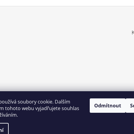
používá soubory cookie. Dalším
Odmítnout
S
Zboží.cz
Heureka.cz
Shoptet.cz
m tohoto webu vyjadřujete souhlas
užíváním.
m.cz
Nákup.24hod.sk
Porovnanie cien
ní