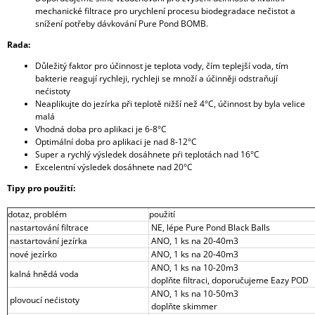
mechanické filtrace pro urychlení procesu biodegradace nečistot a
snížení potřeby dávkování Pure Pond BOMB.
Rada:
Důležitý faktor pro účinnost je teplota vody, čím teplejší voda, tím
bakterie reagují rychleji, rychleji se množí a účinněji odstraňují
nećistoty
Neaplikujte do jezírka při teplotě nižší než 4°C, účinnost by byla velice
malá
Vhodná doba pro aplikaci je 6-8°C
Optimální doba pro aplikaci je nad 8-12°C
Super a rychlý výsledek dosáhnete pŕi teplotách nad 16°C
Excelentní výsledek dosáhnete nad 20°C
Tipy pro použití:
dotaz, problém
použití
nastartování filtrace
NE, lépe Pure Pond Black Balls
nastartování jezírka
ANO, 1 ks na 20-40m3
nové jezírko
ANO, 1 ks na 20-40m3
ANO, 1 ks na 10-20m3
kalná hnědá voda
doplňte filtraci, doporučujeme Eazy POD
ANO, 1 ks na 10-50m3
plovoucí nećistoty
doplňte skimmer