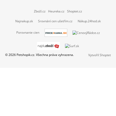
Zboží.cz
Heureka.cz
Shoptet.cz
Najnakup.sk
Srovnání cen ušetřím.cz
Nákup.24hod.sk
Porovnanie cien
© 2026 Petshopik.cz. Všechna práva vyhrazena.
Vytvořil Shoptet