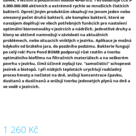
dávek, v letním a podzimním období 40-80 m3. 1 ks obsahuje cca 5-
J
6.000.000.000 aktivních a extrémně rychle se množících čistících
E
bakterií. Oproti jiným produktům obsahují ne jenom jeden nebo
M
omezený počet druhů bakterií, ale komplex bakterií, které se
E
navzájem doplňují ve všech potřebných funkcích pro nastolení
optimální biorovnováhy v jezírcích a nádržích. Jednotlivé druhy a
klony se aktivně namnožují v závislosti na aktuálních
PROFI
problémech, nebo situacích vniklých v jezírku. Aplikace je možná
HADICE
63
kdykoliv od brzkého jara, do pozdního podzimu. Bakterie fungují
MM
po celý rok! Pure Pond BOMB podporují růst rostlin a tvorbu
optimálního biofilmu na filtračních materiálech a na veškerém
203
povrhu v jezírku, čímž účinně zvyšují tzv. "samočistící" schopnost
Kč
jezírek a biotopů. I při nízkých teplotách urychlují rozkladný
proces hmoty a nečistot na dně, snižují koncentrace čpavku,
dusitanů a dusičnanů a snižují tvorbu jedovatých plynů na dně a
ve vodě v jezírcích.
1 260 Kč