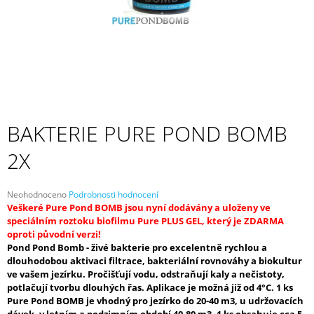
A
J
Í
T
?
BAKTERIE PURE POND BOMB
2X
HLEDAT
Průměrné
Neohodnoceno
Podrobnosti hodnocení
hodnocení
Veškeré Pure Pond BOMB jsou nyní dodávány a uloženy ve
D
produktu
speciálním roztoku biofilmu Pure PLUS GEL, který je ZDARMA
O
je
oproti původní verzi!
P
0,0
Pond Pond Bomb - živé bakterie pro excelentně rychlou a
z
O
dlouhodobou aktivaci filtrace, bakteriální rovnováhy a biokultur
5
R
ve vašem jezírku. Pročišťují vodu, odstraňují kaly a nečistoty,
hvězdiček.
U
potlačují tvorbu dlouhých řas. Aplikace je možná již od 4°C. 1 ks
Č
Pure Pond BOMB je vhodný pro jezírko do 20-40 m3, u udržovacích
U