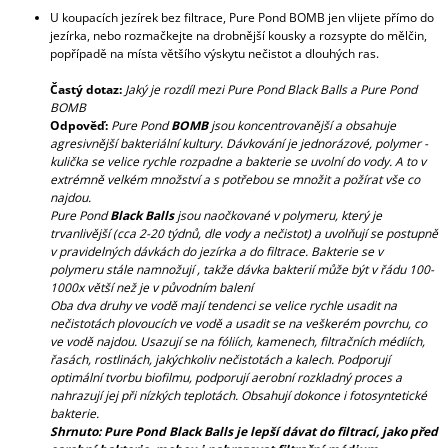
U koupacích jezírek bez filtrace, Pure Pond BOMB jen vlijete přímo do
jezírka, nebo rozmačkejte na drobnější kousky a rozsypte do mělčin,
popřípadě na místa většího výskytu nečistot a dlouhých ras.
Častý dotaz:
Jaký je rozdíl mezi Pure Pond Black Balls a Pure Pond
BOMB
Odpověď:
Pure Pond
BOMB
jsou koncentrovanější a obsahuje
agresivnější bakteriální kultury. Dávkování je jednorázové, polymer -
kulička se velice rychle rozpadne a bakterie se uvolní do vody. A to v
extrémně velkém množství a s potřebou se množit a požírat vše co
najdou.
Pure Pond
Black Balls
jsou naočkované v polymeru, který je
trvanlivější (cca 2-20 týdnů, dle vody a nečistot) a uvolňují se postupně
v pravidelných dávkách do jezírka a do filtrace. Bakterie se v
polymeru stále namnožují , takže dávka bakterií může být v řádu 100-
1000x větší než je v původním balení
Oba dva druhy ve vodě mají tendenci se velice rychle usadit na
nečistotách plovoucích ve vodě a usadit se na veškerém povrchu, co
ve vodě najdou. Usazují se na fóliích, kamenech, filtračních médiích,
řasách, rostlinách, jakýchkoliv nečistotách a kalech. Podporují
optimální tvorbu biofilmu, podporují aerobní rozkladný proces a
nahrazují jej při nízkých teplotách. Obsahují dokonce i fotosyntetické
bakterie.
Shrnuto: Pure Pond Black Balls je lepší dávat do filtrací, jako před