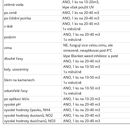
ANO, 1 ks na 10-20m3,
zelená voda
lépe však použít UV
po zimě
ANO, 1 ks na 20-40 m3
po čištění jezírka
ANO, 1 ks na 20-40 m3
ANO, 1 ks na 20-40 m3
v létě
1x měsíćně
ANO, 1 ks na 20-40 m3
podzim
1x měsíćně
NE, fungují sice celou zimu, ale
zima
omezeně, neaplikovat pod 4°C
lépe Blanket weed inhibitor a poté
dlouhé řasy
ANO, 1 ks na 20-40 m3
ANO, 1 ks na 10-50 m3
kaly, usazeniny
1x měsíćně
ANO, 1 ks na 10-50 m3
šlem na kamenech
1x měsíćně
ANO, 1 ks na 10-50 m3
odumřelé řasy
1x měsíćně
po aplikaci léćiv
ANO, 1 ks na 10-20 m3
vysoké pH
ANO, 1 ks na 20-40 m3
vysoké hodnoty čpavku, NH4
ANO, 1 ks na 20-40 m3
vysoké hodnoty dusitanů, NO2
ANO, 1 ks na 20-40 m3
vysoké hodnoty dusičnanů, NO3
ANO, 1 ks na 20-40 m3