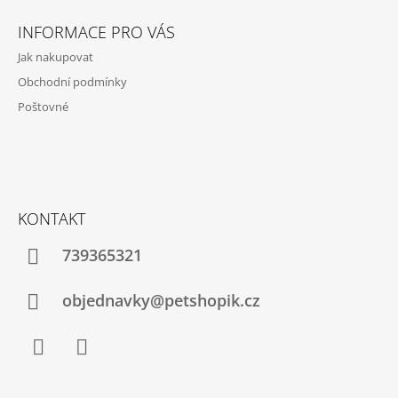
Z
Á
INFORMACE PRO VÁS
P
Jak nakupovat
A
Obchodní podmínky
T
Poštovné
Í
KONTAKT
739365321
objednavky@petshopik.cz
Facebook
Instagram