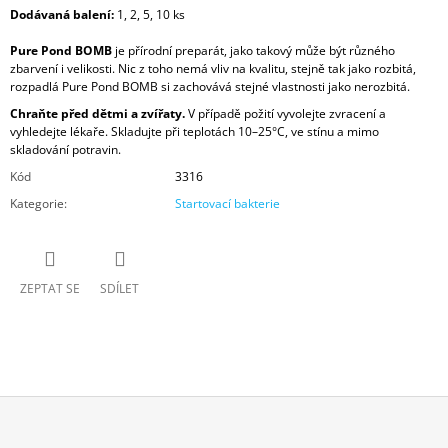
Dodávaná balení:
1, 2, 5, 10 ks
Pure Pond BOMB
je přírodní preparát, jako takový může být různého
zbarvení i velikosti. Nic z toho nemá vliv na kvalitu, stejně tak jako rozbitá,
rozpadlá Pure Pond BOMB si zachovává stejné vlastnosti jako nerozbitá.
Chraňte před dětmi a zvířaty.
V případě požití vyvolejte zvracení a
vyhledejte lékaře. Skladujte při teplotách 10–25°C, ve stínu a mimo
skladování potravin.
Kód
3316
Kategorie
:
Startovací bakterie
ZEPTAT SE
SDÍLET