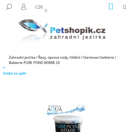
K
Přejít
NÁKUP
M
HLEDAT
CZK
na
KOŠÍK
O
PŘIHLÁŠENÍ
ZPĚT
ZPĚT
obsah
Š
Í
C
K
O
P
O
Domů
Zahradní jezírka
/
Řasy, úprava vody, čištění
/
Startovací bakterie
/
T
Bakterie PURE POND BOMB 2X
Ř
Vrátit se zpět
E
B
U
J
E
T
E
N