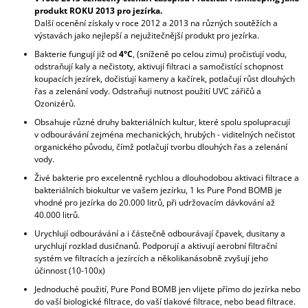
produkt ROKU 2013 pro jezírka.
Další ocenění získaly v roce 2012 a 2013 na různých soutěžích a
výstavách jako nejlepší a nejužitečnější produkt pro jezírka.
Bakterie fungují již od
4°C
, (sníženě po celou zimu) pročisťují vodu,
odstraňují kaly a nečistoty, aktivují filtraci a samočistící schopnost
koupacích jezírek, dočisťují kameny a kačírek, potlačují růst dlouhých
řas a zelenání vody. Odstraňuji nutnost použití UVC zářičů a
Ozonizérů.
Obsahuje různé druhy bakteriálních kultur, které spolu spolupracují
v odbourávání zejména mechanických, hrubých - viditelných nečistot
organického původu, čímž potlačují tvorbu dlouhých řas a zelenání
vody.
Živé bakterie pro excelentně rychlou a dlouhodobou aktivaci filtrace a
bakteriálních biokultur ve vašem jezírku, 1 ks Pure Pond BOMB je
vhodné pro jezírka do 20.000 litrů, při udržovacím dávkování až
40.000 litrů.
Urychlují odbourávání a i částečně odbourávají čpavek, dusitany a
urychlují rozklad dusičnanů. Podporují a aktivují aerobní filtrační
systém ve filtracích a jezírcích a několikanásobně zvyšují jeho
účinnost (10-100x)
Jednoduché použití, Pure Pond BOMB jen vlijete přímo do jezírka nebo
do vaší biologické filtrace, do vaší tlakové filtrace, nebo bead filtrace.