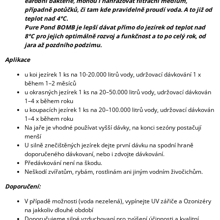
earobní bakterie, mohou i nahrazovat filtrační médium,
případně potůčků, či tam kde pravidelně proudí voda. A to již od
teplot nad 4°C.
Pure Pond BOMB je lepší dávat přímo do jezírek od teplot nad
8°C pro jejich optimálně rozvoj a funkčnost a to po celý rok, od
jara až pozdního podzimu.
Aplikace
u koi jezírek 1 ks na 10-20.000 litrů vody, udržovací dávkování 1 x
během 1–2 měsíců
u okrasných jezírek 1 ks na 20–50.000 litrů vody, udržovací dávkován
1–4 x během roku
u koupacích jezírek 1 ks na 20–100.000 litrů vody, udržovací dávkován
1–4 x během roku
Na jaře je vhodné používat vyšší dávky, na konci sezóny postačují
menší
U silně znečištěných jezírek dejte první dávku na spodní hraně
doporučeného dávkovaní, nebo i zdvojte dávkování.
Předávkování není na škodu.
Neškodí zvířatům, rybám, rostlinám ani jiným vodním živočichům.
Doporučení:
V případě možnosti (voda nezelená), vypínejte UV zářiče a Ozonizéry
na jakkoliv dlouhé období
Doporučujeme silné vzduchovaní pro zvýšení účinnosti a kvalitní